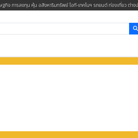
ษฐกิจ การลงทุน หุ้น อสังหาริมทรัพย์ ไอที-เทคโนฯ รถยนต์ ท่องเที่ยว ต่าง
การค้นหา