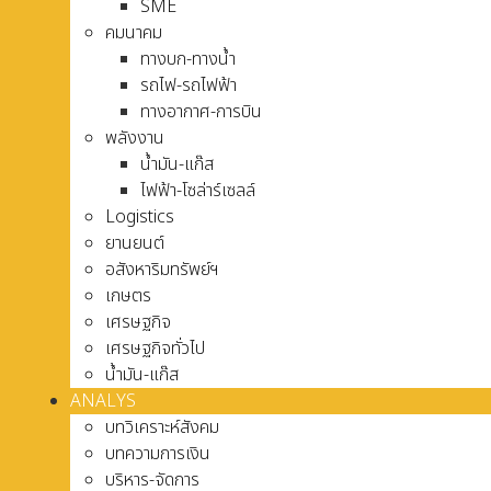
SME
คมนาคม
ทางบก-ทางน้ำ
รถไฟ-รถไฟฟ้า
ทางอากาศ-การบิน
พลังงาน
น้ำมัน-แก๊ส
ไฟฟ้า-โซล่าร์เซลล์
Logistics
ยานยนต์
อสังหาริมทรัพย์ฯ
เกษตร
เศรษฐกิจ
เศรษฐกิจทั่วไป
น้ำมัน-แก๊ส
ANALYS
บทวิเคราะห์สังคม
บทความการเงิน
บริหาร-จัดการ