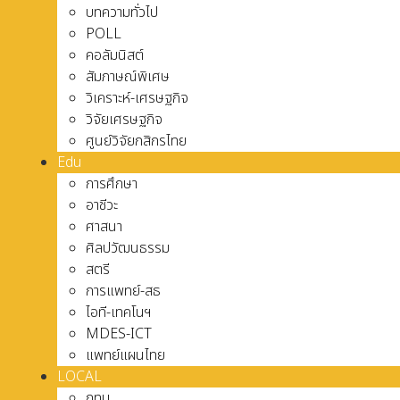
บทความทั่วไป
POLL
คอลัมนิสต์
สัมภาษณ์พิเศษ
วิเคราะห์-เศรษฐกิจ
วิจัยเศรษฐกิจ
ศูนย์วิจัยกสิกรไทย
Edu
การศึกษา
อาชีวะ
ศาสนา
ศิลปวัฒนธรรม
สตรี
การแพทย์-สธ
ไอที-เทคโนฯ
MDES-ICT
แพทย์แผนไทย
LOCAL
กทม.