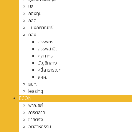
บล.
กองทุน
กลต.
แบงก์พาณิชย์
คลัง
สรรพกร
สรรพสามิต
ศุลกากร
บัญชีกลาง
หนี้สาธารณะ
สศค.
ธปท.
leasing
ECON
พาณิชย์
การตลาด
ขายตรง
อุตสาหกรรม