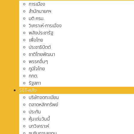
การเมือง
สำนักนายกฯ
มติ ครม.
วิเคราะห์-การเมือง
พลังประชารัฐ
เพื่อไทย
ประชาธิปัตต์
ชาติไทยพัฒนา
พรรคอื่นๆ
ภูมิใจไทย
กกต.
รัฐสภา
SET-คลัง
บริษัทจดทะเบียน
ตลาดหลักทรัพย์
ประกัน
หุ้นเด่นวันนี้
บทวิเคราะห์
ซุบซิบการลงทุน