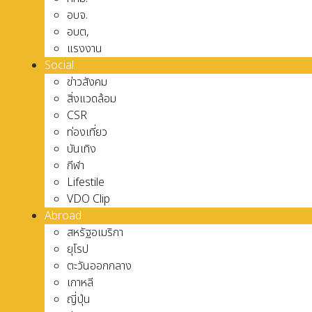
อบจ.
อบต,
แรงงาน
Social
ข่าวสังคม
สิ่งแวดล้อม
CSR
ท่องเที่ยว
บันเทิง
กีฬา
Lifestile
VDO Clip
Abroad
สหรัฐอเมริกา
ยุโรป
ตะวันออกกลาง
เกาหลี
ญี่ปุ่น