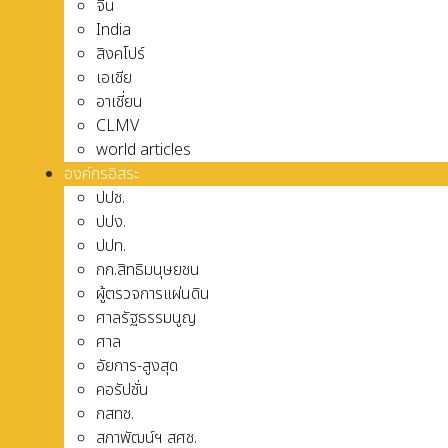
จีน
India
สิงคโปร์
เอเชีย
อาเชี่ยน
CLMV
world articles
องค์กรอิสระ
ปปช.
ปปง.
ปปท.
กก.สิทธิมนุษยชน
ผู้ตรวจการแผ่นดิน
ศาลรัฐธรรมนูญ
ศาล
อัยการ-สูงสุด
คอรัปชั่น
กสทช.
สภาพัฒน์ฯ สศช.