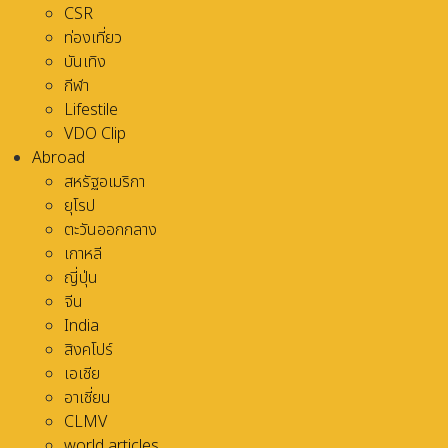
CSR
ท่องเที่ยว
บันเทิง
กีฬา
Lifestile
VDO Clip
Abroad
สหรัฐอเมริกา
ยุโรป
ตะวันออกกลาง
เกาหลี
ญี่ปุ่น
จีน
India
สิงคโปร์
เอเชีย
อาเชี่ยน
CLMV
world articles