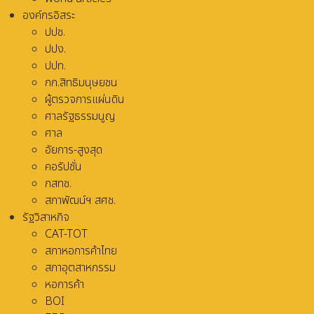
องค์กรอิสระ
ปปช.
ปปง.
ปปท.
กก.สิทธิมนุษยชน
ผู้ตรวจการแผ่นดิน
ศาลรัฐธรรมนูญ
ศาล
อัยการ-สูงสุด
คอรัปชั่น
กสทช.
สภาพัฒน์ฯ สศช.
รัฐวิสาหกิจ
CAT-TOT
สภาหอการค้าไทย
สภาอุตสาหกรรม
หอการค้า
BOI