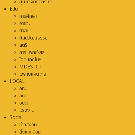
ศูนย์วิจัยกสิกรไทย
Edu
การศึกษา
อาชีวะ
ศาสนา
ศิลปวัฒนธรรม
สตรี
การแพทย์-สธ
ไอที-เทคโนฯ
MDES-ICT
แพทย์แผนไทย
LOCAL
กทม.
อบจ.
อบต,
แรงงาน
Social
ข่าวสังคม
สิ่งแวดล้อม