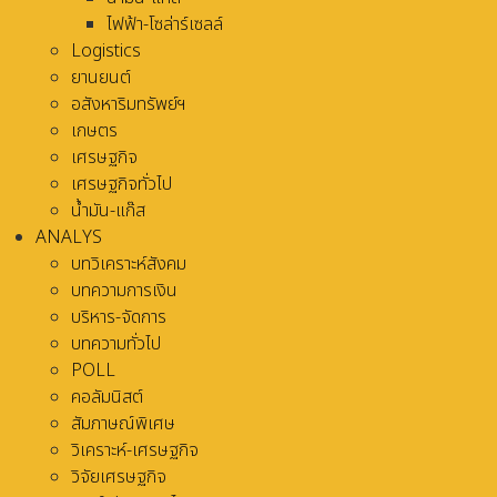
ไฟฟ้า-โซล่าร์เซลล์
Logistics
ยานยนต์
อสังหาริมทรัพย์ฯ
เกษตร
เศรษฐกิจ
เศรษฐกิจทั่วไป
น้ำมัน-แก๊ส
ANALYS
บทวิเคราะห์สังคม
บทความการเงิน
บริหาร-จัดการ
บทความทั่วไป
POLL
คอลัมนิสต์
สัมภาษณ์พิเศษ
วิเคราะห์-เศรษฐกิจ
วิจัยเศรษฐกิจ