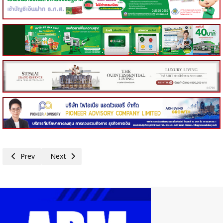
Previous article: กกร.ปรับเพิ่ม GDP ปี 67 ไปได้ถึง 2.8% จับตาผลเลือกตั้ง
Next article: วว. หารือสภาหอการค้าไทยเพื่อส่งเสริมนวัตกรรม/ว
Prev
Next