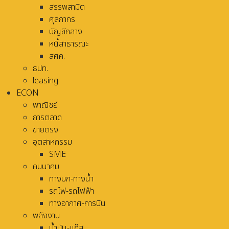
สรรพสามิต
ศุลกากร
บัญชีกลาง
หนี้สาธารณะ
สศค.
ธปท.
leasing
ECON
พาณิชย์
การตลาด
ขายตรง
อุตสาหกรรม
SME
คมนาคม
ทางบก-ทางน้ำ
รถไฟ-รถไฟฟ้า
ทางอากาศ-การบิน
พลังงาน
น้ำมัน-แก๊ส