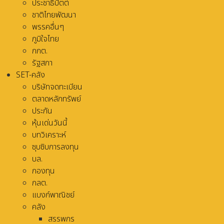
ประชาธิปัตต์
ชาติไทยพัฒนา
พรรคอื่นๆ
ภูมิใจไทย
กกต.
รัฐสภา
SET-คลัง
บริษัทจดทะเบียน
ตลาดหลักทรัพย์
ประกัน
หุ้นเด่นวันนี้
บทวิเคราะห์
ซุบซิบการลงทุน
บล.
กองทุน
กลต.
แบงก์พาณิชย์
คลัง
สรรพกร