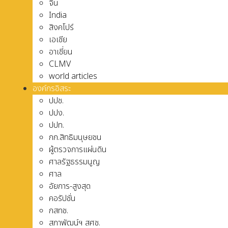
จีน
India
สิงคโปร์
เอเชีย
อาเชี่ยน
CLMV
world articles
องค์กรอิสระ
ปปช.
ปปง.
ปปท.
กก.สิทธิมนุษยชน
ผู้ตรวจการแผ่นดิน
ศาลรัฐธรรมนูญ
ศาล
อัยการ-สูงสุด
คอรัปชั่น
กสทช.
สภาพัฒน์ฯ สศช.