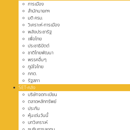
การเมือง
สำนักนายกฯ
มติ ครม.
วิเคราะห์-การเมือง
พลังประชารัฐ
เพื่อไทย
ประชาธิปัตต์
ชาติไทยพัฒนา
พรรคอื่นๆ
ภูมิใจไทย
กกต.
รัฐสภา
SET-คลัง
บริษัทจดทะเบียน
ตลาดหลักทรัพย์
ประกัน
หุ้นเด่นวันนี้
บทวิเคราะห์
ซุบซิบการลงทุน