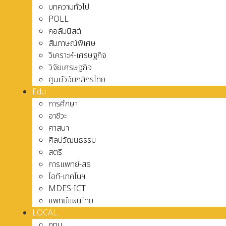
บทความทั่วไป
POLL
คอลัมนิสต์
สัมภาษณ์พิเศษ
วิเคราะห์-เศรษฐกิจ
วิจัยเศรษฐกิจ
ศูนย์วิจัยกสิกรไทย
Edu
การศึกษา
อาชีวะ
ศาสนา
ศิลปวัฒนธรรม
สตรี
การแพทย์-สธ
ไอที-เทคโนฯ
MDES-ICT
แพทย์แผนไทย
LOCAL
กทม.