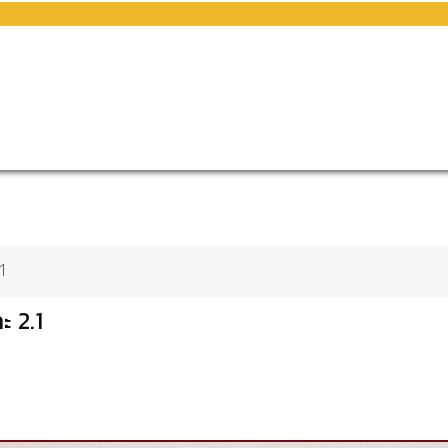
.1
ะ 2.1