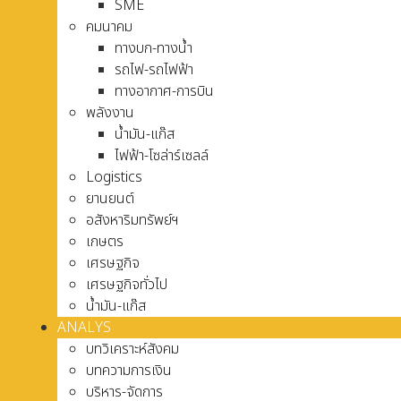
SME
คมนาคม
ทางบก-ทางน้ำ
รถไฟ-รถไฟฟ้า
ทางอากาศ-การบิน
พลังงาน
น้ำมัน-แก๊ส
ไฟฟ้า-โซล่าร์เซลล์
Logistics
ยานยนต์
อสังหาริมทรัพย์ฯ
เกษตร
เศรษฐกิจ
เศรษฐกิจทั่วไป
น้ำมัน-แก๊ส
ANALYS
บทวิเคราะห์สังคม
บทความการเงิน
บริหาร-จัดการ