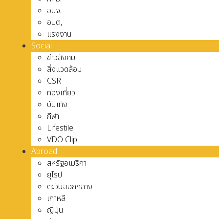
อบจ.
อบต,
แรงงาน
Social
ข่าวสังคม
สิ่งแวดล้อม
CSR
ท่องเที่ยว
บันเทิง
กีฬา
Lifestile
VDO Clip
Abroad
สหรัฐอเมริกา
ยุโรป
ตะวันออกกลาง
เกาหลี
ญี่ปุ่น