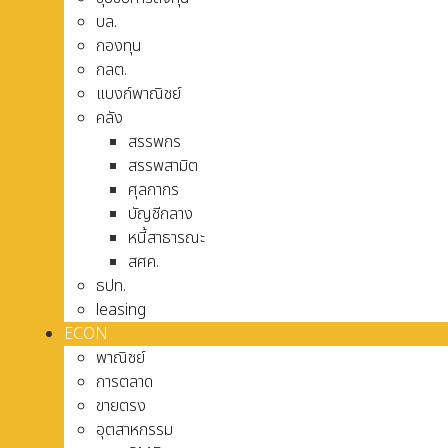
บล.
กองทุน
กลต.
แบงก์พาณิชย์
คลัง
สรรพกร
สรรพสามิต
ศุลกากร
บัญชีกลาง
หนี้สาธารณะ
สศค.
ธปท.
leasing
ECON
พาณิชย์
การตลาด
ขายตรง
อุตสาหกรรม