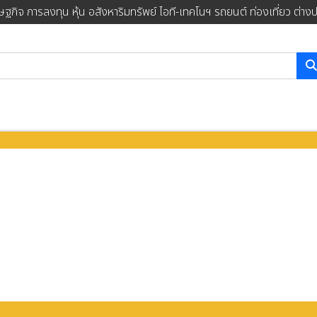
ษฐกิจ การลงทุน หุ้น อสังหาริมทรัพย์ ไอที-เทคโนฯ รถยนต์ ท่องเที่ยว ต่าง
การค้นหา