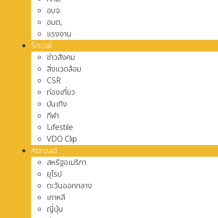
อบจ.
อบต,
แรงงาน
Social
ข่าวสังคม
สิ่งแวดล้อม
CSR
ท่องเที่ยว
บันเทิง
กีฬา
Lifestile
VDO Clip
Abroad
สหรัฐอเมริกา
ยุโรป
ตะวันออกกลาง
เกาหลี
ญี่ปุ่น