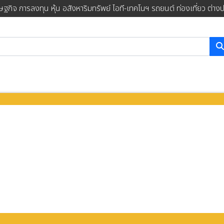
ษฐกิจ การลงทุน หุ้น อสังหาริมทรัพย์ ไอที-เทคโนฯ รถยนต์ ท่องเที่ยว ต่าง
การค้นหา