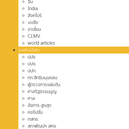
จีน
India
สิงคโปร์
เอเชีย
อาเชี่ยน
CLMV
world articles
องค์กรอิสระ
ปปช.
ปปง.
ปปท.
กก.สิทธิมนุษยชน
ผู้ตรวจการแผ่นดิน
ศาลรัฐธรรมนูญ
ศาล
อัยการ-สูงสุด
คอรัปชั่น
กสทช.
สภาพัฒน์ฯ สศช.