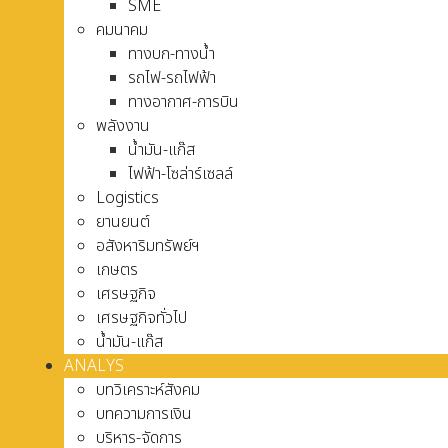
SME
คมนาคม
ทางบก-ทางน้ำ
รถไฟ-รถไฟฟ้า
ทางอากาศ-การบิน
พลังงาน
น้ำมัน-แก๊ส
ไฟฟ้า-โซล่าร์เซลล์
Logistics
ยานยนต์
อสังหาริมทรัพย์ฯ
เกษตร
เศรษฐกิจ
เศรษฐกิจทั่วไป
น้ำมัน-แก๊ส
ANALYS
บทวิเคราะห์สังคม
บทความการเงิน
บริหาร-จัดการ