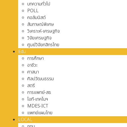
บทความทั่วไป
POLL
คอลัมนิสต์
สัมภาษณ์พิเศษ
วิเคราะห์-เศรษฐกิจ
วิจัยเศรษฐกิจ
ศูนย์วิจัยกสิกรไทย
Edu
การศึกษา
อาชีวะ
ศาสนา
ศิลปวัฒนธรรม
สตรี
การแพทย์-สธ
ไอที-เทคโนฯ
MDES-ICT
แพทย์แผนไทย
LOCAL
กทม.