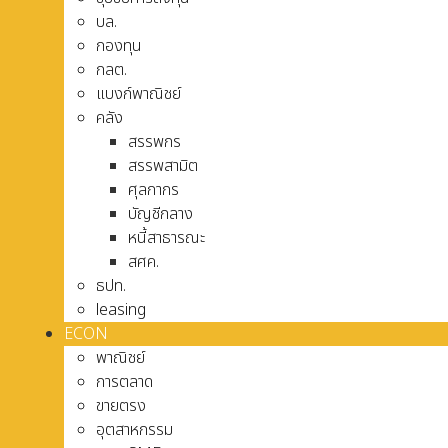
บล.
กองทุน
กลต.
แบงก์พาณิชย์
คลัง
สรรพกร
สรรพสามิต
ศุลกากร
บัญชีกลาง
หนี้สาธารณะ
สศค.
ธปท.
leasing
ECON
พาณิชย์
การตลาด
ขายตรง
อุตสาหกรรม