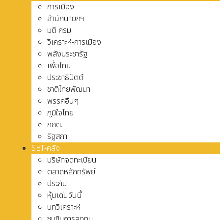
การเมือง
สำนักนายกฯ
มติ ครม.
วิเคราะห์-การเมือง
พลังประชารัฐ
เพื่อไทย
ประชาธิปัตต์
ชาติไทยพัฒนา
พรรคอื่นๆ
ภูมิใจไทย
กกต.
รัฐสภา
SET-คลัง
บริษัทจดทะเบียน
ตลาดหลักทรัพย์
ประกัน
หุ้นเด่นวันนี้
บทวิเคราะห์
ซุบซิบการลงทุน