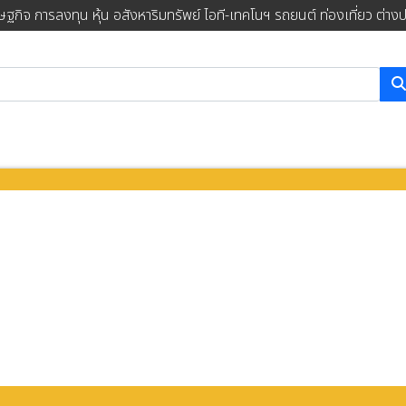
ษฐกิจ การลงทุน หุ้น อสังหาริมทรัพย์ ไอที-เทคโนฯ รถยนต์ ท่องเที่ยว ต่าง
การค้นหา