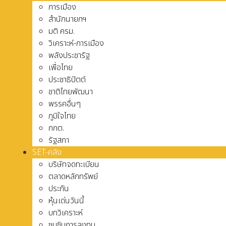
การเมือง
สำนักนายกฯ
มติ ครม.
วิเคราะห์-การเมือง
พลังประชารัฐ
เพื่อไทย
ประชาธิปัตต์
ชาติไทยพัฒนา
พรรคอื่นๆ
ภูมิใจไทย
กกต.
รัฐสภา
SET-คลัง
บริษัทจดทะเบียน
ตลาดหลักทรัพย์
ประกัน
หุ้นเด่นวันนี้
บทวิเคราะห์
ซุบซิบการลงทุน