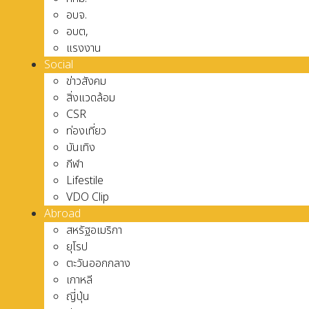
อบจ.
อบต,
แรงงาน
Social
ข่าวสังคม
สิ่งแวดล้อม
CSR
ท่องเที่ยว
บันเทิง
กีฬา
Lifestile
VDO Clip
Abroad
สหรัฐอเมริกา
ยุโรป
ตะวันออกกลาง
เกาหลี
ญี่ปุ่น