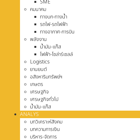
SME
คมนาคม
ทางบก-ทางน้ำ
รถไฟ-รถไฟฟ้า
ทางอากาศ-การบิน
พลังงาน
น้ำมัน-แก๊ส
ไฟฟ้า-โซล่าร์เซลล์
Logistics
ยานยนต์
อสังหาริมทรัพย์ฯ
เกษตร
เศรษฐกิจ
เศรษฐกิจทั่วไป
น้ำมัน-แก๊ส
ANALYS
บทวิเคราะห์สังคม
บทความการเงิน
บริหาร-จัดการ