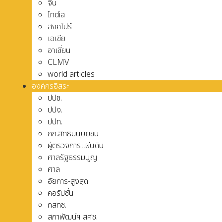
จีน
India
สิงคโปร์
เอเชีย
อาเชี่ยน
CLMV
world articles
องค์กรอิสระ
ปปช.
ปปง.
ปปท.
กก.สิทธิมนุษยชน
ผู้ตรวจการแผ่นดิน
ศาลรัฐธรรมนูญ
ศาล
อัยการ-สูงสุด
คอรัปชั่น
กสทช.
สภาพัฒน์ฯ สศช.