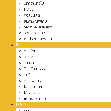
บทความทั่วไป
POLL
คอลัมนิสต์
สัมภาษณ์พิเศษ
วิเคราะห์-เศรษฐกิจ
วิจัยเศรษฐกิจ
ศูนย์วิจัยกสิกรไทย
Edu
การศึกษา
อาชีวะ
ศาสนา
ศิลปวัฒนธรรม
สตรี
การแพทย์-สธ
ไอที-เทคโนฯ
MDES-ICT
แพทย์แผนไทย
LOCAL
กทม.