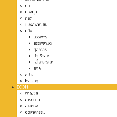
บล.
กองทุน
กลต.
แบงก์พาณิชย์
คลัง
สรรพกร
สรรพสามิต
ศุลกากร
บัญชีกลาง
หนี้สาธารณะ
สศค.
ธปท.
leasing
ECON
พาณิชย์
การตลาด
ขายตรง
อุตสาหกรรม