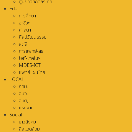
ศูนย์วิจัยกสิกรไทย
Edu
การศึกษา
อาชีวะ
ศาสนา
ศิลปวัฒนธรรม
สตรี
การแพทย์-สธ
ไอที-เทคโนฯ
MDES-ICT
แพทย์แผนไทย
LOCAL
กทม.
อบจ.
อบต,
แรงงาน
Social
ข่าวสังคม
สิ่งแวดล้อม