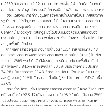
ปี 2569 ที่มีมูลค่ารวม 1.02 ล้านล้านบาท เพิ่มขึ้น 2.4 เท่า เมื่อเทียบกับปี
ก่อน โดยเฉพาะในอุตสาหกรรมอิเล็กทรอนิกส์ พลังงาน เกษตร และอาหาร
ขณะเดียวกัน การกำกับดูแลการจำหน่ายน้ำมันภายในประเทศของภาค
รัฐ ยังช่วยแก้ไขปัญหาการขาดแคลนน้ำมันในสถานีบริการ และลดความ
เสี่ยงต่อการหยุดชะงักของภาคการขนส่งและภาคการผลิตอุตสาหกรรม
นอกจากนี้ Moody’s Ratings ยังได้ปรับมุมมองความน่าเชื่อถือของ
ประเทศไทยสู่ระดับ “มีเสถียรภาพ”ซึ่งมีส่วนช่วยสร้างความเชื่อมั่นให้แก่นัก
ลงทุนเพิ่มเติมอีกด้วย
จากผลการสำรวจผู้ประกอบการจำนวน 1,354 ราย ครอบคลุม 48
กลุ่มอุตสาหกรรมของสภาอุตสาหกรรมแห่งประเทศไทย (ส.อ.ท.) ในเดือน
เมษายน 2569 พบว่าปัจจัยที่ผู้ประกอบการมีความกังวลเพิ่มขึ้น ได้แก่
ราคาพลังงาน 84.6% เศรษฐกิจโลก 80.6% เศรษฐกิจภายในประเทศ
74.2% นโยบายภาครัฐ 39.4% อัตราแลกเปลี่ยน (โดยเฉพาะในมุมมอง
ของผู้ส่งออก) 46.5% อัตราดอกเบี้ยเงินกู้ 34.1% และการเข้าถึงสินเชื่อ
32.6%
ขณะที่ดัชนีความเชื่อมั่นภาคอุตสาหกรรมคาดการณ์ในช่วง 3 เดือนข้าง
หน้า อยู่ที่ระดับ 92.8 ปรับตัวลดลงจากระดับ 95.9 ในเดือนมีนาคม 2569
โดยมีปัจจัยกดดันสำคัญจากความกังวลต่อการออกพระราชกำหนดให้