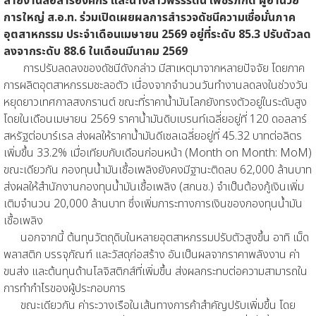
สายงานสื่อสารองค์กร และนางสาวพรรรัตน์ เพชรภักดี ผู้อำนวย
การใหญ่ ส.อ.ท. ร่วมเปิดเผยผลการสำรวจดัชนีความเชื่อมั่นภาค
อุตสาหกรรม ประจำเดือนเมษายน 2569 อยู่ที่ระดับ 85.3 ปรับตัวลด
ลงจากระดับ 88.6 ในเดือนมีนาคม 2569
การปรับลดลงของดัชนีดังกล่าว มีสาเหตุมาจากหลายปัจจัย โดยภาค
การผลิตอุตสาหกรรมชะลอตัว เนื่องจากจำนวนวันทำงานลดลงในช่วงวัน
หยุดยาวเทศกาลสงกรานต์ ขณะที่ราคาน้ำมันโลกยังทรงตัวอยู่ในระดับสูง
โดยในเดือนเมษายน 2569 ราคาน้ำมันดิบเบรนท์เฉลี่ยอยู่ที่ 120 ดอลลาร์
สหรัฐต่อบาร์เรล ส่งผลให้ราคาน้ำมันดีเซลเฉลี่ยอยู่ที่ 45.32 บาทต่อลิตร
เพิ่มขึ้น 33.2% เมื่อเทียบกับเดือนก่อนหน้า (Month on Month: MoM)
ขณะเดียวกัน กองทุนน้ำมันเชื้อเพลิงยังคงมีฐานะติดลบ 62,000 ล้านบาท
ส่งผลให้สำนักงานกองทุนน้ำมันเชื้อเพลิง (สกนช.) จำเป็นต้องกู้เงินเพิ่ม
เติมจำนวน 20,000 ล้านบาท ซึ่งเพิ่มภาระทางการเงินของกองทุนน้ำมัน
เชื้อเพลิง
นอกจากนี้ ต้นทุนวัตถุดิบในหลายอุตสาหกรรมปรับตัวสูงขึ้น อาทิ เม็ด
พลาสติก บรรจุภัณฑ์ และวัสดุก่อสร้าง อันเป็นผลจากราคาพลังงาน ค่า
ขนส่ง และต้นทุนด้านโลจิสติกส์ที่เพิ่มขึ้น ส่งผลกระทบต่อความสามารถใน
การทำกำไรของผู้ประกอบการ
ขณะเดียวกัน ค่าระวางเรือในเส้นทางการค้าสำคัญปรับเพิ่มขึ้น โดย