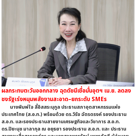
ผลกระทบตะวันออกกลาง ฉุดดัชนีเชื่อมั่นอุตฯ เม.ย. ลดลง
ชงรัฐเร่งหนุนพลังงานสะอาด–ยกระดับ SMEs
นางพิมพ์ใจ ลี้อิสสระนุกูล ประธานสภาอุตสาหกรรมแห่ง
ประเทศไทย (ส.อ.ท.) พร้อมด้วย ดร.วิรัช ฉัตรดรงค์ รองประธาน
ส.อ.ท. และรองประธานสายงานเศรษฐกิจและวิชาการ ส.อ.ท.
ดร.ปิยะนุช มาลากุล ณ อยุธยา รองประธาน ส.อ.ท. และ ประธาน