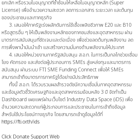
ยกเลิก หรือรวมใบอนุญาตที่ซ้ำซ้อนให้เหลือใบอนุญาตหลัก (Super
License) เพื่ออำนวยความสะดวก ลดภาระเอกสาร ระยะเวลา และต้นทุน
ของประชาชนและภาคธุรกิจ
3. เสนอให้ภาครัฐเร่งผลักดันการใช้เชื้อเพลิงชีวภาพ E20 และ B10
หรือสูตรอื่น ๆ ให้เป็นพลังงานหลักของภาคขนส่งและอุตสาหกรรม ผ่าน
มาตรการสนับสนุนที่ชัดเจนและต่อเนื่อง เพื่อช่วยลดต้นทุนพลังงาน ลด
การพึ่งพาน้ำมันนำเข้า และสร้างความมั่นคงด้านพลังงานให้ประเทศ
4. เสนอให้หน่วยงานภาครัฐสนับสนุน ส.อ.ท. ในการเป็นกลไกช่วยเชื่อม
โยง คัดกรอง และส่งต่อผู้ประกอบการ SMEs สู่แหล่งทุนและมาตรการ
สนับสนุน ผ่านระบบ FTI SME Funding Connect เพื่อให้ SMEs
สามารถเข้าถึงมาตรการภาครัฐได้อย่างมีประสิทธิภาพ
ทั้งนี้ ส.อ.ท. ได้รวบรวมผลสำรวจดัชนีความเชื่อมั่นภาคอุตสาหกรรม
และข้อมูลตัวชี้วัดเศรษฐกิจและอุตสาหกรรมย้อนหลัง 3 ปี จัดทำเป็น
Dashboard เผยแพร่ผ่านเว็บไซต์ Industry Data Space (iDS) เพื่อ
อำนวยความสะดวกแก่ผู้ประกอบการและประชาชนในการเข้าถึงข้อมูล
สำหรับใช้ประโยชน์ทางธุรกิจ โดยสามารถเข้าดูข้อมูลได้ที่
https://fti.or.th/ids
Click Donate Support Web