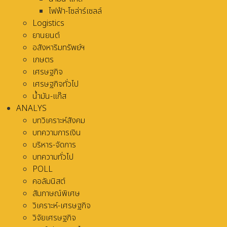
ไฟฟ้า-โซล่าร์เซลล์
Logistics
ยานยนต์
อสังหาริมทรัพย์ฯ
เกษตร
เศรษฐกิจ
เศรษฐกิจทั่วไป
น้ำมัน-แก๊ส
ANALYS
บทวิเคราะห์สังคม
บทความการเงิน
บริหาร-จัดการ
บทความทั่วไป
POLL
คอลัมนิสต์
สัมภาษณ์พิเศษ
วิเคราะห์-เศรษฐกิจ
วิจัยเศรษฐกิจ