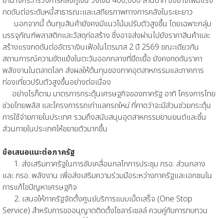
อำนาจกระทรวงการคลังกู้เงิน วงเงิน 400,000 ล้านบาท ซึ่งอาจเพิ่มแรง
กดดันต่อระดับหนี้สาธารณะและเสถียรภาพทางการคลังในระยะยาว
นอกจากนี้ ต้นทุนสินค้ายังคงมีแนวโน้มปรับตัวสูงขึ้น โดยเฉพาะกลุ่ม
บรรจุภัณฑ์พลาสติกและวัสดุก่อสร้าง ซึ่งอาจส่งผ่านไปยังราคาสินค้าและ
สร้างแรงกดดันต่ออัตราเงินเฟ้อในไตรมาส 2 ปี 2569 ขณะเดียวกัน
สถานการณ์ความขัดแย้งในตะวันออกกลางที่ยืดเยื้อ ยังคงกดดันราคา
พลังงานในตลาดโลก ส่งผลให้ต้นทุนของภาคอุตสาหกรรมและภาคการ
ท่องเที่ยวปรับตัวสูงขึ้นอย่างต่อเนื่อง
อย่างไรก็ตาม มาตรการกระตุ้นเศรษฐกิจของภาครัฐ อาทิ โครงการไทย
ช่วยไทยพลัส และโครงการรถเก่าแลกรถใหม่ ที่คาดว่าจะมีส่วนช่วยกระตุ้น
การใช้จ่ายภายในประเทศ รวมถึงสนับสนุนอุตสาหกรรมยานยนต์และชิ้น
ส่วนภายในประเทศให้ขยายตัวมากขึ้น
ข้อเสนอแนะต่อภาครัฐ
1. ส่งเสริมภาครัฐในการขับเคลื่อนกลไกการประชุม กรอ. ส่วนกลาง
และ กรอ. พลังงาน เพื่อส่งเสริมความร่วมมือระหว่างภาครัฐและเอกชนใน
การแก้ไขปัญหาเศรษฐกิจ
2. เสนอให้ภาครัฐจัดตั้งศูนย์บริการแบบเบ็ดเสร็จ (One Stop
Service) สำหรับการขออนุญาตติดตั้งโซลาร์เซลล์ ควบคู่กับการทบทวน