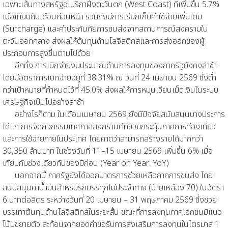
เฉพาะเส้นทางสหรัฐอเมริกาฝั่งตะวันตก (West Coast) ที่เพิ่มขึ้น 5.7%
เมื่อเทียบกับเดือนก่อนหน้า รวมถึงมีการเรียกเก็บค่าใช้จ่ายเพิ่มเติม
(Surcharge) และค่าประกันภัยการขนส่งจากสถานการณ์สงครามใน
ตะวันออกกลาง ส่งผลให้ต้นทุนด้านโลจิสติกส์และการส่งออกของผู้
ประกอบการสูงขึ้นตามไปด้วย
อีกทั้ง การเบิกจ่ายงบประมาณด้านการลงทุนของภาครัฐยังคงล่าช้า
โดยมีอัตราการเบิกจ่ายอยู่ที่ 38.31% ณ วันที่ 24 เมษายน 2569 ซึ่งต่ำ
กว่าเป้าหมายที่กำหนดไว้ที่ 45.0% ส่งผลให้การหมุนเวียนเม็ดเงินในระบบ
เศรษฐกิจเป็นไปอย่างล่าช้า
อย่างไรก็ตาม ในเดือนเมษายน 2569 ยังมีปัจจัยสนับสนุนบางประการ
ได้แก่ การจัดกิจกรรมเทศกาลสงกรานต์ที่ช่วยกระตุ้นภาคการท่องเที่ยว
และการใช้จ่ายภายในประเทศ โดยคาดว่าสามารถสร้างรายได้มากกว่า
30,350 ล้านบาท ในช่วงวันที่ 11–15 เมษายน 2569 เพิ่มขึ้น 6% เมื่อ
เทียบกับช่วงเดียวกันของปีก่อน (Year on Year: YoY)
นอกจากนี้ ภาครัฐยังได้ออกมาตรการช่วยเหลือภาคการขนส่ง โดย
สนับสนุนค่าน้ำมันสำหรับรถบรรทุกไม่ประจำทาง (ป้ายเหลือง 70) ในอัตรา
6 บาทต่อลิตร ระหว่างวันที่ 20 เมษายน – 31 พฤษภาคม 2569 ซึ่งช่วย
บรรเทาต้นทุนด้านโลจิสติกส์ในระยะสั้น ขณะที่การลงทุนภาคเอกชนมีแนว
โน้มขยายตัว สะท้อนจากยอดคำขอรับการส่งเสริมการลงทุนในไตรมาส 1