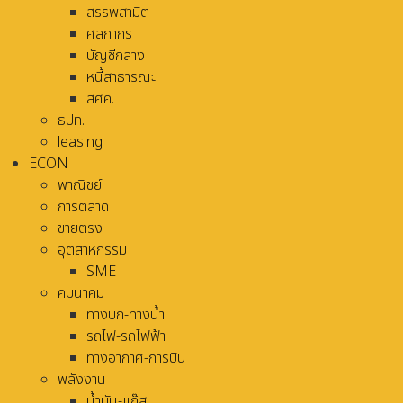
สรรพสามิต
ศุลกากร
บัญชีกลาง
หนี้สาธารณะ
สศค.
ธปท.
leasing
ECON
พาณิชย์
การตลาด
ขายตรง
อุตสาหกรรม
SME
คมนาคม
ทางบก-ทางน้ำ
รถไฟ-รถไฟฟ้า
ทางอากาศ-การบิน
พลังงาน
น้ำมัน-แก๊ส