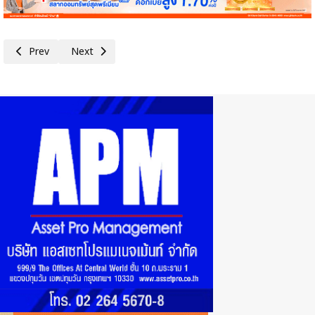
Previous article: กกร.เตือนขาดแคลนแรงงานกระทบเศรษฐกิจ เร่งรัฐบาลปลด
Next article: นายกฯเผยรับทุกข้อเสนอ ส.อ.ท.เดินหน้าหนุน MiT
Prev
Next