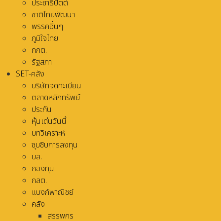
ประชาธิปัตต์
ชาติไทยพัฒนา
พรรคอื่นๆ
ภูมิใจไทย
กกต.
รัฐสภา
SET-คลัง
บริษัทจดทะเบียน
ตลาดหลักทรัพย์
ประกัน
หุ้นเด่นวันนี้
บทวิเคราะห์
ซุบซิบการลงทุน
บล.
กองทุน
กลต.
แบงก์พาณิชย์
คลัง
สรรพกร