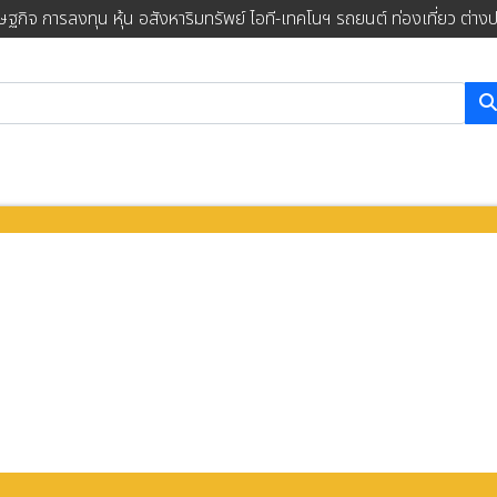
ษฐกิจ การลงทุน หุ้น อสังหาริมทรัพย์ ไอที-เทคโนฯ รถยนต์ ท่องเที่ยว ต่าง
การค้นหา