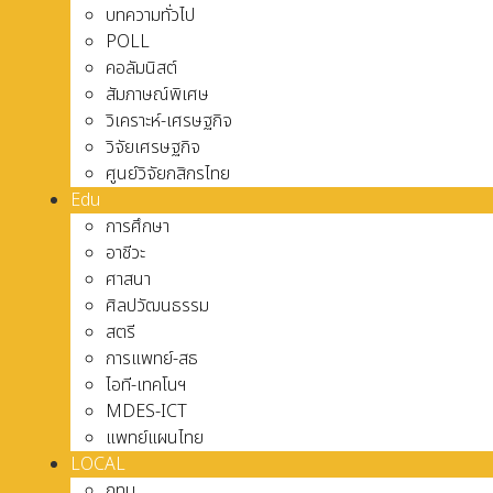
บทความทั่วไป
POLL
คอลัมนิสต์
สัมภาษณ์พิเศษ
วิเคราะห์-เศรษฐกิจ
วิจัยเศรษฐกิจ
ศูนย์วิจัยกสิกรไทย
Edu
การศึกษา
อาชีวะ
ศาสนา
ศิลปวัฒนธรรม
สตรี
การแพทย์-สธ
ไอที-เทคโนฯ
MDES-ICT
แพทย์แผนไทย
LOCAL
กทม.