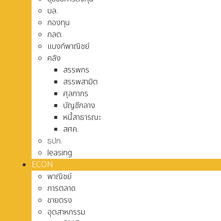
บล.
กองทุน
กลต.
แบงก์พาณิชย์
คลัง
สรรพกร
สรรพสามิต
ศุลกากร
บัญชีกลาง
หนี้สาธารณะ
สศค.
ธปท.
leasing
ECON
พาณิชย์
การตลาด
ขายตรง
อุตสาหกรรม