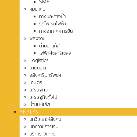
SME
คมนาคม
ทางบก-ทางน้ำ
รถไฟ-รถไฟฟ้า
ทางอากาศ-การบิน
พลังงาน
น้ำมัน-แก๊ส
ไฟฟ้า-โซล่าร์เซลล์
Logistics
ยานยนต์
อสังหาริมทรัพย์ฯ
เกษตร
เศรษฐกิจ
เศรษฐกิจทั่วไป
น้ำมัน-แก๊ส
ANALYS
บทวิเคราะห์สังคม
บทความการเงิน
บริหาร-จัดการ