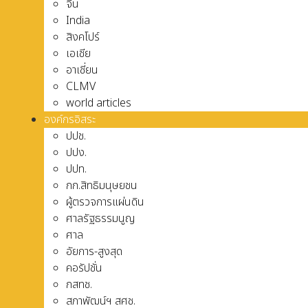
จีน
India
สิงคโปร์
เอเชีย
อาเชี่ยน
CLMV
world articles
องค์กรอิสระ
ปปช.
ปปง.
ปปท.
กก.สิทธิมนุษยชน
ผู้ตรวจการแผ่นดิน
ศาลรัฐธรรมนูญ
ศาล
อัยการ-สูงสุด
คอรัปชั่น
กสทช.
สภาพัฒน์ฯ สศช.