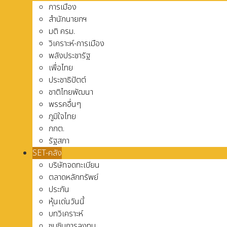
การเมือง
สำนักนายกฯ
มติ ครม.
วิเคราะห์-การเมือง
พลังประชารัฐ
เพื่อไทย
ประชาธิปัตต์
ชาติไทยพัฒนา
พรรคอื่นๆ
ภูมิใจไทย
กกต.
รัฐสภา
SET-คลัง
บริษัทจดทะเบียน
ตลาดหลักทรัพย์
ประกัน
หุ้นเด่นวันนี้
บทวิเคราะห์
ซุบซิบการลงทุน