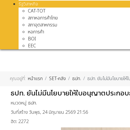
รัฐวิสาหกิจ
CAT-TOT
สภาหอการค้าไทย
สภาอุตสาหกรรม
หอการค้า
BOI
EEC
คุณอยู่ที่:
หน้าแรก
SET-คลัง
ธปท.
ธปท. ยันไม่มีนโยบายให้
ธปท. ยันไม่มีนโยบายให้ใบอนุญาตประกอบธุ
หมวดหมู่:
ธปท.
วันที่สร้าง วันพุธ, 24 มิถุนายน 2569 21:56
ฮิต: 2272