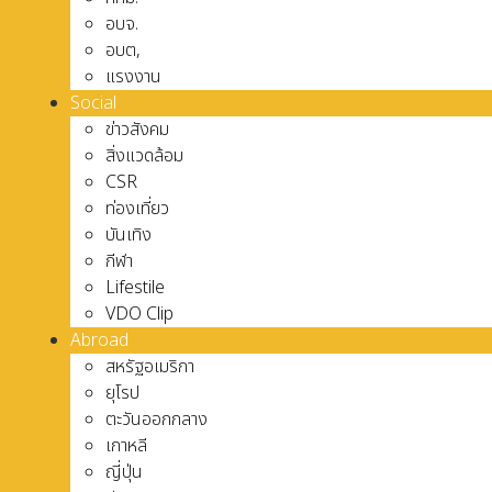
อบจ.
อบต,
แรงงาน
Social
ข่าวสังคม
สิ่งแวดล้อม
CSR
ท่องเที่ยว
บันเทิง
กีฬา
Lifestile
VDO Clip
Abroad
สหรัฐอเมริกา
ยุโรป
ตะวันออกกลาง
เกาหลี
ญี่ปุ่น