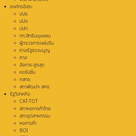
องค์กรอิสระ
ปปช.
ปปง.
ปปท.
กก.สิทธิมนุษยชน
ผู้ตรวจการแผ่นดิน
ศาลรัฐธรรมนูญ
ศาล
อัยการ-สูงสุด
คอรัปชั่น
กสทช.
สภาพัฒน์ฯ สศช.
รัฐวิสาหกิจ
CAT-TOT
สภาหอการค้าไทย
สภาอุตสาหกรรม
หอการค้า
BOI