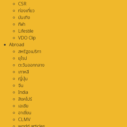
CSR
ท่องเที่ยว
บันเทิง
กีฬา
Lifestile
VDO Clip
Abroad
สหรัฐอเมริกา
ยุโรป
ตะวันออกกลาง
เกาหลี
ญี่ปุ่น
จีน
India
สิงคโปร์
เอเชีย
อาเชี่ยน
CLMV
world articles