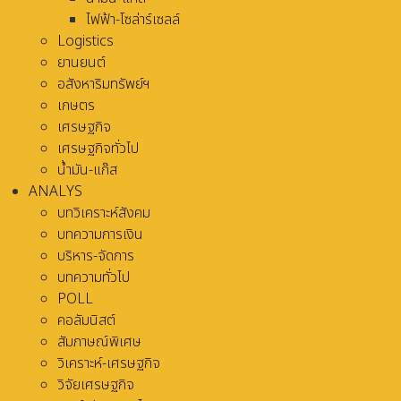
ไฟฟ้า-โซล่าร์เซลล์
Logistics
ยานยนต์
อสังหาริมทรัพย์ฯ
เกษตร
เศรษฐกิจ
เศรษฐกิจทั่วไป
น้ำมัน-แก๊ส
ANALYS
บทวิเคราะห์สังคม
บทความการเงิน
บริหาร-จัดการ
บทความทั่วไป
POLL
คอลัมนิสต์
สัมภาษณ์พิเศษ
วิเคราะห์-เศรษฐกิจ
วิจัยเศรษฐกิจ