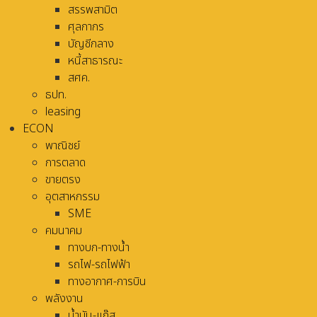
สรรพสามิต
ศุลกากร
บัญชีกลาง
หนี้สาธารณะ
สศค.
ธปท.
leasing
ECON
พาณิชย์
การตลาด
ขายตรง
อุตสาหกรรม
SME
คมนาคม
ทางบก-ทางน้ำ
รถไฟ-รถไฟฟ้า
ทางอากาศ-การบิน
พลังงาน
น้ำมัน-แก๊ส