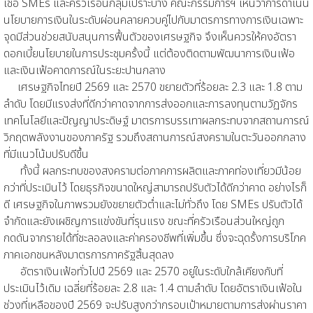
เชื่อ SMEs และครัวเรือนกลุ่มเปราะบาง คณะกรรมการฯ เห็นว่าการดำเนิน
นโยบายการเงินในระดับผ่อนคลายควบคู่ไปกับมาตรการทางการเงินเฉพาะ
จุดมีส่วนช่วยสนับสนุนการฟื้นตัวของเศรษฐกิจ จึงเห็นควรให้คงอัตรา
ดอกเบี้ยนโยบายในการประชุมครั้งนี้ แต่ต้องติดตามพัฒนาการเงินเฟ้อ
และเงินเฟ้อคาดการณ์ในระยะปานกลาง
เศรษฐกิจไทยปี 2569 และ 2570 ขยายตัวที่ร้อยละ 2.3 และ 1.8 ตาม
ลำดับ โดยมีแรงส่งที่ดีกว่าคาดจากการส่งออกและการลงทุนตามวัฏจักร
เทคโนโลยีและปัญญาประดิษฐ์ มาตรการบรรเทาผลกระทบจากสถานการณ์
วิกฤตพลังงานของภาครัฐ รวมถึงสถานการณ์สงครามในตะวันออกกลาง
ที่มีแนวโน้มปรับดีขึ้น
ทั้งนี้ ผลกระทบของสงครามต่อภาคการผลิตและภาคท่องเที่ยวมีน้อย
กว่าที่ประเมินไว้ โดยธุรกิจขนาดใหญ่สามารถปรับตัวได้ดีกว่าคาด อย่างไรก็
ดี เศรษฐกิจในภาพรวมยังขยายตัวต่ำและไม่ทั่วถึง โดย SMEs ปรับตัวได้
จำกัดและยังเผชิญการแข่งขันที่รุนแรง ขณะที่ครัวเรือนส่วนใหญ่ถูก
กดดันจากรายได้ที่ชะลอลงและค่าครองชีพที่เพิ่มขึ้น ซึ่งจะฉุดรั้งการบริโภค
ภาคเอกชนหลังมาตรการภาครัฐสิ้นสุดลง
อัตราเงินเฟ้อทั่วไปปี 2569 และ 2570 อยู่ในระดับใกล้เคียงกับที่
ประเมินไว้เดิม เฉลี่ยที่ร้อยละ 2.8 และ 1.4 ตามลำดับ โดยอัตราเงินเฟ้อใน
ช่วงที่เหลือของปี 2569 จะปรับสูงกว่ากรอบเป้าหมายตามการส่งผ่านราคา