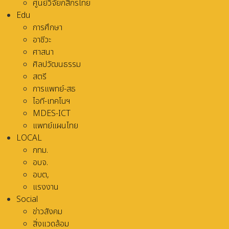
ศูนย์วิจัยกสิกรไทย
Edu
การศึกษา
อาชีวะ
ศาสนา
ศิลปวัฒนธรรม
สตรี
การแพทย์-สธ
ไอที-เทคโนฯ
MDES-ICT
แพทย์แผนไทย
LOCAL
กทม.
อบจ.
อบต,
แรงงาน
Social
ข่าวสังคม
สิ่งแวดล้อม