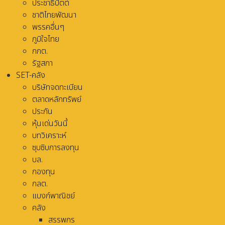
ประชาธิปัตต์
ชาติไทยพัฒนา
พรรคอื่นๆ
ภูมิใจไทย
กกต.
รัฐสภา
SET-คลัง
บริษัทจดทะเบียน
ตลาดหลักทรัพย์
ประกัน
หุ้นเด่นวันนี้
บทวิเคราะห์
ซุบซิบการลงทุน
บล.
กองทุน
กลต.
แบงก์พาณิชย์
คลัง
สรรพกร