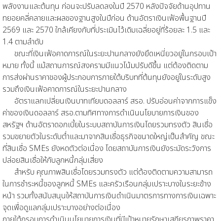
พลังงานและต้นทุน ก่อนจะปรับลดลงในปี 2570 หลังปัจจัยด้านอุปทาน
ทยอยคลี่คลายและผลของฐานสูงในปีก่อน ด้านอัตราเงินเฟ้อพื้นฐานปี
2569 และ 2570 ใกล้เคียงกับที่ประเมินไว้เดิมเฉลี่ยอยู่ที่ร้อยละ 1.5 และ
1.4 ตามลำดับ
ขณะที่เงินเฟ้อคาดการณ์ในระยะปานกลางยังยึดเหนี่ยวอยู่ในกรอบเป้า
หมาย ทั้งนี้ แม้สถานการณ์สงครามมีแนวโน้มปรับดีขึ้น แต่ต้องติดตาม
การส่งผ่านราคาของผู้ประกอบการภายใต้บริบทที่ต้นทุนยังอยู่ในระดับสูง
รวมถึงเงินเฟ้อคาดการณ์ในระยะปานกลาง
อัตราแลกเปลี่ยนเงินบาทเทียบดอลลาร์ สรอ. ปรับอ่อนค่าจากการแข็ง
ค่าของเงินดอลลาร์ สรอ.ตามทิศทางการดำเนินนโยบายการเงินของ
สหรัฐฯ ด้านอัตราดอกเบี้ยในระบบสถาบันการเงินโดยรวมทรงตัว สินเชื่อ
รวมขยายตัวในระดับต่ำและมาจากสินเชื่อธุรกิจขนาดใหญ่เป็นสำคัญ ขณะ
ที่สินเชื่อ SMEs ยังหดตัวต่อเนื่อง โดยสถาบันการเงินยังระมัดระวังการ
ปล่อยสินเชื่อให้กับลูกหนี้กลุ่มเสี่ยง
สำหรับ คุณภาพสินเชื่อโดยรวมทรงตัว แต่ต้องติดตามความสามารถ
ในการชำระหนี้ของลูกหนี้ SMEs และครัวเรือนกลุ่มเปราะบางในระยะข้าง
หน้า รวมทั้งสนับสนุนให้สถาบันการเงินดำเนินมาตรการทางการเงินเฉพาะ
จุดเพื่อดูแลกลุ่มเปราะบางอย่างต่อเนื่อง
ภายใต้กรอบการดำเนินนโยบายการเงินที่มีเป้าหมายรักษาเสถียรภาพราคา