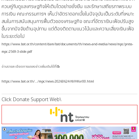
ควบคู่กับดูแลเศรษฐกิจให้เติบโตอย่างยั่งยืน และรักษาเสถียรภาพระบบ
การเงิน คณะกรรมการฯ เห็นว่าอัตราดอกเบี้ยในปัจจุบันเป็นระดับที่เหมาะ
สมในการสนับสนุนการฟื้นตัวของเศรษฐกิจ ขณะที่อัตราเงินเฟ้อปรับสูง
ขึ้นจากปัจจัยด้านอุปทาน แต่ต้องติดตามแนวโน้มและความเสี่ยงเงินเฟ้อ
ในระยะต่อไป
https://www.bot.or.th/content/dam/bot/documents/th/news-and-media/news/mpc/press-
mpc-2569-3-slide.pdf
อ่านรายละเอียดการแถลงข่าวเพิ่มเติมได้ที่📝
https://www.bot.or.th/.../mpc/news-20260624-NVHKxr00.html
Click Donate Support Web\