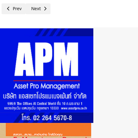
Previous article: แบงก์ชาติ ร่วมกับ บสย.และหอการค้า จ.น่าน เปิดศูนย์ช่วยเ
Next article: ธปท. ยันไม่มีนโยบายให้ใบอนุญาตประกอบธุรกิจ FOR
Prev
Next