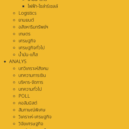
ไฟฟ้า-โซล่าร์เซลล์
Logistics
ยานยนต์
อสังหาริมทรัพย์ฯ
เกษตร
เศรษฐกิจ
เศรษฐกิจทั่วไป
น้ำมัน-แก๊ส
ANALYS
บทวิเคราะห์สังคม
บทความการเงิน
บริหาร-จัดการ
บทความทั่วไป
POLL
คอลัมนิสต์
สัมภาษณ์พิเศษ
วิเคราะห์-เศรษฐกิจ
วิจัยเศรษฐกิจ