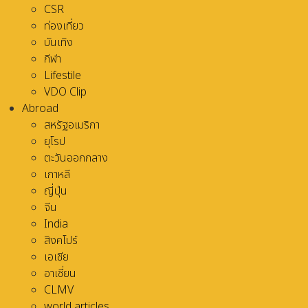
CSR
ท่องเที่ยว
บันเทิง
กีฬา
Lifestile
VDO Clip
Abroad
สหรัฐอเมริกา
ยุโรป
ตะวันออกกลาง
เกาหลี
ญี่ปุ่น
จีน
India
สิงคโปร์
เอเชีย
อาเชี่ยน
CLMV
world articles