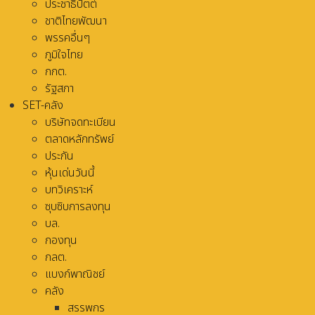
ประชาธิปัตต์
ชาติไทยพัฒนา
พรรคอื่นๆ
ภูมิใจไทย
กกต.
รัฐสภา
SET-คลัง
บริษัทจดทะเบียน
ตลาดหลักทรัพย์
ประกัน
หุ้นเด่นวันนี้
บทวิเคราะห์
ซุบซิบการลงทุน
บล.
กองทุน
กลต.
แบงก์พาณิชย์
คลัง
สรรพกร