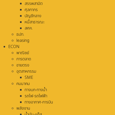
สรรพสามิต
ศุลกากร
บัญชีกลาง
หนี้สาธารณะ
สศค.
ธปท.
leasing
ECON
พาณิชย์
การตลาด
ขายตรง
อุตสาหกรรม
SME
คมนาคม
ทางบก-ทางน้ำ
รถไฟ-รถไฟฟ้า
ทางอากาศ-การบิน
พลังงาน
น้ำมัน-แก๊ส