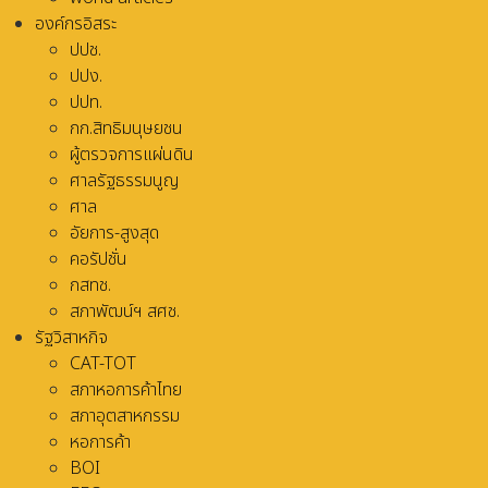
องค์กรอิสระ
ปปช.
ปปง.
ปปท.
กก.สิทธิมนุษยชน
ผู้ตรวจการแผ่นดิน
ศาลรัฐธรรมนูญ
ศาล
อัยการ-สูงสุด
คอรัปชั่น
กสทช.
สภาพัฒน์ฯ สศช.
รัฐวิสาหกิจ
CAT-TOT
สภาหอการค้าไทย
สภาอุตสาหกรรม
หอการค้า
BOI