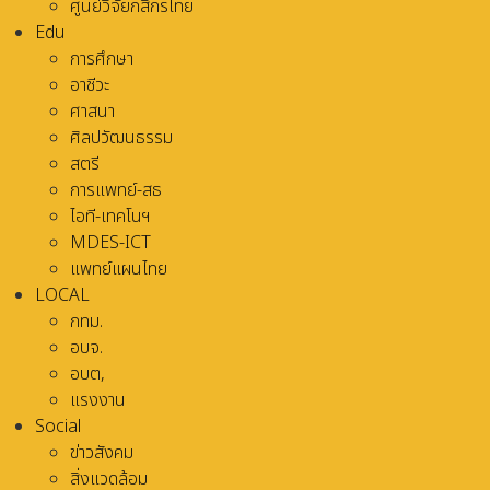
ศูนย์วิจัยกสิกรไทย
Edu
การศึกษา
อาชีวะ
ศาสนา
ศิลปวัฒนธรรม
สตรี
การแพทย์-สธ
ไอที-เทคโนฯ
MDES-ICT
แพทย์แผนไทย
LOCAL
กทม.
อบจ.
อบต,
แรงงาน
Social
ข่าวสังคม
สิ่งแวดล้อม