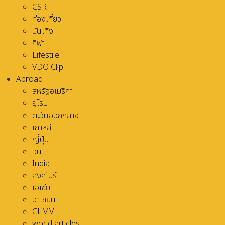
CSR
ท่องเที่ยว
บันเทิง
กีฬา
Lifestile
VDO Clip
Abroad
สหรัฐอเมริกา
ยุโรป
ตะวันออกกลาง
เกาหลี
ญี่ปุ่น
จีน
India
สิงคโปร์
เอเชีย
อาเชี่ยน
CLMV
world articles