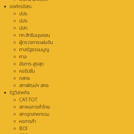
องค์กรอิสระ
ปปช.
ปปง.
ปปท.
กก.สิทธิมนุษยชน
ผู้ตรวจการแผ่นดิน
ศาลรัฐธรรมนูญ
ศาล
อัยการ-สูงสุด
คอรัปชั่น
กสทช.
สภาพัฒน์ฯ สศช.
รัฐวิสาหกิจ
CAT-TOT
สภาหอการค้าไทย
สภาอุตสาหกรรม
หอการค้า
BOI