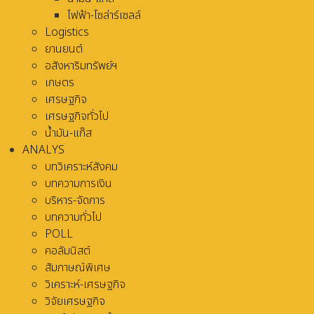
ไฟฟ้า-โซล่าร์เซลล์
Logistics
ยานยนต์
อสังหาริมทรัพย์ฯ
เกษตร
เศรษฐกิจ
เศรษฐกิจทั่วไป
น้ำมัน-แก๊ส
ANALYS
บทวิเคราะห์สังคม
บทความการเงิน
บริหาร-จัดการ
บทความทั่วไป
POLL
คอลัมนิสต์
สัมภาษณ์พิเศษ
วิเคราะห์-เศรษฐกิจ
วิจัยเศรษฐกิจ