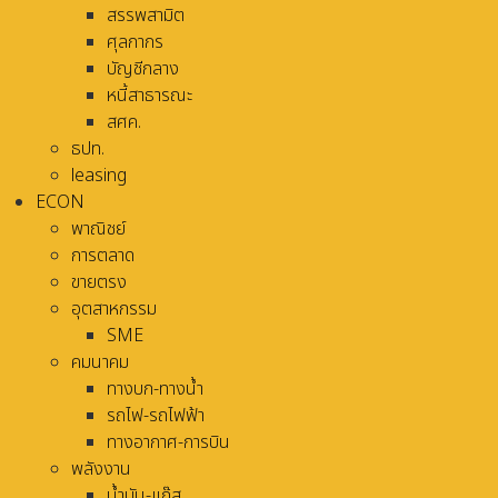
สรรพสามิต
ศุลกากร
บัญชีกลาง
หนี้สาธารณะ
สศค.
ธปท.
leasing
ECON
พาณิชย์
การตลาด
ขายตรง
อุตสาหกรรม
SME
คมนาคม
ทางบก-ทางน้ำ
รถไฟ-รถไฟฟ้า
ทางอากาศ-การบิน
พลังงาน
น้ำมัน-แก๊ส