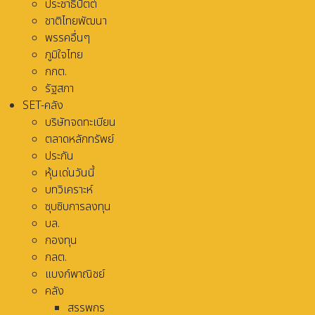
ประชาธิปัตต์
ชาติไทยพัฒนา
พรรคอื่นๆ
ภูมิใจไทย
กกต.
รัฐสภา
SET-คลัง
บริษัทจดทะเบียน
ตลาดหลักทรัพย์
ประกัน
หุ้นเด่นวันนี้
บทวิเคราะห์
ซุบซิบการลงทุน
บล.
กองทุน
กลต.
แบงก์พาณิชย์
คลัง
สรรพกร