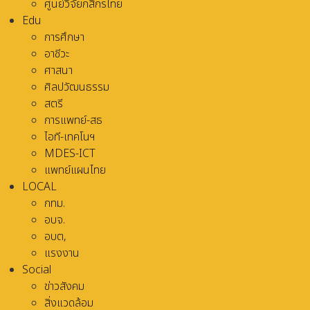
ศูนย์วิจัยกสิกรไทย
Edu
การศึกษา
อาชีวะ
ศาสนา
ศิลปวัฒนธรรม
สตรี
การแพทย์-สธ
ไอที-เทคโนฯ
MDES-ICT
แพทย์แผนไทย
LOCAL
กทม.
อบจ.
อบต,
แรงงาน
Social
ข่าวสังคม
สิ่งแวดล้อม