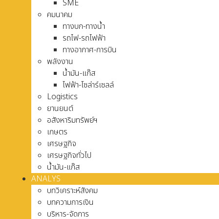
SME
คมนาคม
ทางบก-ทางน้ำ
รถไฟ-รถไฟฟ้า
ทางอากาศ-การบิน
พลังงาน
น้ำมัน-แก๊ส
ไฟฟ้า-โซล่าร์เซลล์
Logistics
ยานยนต์
อสังหาริมทรัพย์ฯ
เกษตร
เศรษฐกิจ
เศรษฐกิจทั่วไป
น้ำมัน-แก๊ส
ANALYS
บทวิเคราะห์สังคม
บทความการเงิน
บริหาร-จัดการ