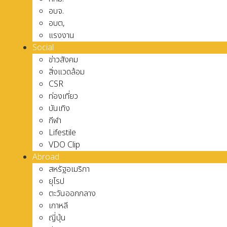
อบจ.
อบต,
แรงงาน
Social
ข่าวสังคม
สิ่งแวดล้อม
CSR
ท่องเที่ยว
บันเทิง
กีฬา
Lifestile
VDO Clip
Abroad
สหรัฐอเมริกา
ยุโรป
ตะวันออกกลาง
เกาหลี
ญี่ปุ่น