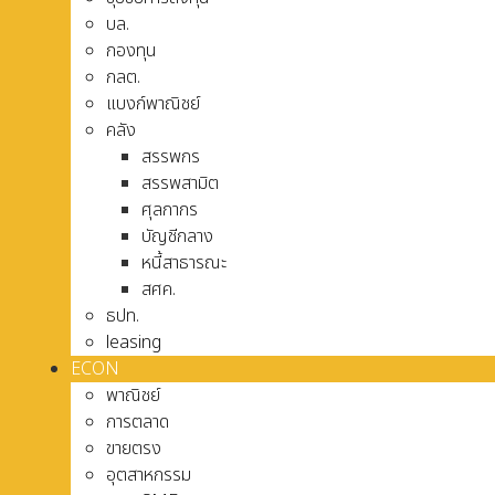
บล.
กองทุน
กลต.
แบงก์พาณิชย์
คลัง
สรรพกร
สรรพสามิต
ศุลกากร
บัญชีกลาง
หนี้สาธารณะ
สศค.
ธปท.
leasing
ECON
พาณิชย์
การตลาด
ขายตรง
อุตสาหกรรม