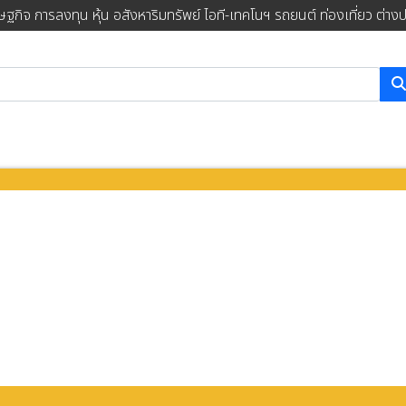
ษฐกิจ การลงทุน หุ้น อสังหาริมทรัพย์ ไอที-เทคโนฯ รถยนต์ ท่องเที่ยว ต่าง
การค้นหา