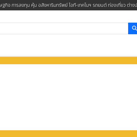
ษฐกิจ การลงทุน หุ้น อสังหาริมทรัพย์ ไอที-เทคโนฯ รถยนต์ ท่องเที่ยว ต่าง
การค้นหา