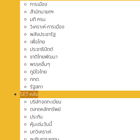
การเมือง
สำนักนายกฯ
มติ ครม.
วิเคราะห์-การเมือง
พลังประชารัฐ
เพื่อไทย
ประชาธิปัตต์
ชาติไทยพัฒนา
พรรคอื่นๆ
ภูมิใจไทย
กกต.
รัฐสภา
SET-คลัง
บริษัทจดทะเบียน
ตลาดหลักทรัพย์
ประกัน
หุ้นเด่นวันนี้
บทวิเคราะห์
ซุบซิบการลงทุน