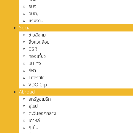
อบจ.
อบต,
แรงงาน
Social
ข่าวสังคม
สิ่งแวดล้อม
CSR
ท่องเที่ยว
บันเทิง
กีฬา
Lifestile
VDO Clip
Abroad
สหรัฐอเมริกา
ยุโรป
ตะวันออกกลาง
เกาหลี
ญี่ปุ่น