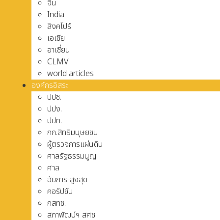
จีน
India
สิงคโปร์
เอเชีย
อาเชี่ยน
CLMV
world articles
องค์กรอิสระ
ปปช.
ปปง.
ปปท.
กก.สิทธิมนุษยชน
ผู้ตรวจการแผ่นดิน
ศาลรัฐธรรมนูญ
ศาล
อัยการ-สูงสุด
คอรัปชั่น
กสทช.
สภาพัฒน์ฯ สศช.