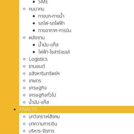
SME
คมนาคม
ทางบก-ทางน้ำ
รถไฟ-รถไฟฟ้า
ทางอากาศ-การบิน
พลังงาน
น้ำมัน-แก๊ส
ไฟฟ้า-โซล่าร์เซลล์
Logistics
ยานยนต์
อสังหาริมทรัพย์ฯ
เกษตร
เศรษฐกิจ
เศรษฐกิจทั่วไป
น้ำมัน-แก๊ส
ANALYS
บทวิเคราะห์สังคม
บทความการเงิน
บริหาร-จัดการ