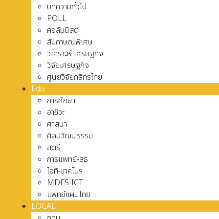
บทความทั่วไป
POLL
คอลัมนิสต์
สัมภาษณ์พิเศษ
วิเคราะห์-เศรษฐกิจ
วิจัยเศรษฐกิจ
ศูนย์วิจัยกสิกรไทย
Edu
การศึกษา
อาชีวะ
ศาสนา
ศิลปวัฒนธรรม
สตรี
การแพทย์-สธ
ไอที-เทคโนฯ
MDES-ICT
แพทย์แผนไทย
LOCAL
กทม.