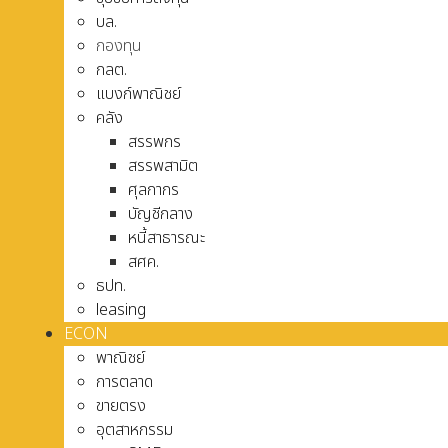
บล.
กองทุน
กลต.
แบงก์พาณิชย์
คลัง
สรรพกร
สรรพสามิต
ศุลกากร
บัญชีกลาง
หนี้สาธารณะ
สศค.
ธปท.
leasing
ECON
พาณิชย์
การตลาด
ขายตรง
อุตสาหกรรม