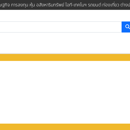
ษฐกิจ การลงทุน หุ้น อสังหาริมทรัพย์ ไอที-เทคโนฯ รถยนต์ ท่องเที่ยว ต่าง
การค้นหา