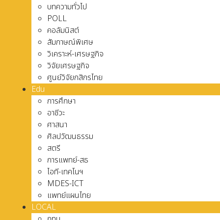
บทความทั่วไป
POLL
คอลัมนิสต์
สัมภาษณ์พิเศษ
วิเคราะห์-เศรษฐกิจ
วิจัยเศรษฐกิจ
ศูนย์วิจัยกสิกรไทย
Edu
การศึกษา
อาชีวะ
ศาสนา
ศิลปวัฒนธรรม
สตรี
การแพทย์-สธ
ไอที-เทคโนฯ
MDES-ICT
แพทย์แผนไทย
LOCAL
กทม.