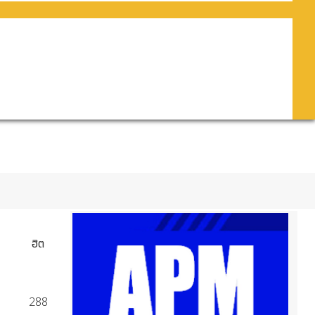
ฮิต
288