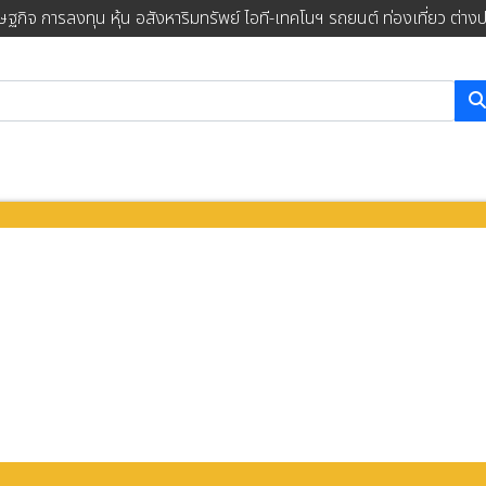
ษฐกิจ การลงทุน หุ้น อสังหาริมทรัพย์ ไอที-เทคโนฯ รถยนต์ ท่องเที่ยว ต่าง
การค้นหา