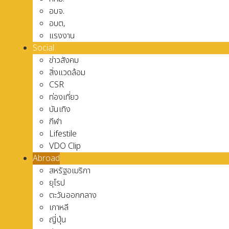
อบจ.
อบต,
แรงงาน
Social
ข่าวสังคม
สิ่งแวดล้อม
CSR
ท่องเที่ยว
บันเทิง
กีฬา
Lifestile
VDO Clip
Abroad
สหรัฐอเมริกา
ยุโรป
ตะวันออกกลาง
เกาหลี
ญี่ปุ่น