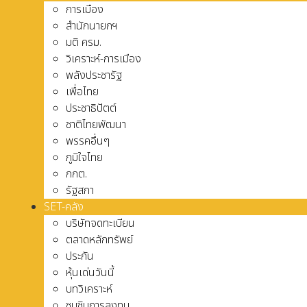
การเมือง
สำนักนายกฯ
มติ ครม.
วิเคราะห์-การเมือง
พลังประชารัฐ
เพื่อไทย
ประชาธิปัตต์
ชาติไทยพัฒนา
พรรคอื่นๆ
ภูมิใจไทย
กกต.
รัฐสภา
SET-คลัง
บริษัทจดทะเบียน
ตลาดหลักทรัพย์
ประกัน
หุ้นเด่นวันนี้
บทวิเคราะห์
ซุบซิบการลงทุน