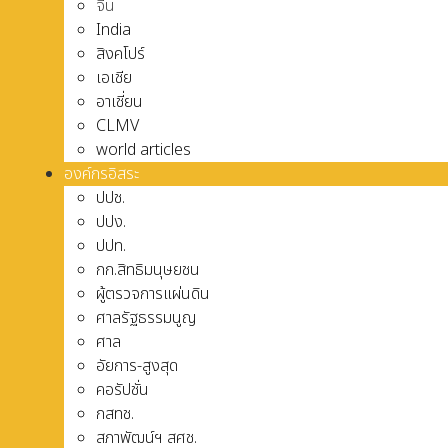
จีน
India
สิงคโปร์
เอเชีย
อาเชี่ยน
CLMV
world articles
องค์กรอิสระ
ปปช.
ปปง.
ปปท.
กก.สิทธิมนุษยชน
ผู้ตรวจการแผ่นดิน
ศาลรัฐธรรมนูญ
ศาล
อัยการ-สูงสุด
คอรัปชั่น
กสทช.
สภาพัฒน์ฯ สศช.