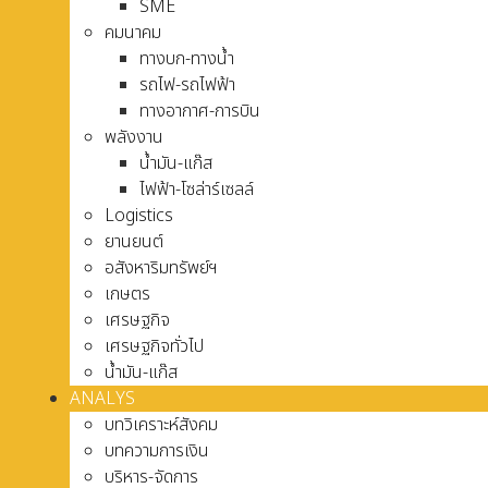
SME
คมนาคม
ทางบก-ทางน้ำ
รถไฟ-รถไฟฟ้า
ทางอากาศ-การบิน
พลังงาน
น้ำมัน-แก๊ส
ไฟฟ้า-โซล่าร์เซลล์
Logistics
ยานยนต์
อสังหาริมทรัพย์ฯ
เกษตร
เศรษฐกิจ
เศรษฐกิจทั่วไป
น้ำมัน-แก๊ส
ANALYS
บทวิเคราะห์สังคม
บทความการเงิน
บริหาร-จัดการ