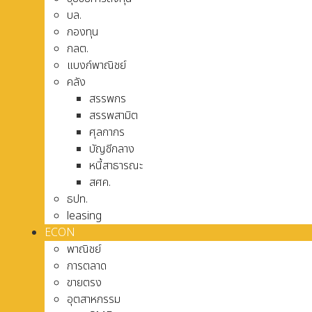
บล.
กองทุน
กลต.
แบงก์พาณิชย์
คลัง
สรรพกร
สรรพสามิต
ศุลกากร
บัญชีกลาง
หนี้สาธารณะ
สศค.
ธปท.
leasing
ECON
พาณิชย์
การตลาด
ขายตรง
อุตสาหกรรม