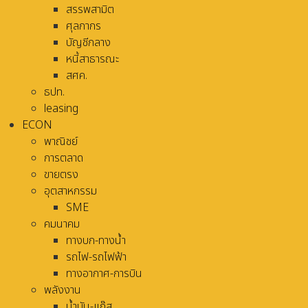
สรรพสามิต
ศุลกากร
บัญชีกลาง
หนี้สาธารณะ
สศค.
ธปท.
leasing
ECON
พาณิชย์
การตลาด
ขายตรง
อุตสาหกรรม
SME
คมนาคม
ทางบก-ทางน้ำ
รถไฟ-รถไฟฟ้า
ทางอากาศ-การบิน
พลังงาน
น้ำมัน-แก๊ส