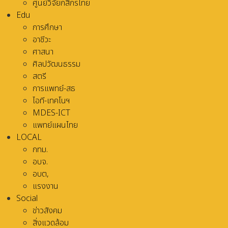
ศูนย์วิจัยกสิกรไทย
Edu
การศึกษา
อาชีวะ
ศาสนา
ศิลปวัฒนธรรม
สตรี
การแพทย์-สธ
ไอที-เทคโนฯ
MDES-ICT
แพทย์แผนไทย
LOCAL
กทม.
อบจ.
อบต,
แรงงาน
Social
ข่าวสังคม
สิ่งแวดล้อม