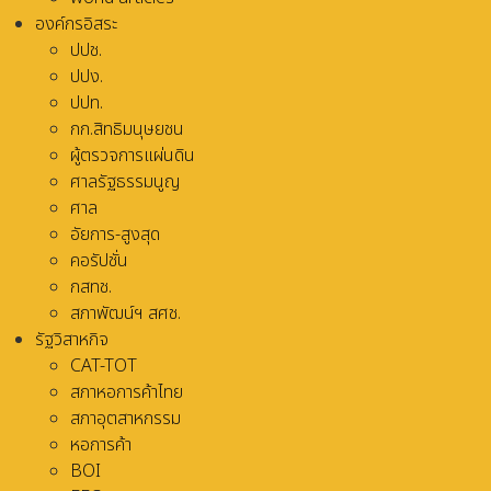
องค์กรอิสระ
ปปช.
ปปง.
ปปท.
กก.สิทธิมนุษยชน
ผู้ตรวจการแผ่นดิน
ศาลรัฐธรรมนูญ
ศาล
อัยการ-สูงสุด
คอรัปชั่น
กสทช.
สภาพัฒน์ฯ สศช.
รัฐวิสาหกิจ
CAT-TOT
สภาหอการค้าไทย
สภาอุตสาหกรรม
หอการค้า
BOI