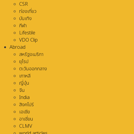
CSR
ท่องเที่ยว
บันเทิง
กีฬา
Lifestile
VDO Clip
Abroad
สหรัฐอเมริกา
ยุโรป
ตะวันออกกลาง
เกาหลี
ญี่ปุ่น
จีน
India
สิงคโปร์
เอเชีย
อาเชี่ยน
CLMV
world articles