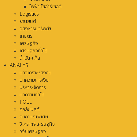
ไฟฟ้า-โซล่าร์เซลล์
Logistics
ยานยนต์
อสังหาริมทรัพย์ฯ
เกษตร
เศรษฐกิจ
เศรษฐกิจทั่วไป
น้ำมัน-แก๊ส
ANALYS
บทวิเคราะห์สังคม
บทความการเงิน
บริหาร-จัดการ
บทความทั่วไป
POLL
คอลัมนิสต์
สัมภาษณ์พิเศษ
วิเคราะห์-เศรษฐกิจ
วิจัยเศรษฐกิจ