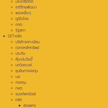
ประชาธิปัตต์
ชาติไทยพัฒนา
พรรคอื่นๆ
ภูมิใจไทย
กกต.
รัฐสภา
SET-คลัง
บริษัทจดทะเบียน
ตลาดหลักทรัพย์
ประกัน
หุ้นเด่นวันนี้
บทวิเคราะห์
ซุบซิบการลงทุน
บล.
กองทุน
กลต.
แบงก์พาณิชย์
คลัง
สรรพกร