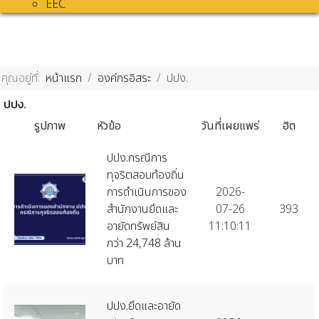
EEC
คุณอยู่ที่:
หน้าแรก
องค์กรอิสระ
ปปง.
ปปง.
รูปภาพ
หัวข้อ
วันที่เผยแพร่
ฮิต
ปปง.กรณีการ
ทุจริตสอบท้องถิ่น
การดำเนินการของ
2026-
สำนักงานยึดและ
07-26
393
อายัดทรัพย์สิน
11:10:11
กว่า 24,748 ล้าน
บาท
ปปง.ยึดและอายัด