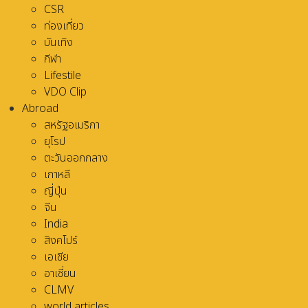
CSR
ท่องเที่ยว
บันเทิง
กีฬา
Lifestile
VDO Clip
Abroad
สหรัฐอเมริกา
ยุโรป
ตะวันออกกลาง
เกาหลี
ญี่ปุ่น
จีน
India
สิงคโปร์
เอเชีย
อาเชี่ยน
CLMV
world articles