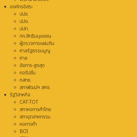
องค์กรอิสระ
ปปช.
ปปง.
ปปท.
กก.สิทธิมนุษยชน
ผู้ตรวจการแผ่นดิน
ศาลรัฐธรรมนูญ
ศาล
อัยการ-สูงสุด
คอรัปชั่น
กสทช.
สภาพัฒน์ฯ สศช.
รัฐวิสาหกิจ
CAT-TOT
สภาหอการค้าไทย
สภาอุตสาหกรรม
หอการค้า
BOI