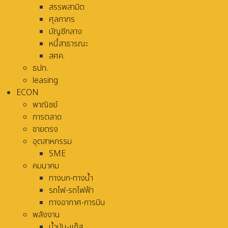
สรรพสามิต
ศุลกากร
บัญชีกลาง
หนี้สาธารณะ
สศค.
ธปท.
leasing
ECON
พาณิชย์
การตลาด
ขายตรง
อุตสาหกรรม
SME
คมนาคม
ทางบก-ทางน้ำ
รถไฟ-รถไฟฟ้า
ทางอากาศ-การบิน
พลังงาน
น้ำมัน-แก๊ส