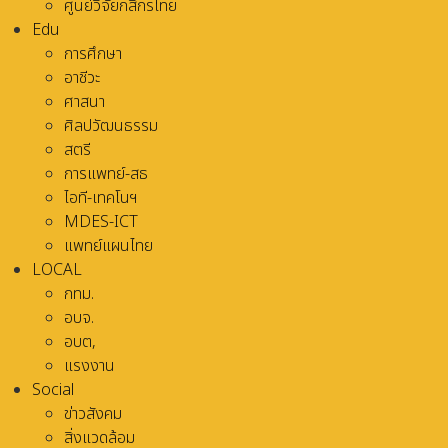
ศูนย์วิจัยกสิกรไทย
Edu
การศึกษา
อาชีวะ
ศาสนา
ศิลปวัฒนธรรม
สตรี
การแพทย์-สธ
ไอที-เทคโนฯ
MDES-ICT
แพทย์แผนไทย
LOCAL
กทม.
อบจ.
อบต,
แรงงาน
Social
ข่าวสังคม
สิ่งแวดล้อม