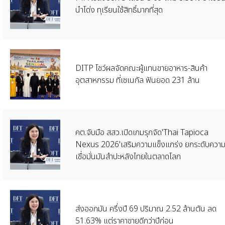
นำโด่ง ทุเรียนใช้สิทธิ์มากที่สุด
​DITP โชว์ผลจัดคณะผู้แทนขายอาหาร-สินค้า
อุตสาหกรรม ที่เซเนกัล ฟันยอด 231 ล้าน
คต.จับมือ สสว.เปิดเกมรุกจัด'Thai Tapioca
Nexus 2026'เสริมความแข็งแกร่ง ยกระดับควา
เชื่อมั่นมันสำปะหลังไทยในตลาดโลก
​ส่งออกมัน ครึ่งปี 69 ปริมาณ 2.52 ล้านตัน ลด
51.63% แต่ราคาขายดีกว่าปีก่อน