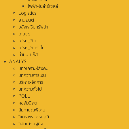
ไฟฟ้า-โซล่าร์เซลล์
Logistics
ยานยนต์
อสังหาริมทรัพย์ฯ
เกษตร
เศรษฐกิจ
เศรษฐกิจทั่วไป
น้ำมัน-แก๊ส
ANALYS
บทวิเคราะห์สังคม
บทความการเงิน
บริหาร-จัดการ
บทความทั่วไป
POLL
คอลัมนิสต์
สัมภาษณ์พิเศษ
วิเคราะห์-เศรษฐกิจ
วิจัยเศรษฐกิจ