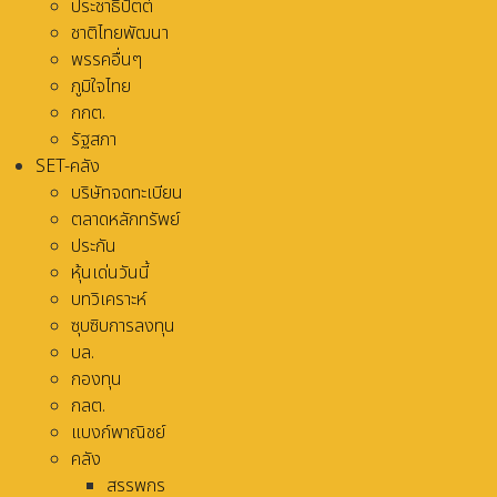
ประชาธิปัตต์
ชาติไทยพัฒนา
พรรคอื่นๆ
ภูมิใจไทย
กกต.
รัฐสภา
SET-คลัง
บริษัทจดทะเบียน
ตลาดหลักทรัพย์
ประกัน
หุ้นเด่นวันนี้
บทวิเคราะห์
ซุบซิบการลงทุน
บล.
กองทุน
กลต.
แบงก์พาณิชย์
คลัง
สรรพกร