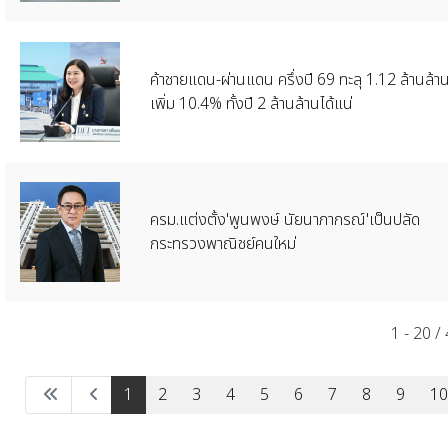
ค้าชายแดน-ผ่านแดน ครึ่งปี 69 ทะลุ 1.12 ล้านล้า
เพิ่ม 10.4% ทั้งปี 2 ล้านล้านได้แน่
​ครม.แต่งตั้ง'พูนพงษ์ นัยนาภากรณ์'เป็นปลัด
กระทรวงพาณิชย์คนใหม่
1 - 20 /
1
2
3
4
5
6
7
8
9
10