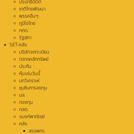
ประชาธิปัตต์
ชาติไทยพัฒนา
พรรคอื่นๆ
ภูมิใจไทย
กกต.
รัฐสภา
SET-คลัง
บริษัทจดทะเบียน
ตลาดหลักทรัพย์
ประกัน
หุ้นเด่นวันนี้
บทวิเคราะห์
ซุบซิบการลงทุน
บล.
กองทุน
กลต.
แบงก์พาณิชย์
คลัง
สรรพกร