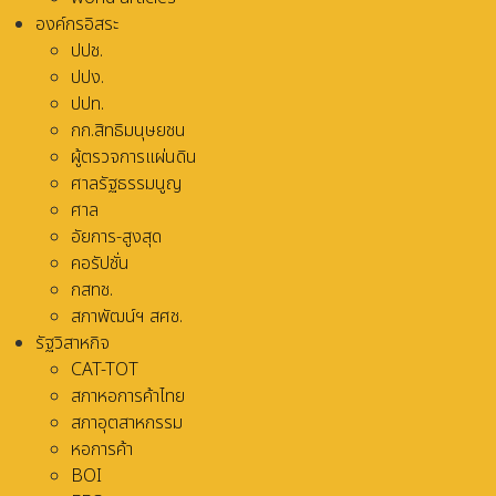
องค์กรอิสระ
ปปช.
ปปง.
ปปท.
กก.สิทธิมนุษยชน
ผู้ตรวจการแผ่นดิน
ศาลรัฐธรรมนูญ
ศาล
อัยการ-สูงสุด
คอรัปชั่น
กสทช.
สภาพัฒน์ฯ สศช.
รัฐวิสาหกิจ
CAT-TOT
สภาหอการค้าไทย
สภาอุตสาหกรรม
หอการค้า
BOI