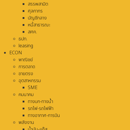
สรรพสามิต
ศุลกากร
บัญชีกลาง
หนี้สาธารณะ
สศค.
ธปท.
leasing
ECON
พาณิชย์
การตลาด
ขายตรง
อุตสาหกรรม
SME
คมนาคม
ทางบก-ทางน้ำ
รถไฟ-รถไฟฟ้า
ทางอากาศ-การบิน
พลังงาน
น้ำมัน-แก๊ส