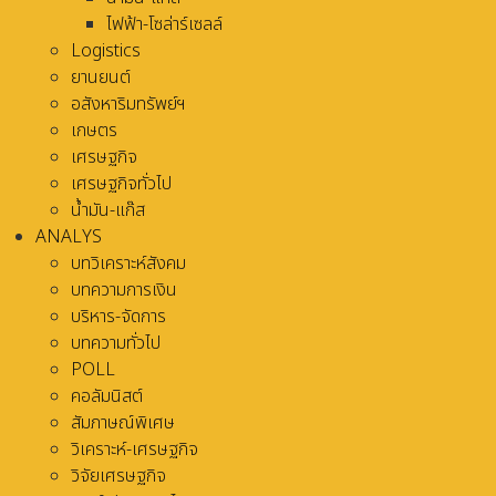
ไฟฟ้า-โซล่าร์เซลล์
Logistics
ยานยนต์
อสังหาริมทรัพย์ฯ
เกษตร
เศรษฐกิจ
เศรษฐกิจทั่วไป
น้ำมัน-แก๊ส
ANALYS
บทวิเคราะห์สังคม
บทความการเงิน
บริหาร-จัดการ
บทความทั่วไป
POLL
คอลัมนิสต์
สัมภาษณ์พิเศษ
วิเคราะห์-เศรษฐกิจ
วิจัยเศรษฐกิจ