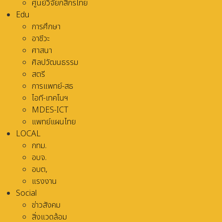
ศูนย์วิจัยกสิกรไทย
Edu
การศึกษา
อาชีวะ
ศาสนา
ศิลปวัฒนธรรม
สตรี
การแพทย์-สธ
ไอที-เทคโนฯ
MDES-ICT
แพทย์แผนไทย
LOCAL
กทม.
อบจ.
อบต,
แรงงาน
Social
ข่าวสังคม
สิ่งแวดล้อม