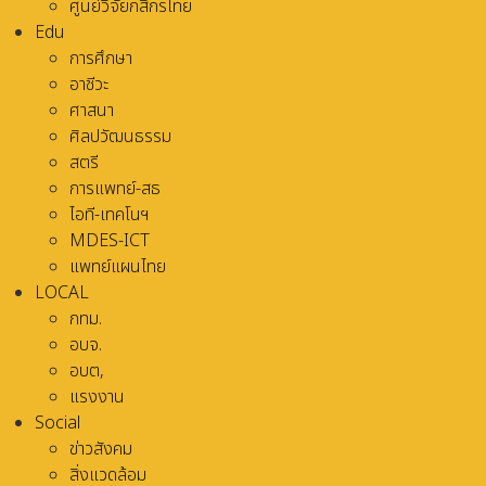
ศูนย์วิจัยกสิกรไทย
Edu
การศึกษา
อาชีวะ
ศาสนา
ศิลปวัฒนธรรม
สตรี
การแพทย์-สธ
ไอที-เทคโนฯ
MDES-ICT
แพทย์แผนไทย
LOCAL
กทม.
อบจ.
อบต,
แรงงาน
Social
ข่าวสังคม
สิ่งแวดล้อม