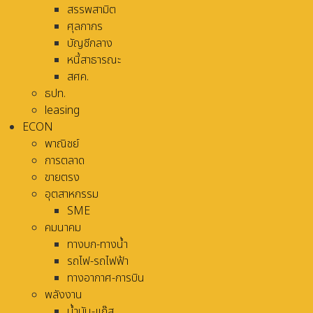
สรรพสามิต
ศุลกากร
บัญชีกลาง
หนี้สาธารณะ
สศค.
ธปท.
leasing
ECON
พาณิชย์
การตลาด
ขายตรง
อุตสาหกรรม
SME
คมนาคม
ทางบก-ทางน้ำ
รถไฟ-รถไฟฟ้า
ทางอากาศ-การบิน
พลังงาน
น้ำมัน-แก๊ส