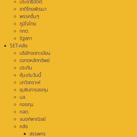
ประชาธิปัตต์
ชาติไทยพัฒนา
พรรคอื่นๆ
ภูมิใจไทย
กกต.
รัฐสภา
SET-คลัง
บริษัทจดทะเบียน
ตลาดหลักทรัพย์
ประกัน
หุ้นเด่นวันนี้
บทวิเคราะห์
ซุบซิบการลงทุน
บล.
กองทุน
กลต.
แบงก์พาณิชย์
คลัง
สรรพกร