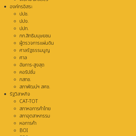
องค์กรอิสระ
ปปช.
ปปง.
ปปท.
กก.สิทธิมนุษยชน
ผู้ตรวจการแผ่นดิน
ศาลรัฐธรรมนูญ
ศาล
อัยการ-สูงสุด
คอรัปชั่น
กสทช.
สภาพัฒน์ฯ สศช.
รัฐวิสาหกิจ
CAT-TOT
สภาหอการค้าไทย
สภาอุตสาหกรรม
หอการค้า
BOI