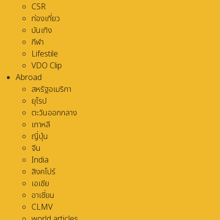
CSR
ท่องเที่ยว
บันเทิง
กีฬา
Lifestile
VDO Clip
Abroad
สหรัฐอเมริกา
ยุโรป
ตะวันออกกลาง
เกาหลี
ญี่ปุ่น
จีน
India
สิงคโปร์
เอเชีย
อาเชี่ยน
CLMV
world articles