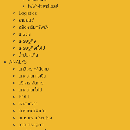
ไฟฟ้า-โซล่าร์เซลล์
Logistics
ยานยนต์
อสังหาริมทรัพย์ฯ
เกษตร
เศรษฐกิจ
เศรษฐกิจทั่วไป
น้ำมัน-แก๊ส
ANALYS
บทวิเคราะห์สังคม
บทความการเงิน
บริหาร-จัดการ
บทความทั่วไป
POLL
คอลัมนิสต์
สัมภาษณ์พิเศษ
วิเคราะห์-เศรษฐกิจ
วิจัยเศรษฐกิจ