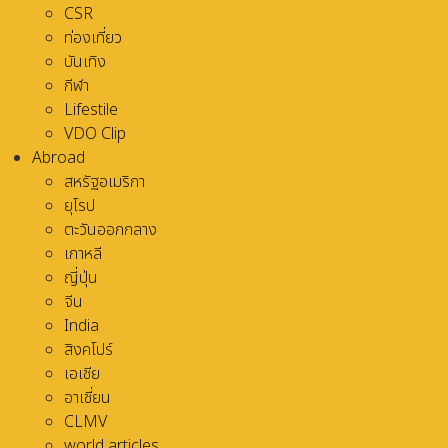
CSR
ท่องเที่ยว
บันเทิง
กีฬา
Lifestile
VDO Clip
Abroad
สหรัฐอเมริกา
ยุโรป
ตะวันออกกลาง
เกาหลี
ญี่ปุ่น
จีน
India
สิงคโปร์
เอเชีย
อาเชี่ยน
CLMV
world articles