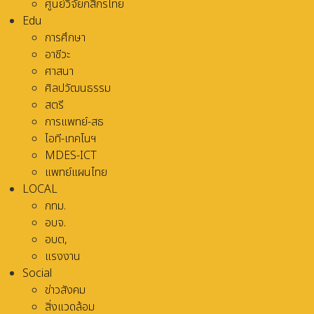
ศูนย์วิจัยกสิกรไทย
Edu
การศึกษา
อาชีวะ
ศาสนา
ศิลปวัฒนธรรม
สตรี
การแพทย์-สธ
ไอที-เทคโนฯ
MDES-ICT
แพทย์แผนไทย
LOCAL
กทม.
อบจ.
อบต,
แรงงาน
Social
ข่าวสังคม
สิ่งแวดล้อม