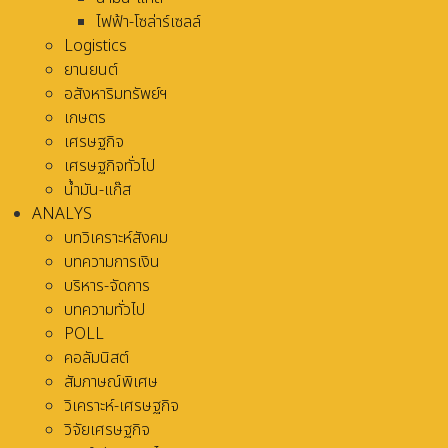
ไฟฟ้า-โซล่าร์เซลล์
Logistics
ยานยนต์
อสังหาริมทรัพย์ฯ
เกษตร
เศรษฐกิจ
เศรษฐกิจทั่วไป
น้ำมัน-แก๊ส
ANALYS
บทวิเคราะห์สังคม
บทความการเงิน
บริหาร-จัดการ
บทความทั่วไป
POLL
คอลัมนิสต์
สัมภาษณ์พิเศษ
วิเคราะห์-เศรษฐกิจ
วิจัยเศรษฐกิจ