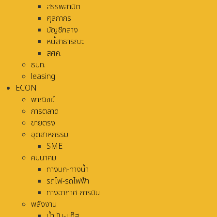
สรรพสามิต
ศุลกากร
บัญชีกลาง
หนี้สาธารณะ
สศค.
ธปท.
leasing
ECON
พาณิชย์
การตลาด
ขายตรง
อุตสาหกรรม
SME
คมนาคม
ทางบก-ทางน้ำ
รถไฟ-รถไฟฟ้า
ทางอากาศ-การบิน
พลังงาน
น้ำมัน-แก๊ส