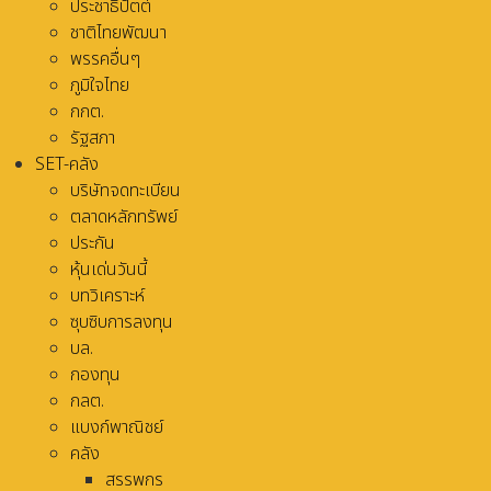
ประชาธิปัตต์
ชาติไทยพัฒนา
พรรคอื่นๆ
ภูมิใจไทย
กกต.
รัฐสภา
SET-คลัง
บริษัทจดทะเบียน
ตลาดหลักทรัพย์
ประกัน
หุ้นเด่นวันนี้
บทวิเคราะห์
ซุบซิบการลงทุน
บล.
กองทุน
กลต.
แบงก์พาณิชย์
คลัง
สรรพกร