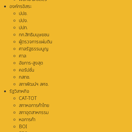
องค์กรอิสระ
ปปช.
ปปง.
ปปท.
กก.สิทธิมนุษยชน
ผู้ตรวจการแผ่นดิน
ศาลรัฐธรรมนูญ
ศาล
อัยการ-สูงสุด
คอรัปชั่น
กสทช.
สภาพัฒน์ฯ สศช.
รัฐวิสาหกิจ
CAT-TOT
สภาหอการค้าไทย
สภาอุตสาหกรรม
หอการค้า
BOI