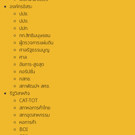
องค์กรอิสระ
ปปช.
ปปง.
ปปท.
กก.สิทธิมนุษยชน
ผู้ตรวจการแผ่นดิน
ศาลรัฐธรรมนูญ
ศาล
อัยการ-สูงสุด
คอรัปชั่น
กสทช.
สภาพัฒน์ฯ สศช.
รัฐวิสาหกิจ
CAT-TOT
สภาหอการค้าไทย
สภาอุตสาหกรรม
หอการค้า
BOI