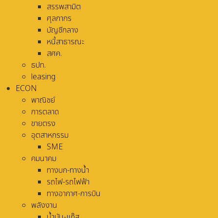
สรรพสามิต
ศุลกากร
บัญชีกลาง
หนี้สาธารณะ
สศค.
ธปท.
leasing
ECON
พาณิชย์
การตลาด
ขายตรง
อุตสาหกรรม
SME
คมนาคม
ทางบก-ทางน้ำ
รถไฟ-รถไฟฟ้า
ทางอากาศ-การบิน
พลังงาน
น้ำมัน-แก๊ส