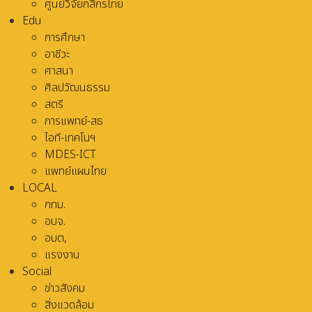
ศูนย์วิจัยกสิกรไทย
Edu
การศึกษา
อาชีวะ
ศาสนา
ศิลปวัฒนธรรม
สตรี
การแพทย์-สธ
ไอที-เทคโนฯ
MDES-ICT
แพทย์แผนไทย
LOCAL
กทม.
อบจ.
อบต,
แรงงาน
Social
ข่าวสังคม
สิ่งแวดล้อม