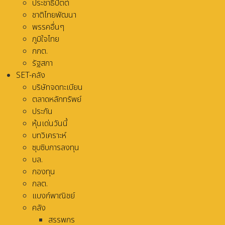
ประชาธิปัตต์
ชาติไทยพัฒนา
พรรคอื่นๆ
ภูมิใจไทย
กกต.
รัฐสภา
SET-คลัง
บริษัทจดทะเบียน
ตลาดหลักทรัพย์
ประกัน
หุ้นเด่นวันนี้
บทวิเคราะห์
ซุบซิบการลงทุน
บล.
กองทุน
กลต.
แบงก์พาณิชย์
คลัง
สรรพกร