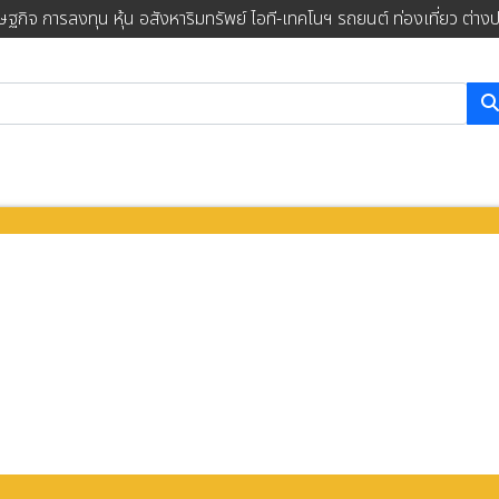
ษฐกิจ การลงทุน หุ้น อสังหาริมทรัพย์ ไอที-เทคโนฯ รถยนต์ ท่องเที่ยว ต่าง
การค้นหา