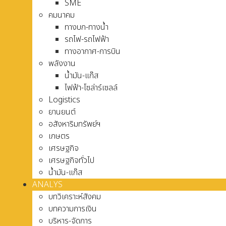
SME
คมนาคม
ทางบก-ทางน้ำ
รถไฟ-รถไฟฟ้า
ทางอากาศ-การบิน
พลังงาน
น้ำมัน-แก๊ส
ไฟฟ้า-โซล่าร์เซลล์
Logistics
ยานยนต์
อสังหาริมทรัพย์ฯ
เกษตร
เศรษฐกิจ
เศรษฐกิจทั่วไป
น้ำมัน-แก๊ส
ANALYS
บทวิเคราะห์สังคม
บทความการเงิน
บริหาร-จัดการ