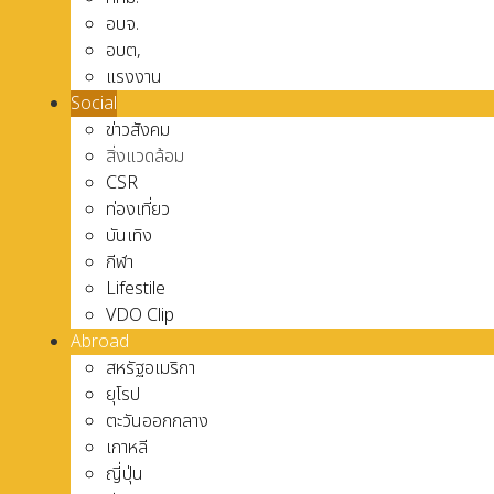
อบจ.
อบต,
แรงงาน
Social
ข่าวสังคม
สิ่งแวดล้อม
CSR
ท่องเที่ยว
บันเทิง
กีฬา
Lifestile
VDO Clip
Abroad
สหรัฐอเมริกา
ยุโรป
ตะวันออกกลาง
เกาหลี
ญี่ปุ่น