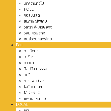
บทความทั่วไป
POLL
คอลัมนิสต์
สัมภาษณ์พิเศษ
วิเคราะห์-เศรษฐกิจ
วิจัยเศรษฐกิจ
ศูนย์วิจัยกสิกรไทย
Edu
การศึกษา
อาชีวะ
ศาสนา
ศิลปวัฒนธรรม
สตรี
การแพทย์-สธ
ไอที-เทคโนฯ
MDES-ICT
แพทย์แผนไทย
LOCAL
กทม.