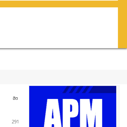
ฮิต
291