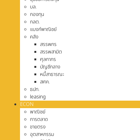
บล.
กองทุน
กลต.
แบงก์พาณิชย์
คลัง
สรรพกร
สรรพสามิต
ศุลกากร
บัญชีกลาง
หนี้สาธารณะ
สศค.
ธปท.
leasing
ECON
พาณิชย์
การตลาด
ขายตรง
อุตสาหกรรม