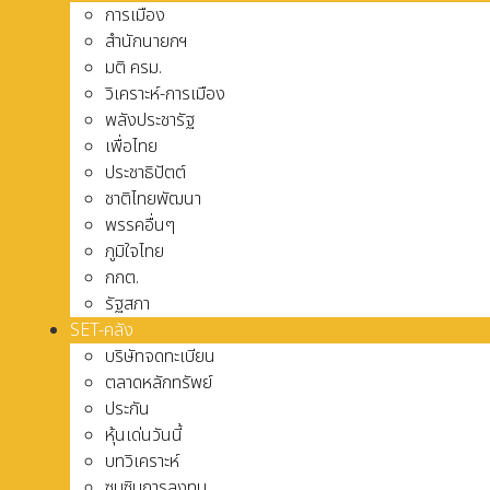
การเมือง
สำนักนายกฯ
มติ ครม.
วิเคราะห์-การเมือง
พลังประชารัฐ
เพื่อไทย
ประชาธิปัตต์
ชาติไทยพัฒนา
พรรคอื่นๆ
ภูมิใจไทย
กกต.
รัฐสภา
SET-คลัง
บริษัทจดทะเบียน
ตลาดหลักทรัพย์
ประกัน
หุ้นเด่นวันนี้
บทวิเคราะห์
ซุบซิบการลงทุน