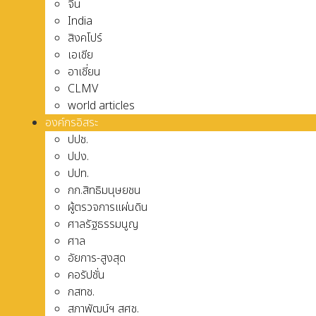
จีน
India
สิงคโปร์
เอเชีย
อาเชี่ยน
CLMV
world articles
องค์กรอิสระ
ปปช.
ปปง.
ปปท.
กก.สิทธิมนุษยชน
ผู้ตรวจการแผ่นดิน
ศาลรัฐธรรมนูญ
ศาล
อัยการ-สูงสุด
คอรัปชั่น
กสทช.
สภาพัฒน์ฯ สศช.