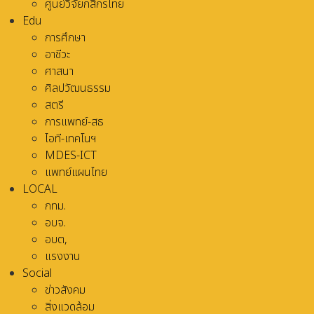
ศูนย์วิจัยกสิกรไทย
Edu
การศึกษา
อาชีวะ
ศาสนา
ศิลปวัฒนธรรม
สตรี
การแพทย์-สธ
ไอที-เทคโนฯ
MDES-ICT
แพทย์แผนไทย
LOCAL
กทม.
อบจ.
อบต,
แรงงาน
Social
ข่าวสังคม
สิ่งแวดล้อม