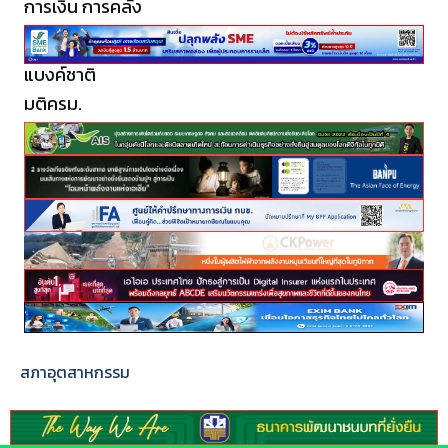
การเงิน การคลัง
ขาย 682.8 ลบ. เพิ่มขึ้น
18.2% ลุยรีแบรนด์-ปิดดี
ลลงทุนใหม่
แบงค์ชาติ
TACC ท็อปฟอร์ม!
มติครม.
Q2/69 รายได้จากการขาย
682.8 ลบ. เพิ่มขึ้น
18.2%...
เพิ่มเติม
สภาอุตสาหกรรม