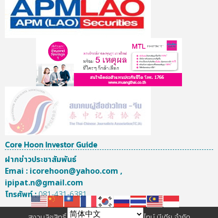
พลังงาน เกาะติดราคาน้ำมัน-เพิ่มอุดหนุน LPG พร้อมรับมือราคาพลังงานตล
พลังงาน เกาะติดราคา
น้ำมัน-เพิ่มอุดหนุน LPG
พร้อมรับมือราคา
พลังงานตลาดโลกที่
ผันผวนสูงต่อเนื่อง
พลังงาน เกาะติดราคา
น้ำมัน-เพิ่มอุดหนุน LPG...
Core Hoon Investor Guide
ฝากข่าวประชาสัมพันธ์
เพิ่มเติม
Emai :
icorehoon@yahoo.com
,
ipipat.n@gmail.com
โทรศัพท์ :
081-431-6381
สงวนลิขสิทธิ์ © 2557 บริษัท เพาเวอร์ ไทม์ มีเดีย จำกัด