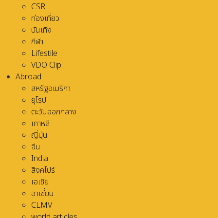
CSR
ท่องเที่ยว
บันเทิง
กีฬา
Lifestile
VDO Clip
Abroad
สหรัฐอเมริกา
ยุโรป
ตะวันออกกลาง
เกาหลี
ญี่ปุ่น
จีน
India
สิงคโปร์
เอเชีย
อาเชี่ยน
CLMV
world articles