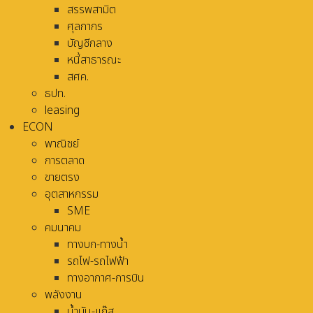
สรรพสามิต
ศุลกากร
บัญชีกลาง
หนี้สาธารณะ
สศค.
ธปท.
leasing
ECON
พาณิชย์
การตลาด
ขายตรง
อุตสาหกรรม
SME
คมนาคม
ทางบก-ทางน้ำ
รถไฟ-รถไฟฟ้า
ทางอากาศ-การบิน
พลังงาน
น้ำมัน-แก๊ส