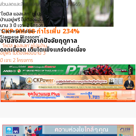
ส่วนลดและสิทธิพิเศษถึง 31 สิงหาคม 2569
‘ไซมิส แอสเสท’ ชูโปร
บ้านอยู่ฟรี ไม่ต้องผ่อน
นาน 3 ปี เจาะ 2 โครงการ
CKP 9M/68 กำไรเพิ่ม 234%
‘Siamese Holm–
Siamese Blossom’...
อานิสงส์บวกจากปัจจัยฤดูกาล
‘ไซมิส แอสเสท’ ชูโปรบ้าน
ดอกเบี้ยลด เติบโตแข็งแกร่งต่อเนื่อง
อยู่ฟรี ไม่ต้องผ่อนนาน 3
ปี เจาะ 2 โครงการ
‘Siamese Holm–
Siamese...
เพิ่มเติม