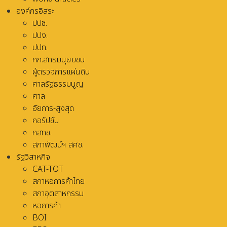
องค์กรอิสระ
ปปช.
ปปง.
ปปท.
กก.สิทธิมนุษยชน
ผู้ตรวจการแผ่นดิน
ศาลรัฐธรรมนูญ
ศาล
อัยการ-สูงสุด
คอรัปชั่น
กสทช.
สภาพัฒน์ฯ สศช.
รัฐวิสาหกิจ
CAT-TOT
สภาหอการค้าไทย
สภาอุตสาหกรรม
หอการค้า
BOI