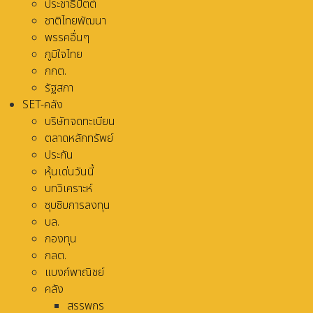
ประชาธิปัตต์
ชาติไทยพัฒนา
พรรคอื่นๆ
ภูมิใจไทย
กกต.
รัฐสภา
SET-คลัง
บริษัทจดทะเบียน
ตลาดหลักทรัพย์
ประกัน
หุ้นเด่นวันนี้
บทวิเคราะห์
ซุบซิบการลงทุน
บล.
กองทุน
กลต.
แบงก์พาณิชย์
คลัง
สรรพกร