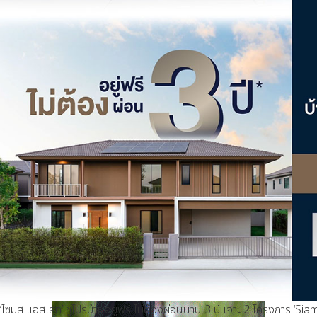
‘ไซมิส แอสเสท’ ชูโปรบ้านอยู่ฟรี ไม่ต้องผ่อนนาน 3 ปี เจาะ 2 โครงการ