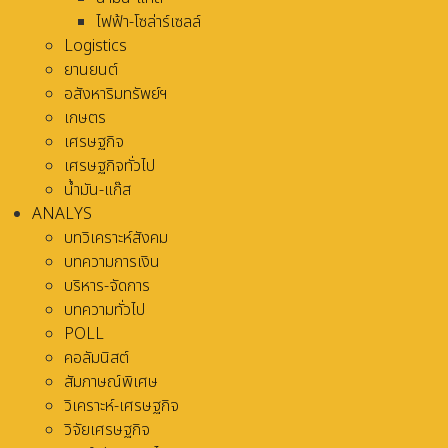
ไฟฟ้า-โซล่าร์เซลล์
Logistics
ยานยนต์
อสังหาริมทรัพย์ฯ
เกษตร
เศรษฐกิจ
เศรษฐกิจทั่วไป
น้ำมัน-แก๊ส
ANALYS
บทวิเคราะห์สังคม
บทความการเงิน
บริหาร-จัดการ
บทความทั่วไป
POLL
คอลัมนิสต์
สัมภาษณ์พิเศษ
วิเคราะห์-เศรษฐกิจ
วิจัยเศรษฐกิจ