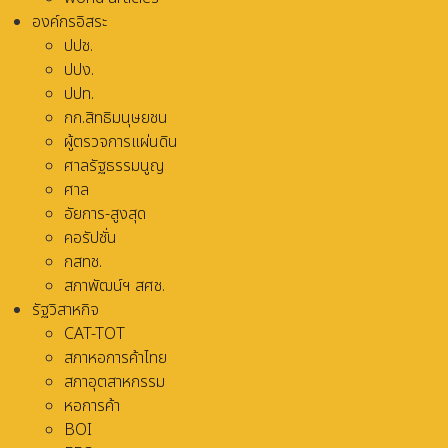
องค์กรอิสระ
ปปช.
ปปง.
ปปท.
กก.สิทธิมนุษยชน
ผู้ตรวจการแผ่นดิน
ศาลรัฐธรรมนูญ
ศาล
อัยการ-สูงสุด
คอรัปชั่น
กสทช.
สภาพัฒน์ฯ สศช.
รัฐวิสาหกิจ
CAT-TOT
สภาหอการค้าไทย
สภาอุตสาหกรรม
หอการค้า
BOI