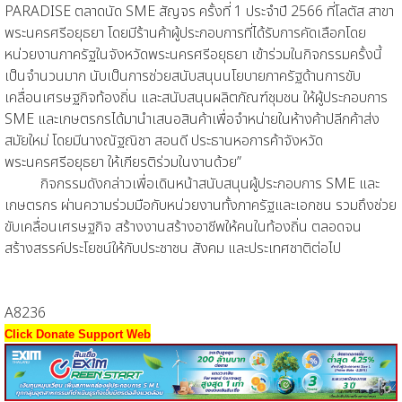
PARADISE ตลาดนัด SME สัญจร ครั้งที่ 1 ประจำปี 2566 ที่โลตัส สาขา
พระนครศรีอยุธยา โดยมีร้านค้าผู้ประกอบการที่ได้รับการคัดเลือกโดย
หน่วยงานภาครัฐในจังหวัดพระนครศรีอยุธยา เข้าร่วมในกิจกรรมครั้งนี้
เป็นจำนวนมาก นับเป็นการช่วยสนับสนุนนโยบายภาครัฐด้านการขับ
เคลื่อนเศรษฐกิจท้องถิ่น และสนับสนุนผลิตภัณฑ์ชุมชน ให้ผู้ประกอบการ
SME และเกษตรกรได้มานำเสนอสินค้าเพื่อจำหน่ายในห้างค้าปลีกค้าส่ง
สมัยใหม่ โดยมีนางณัฐณิชา สอนดี ประธานหอการค้าจังหวัด
พระนครศรีอยุธยา ให้เกียรติร่วมในงานด้วย”
กิจกรรมดังกล่าวเพื่อเดินหน้าสนับสนุนผู้ประกอบการ SME และ
เกษตรกร ผ่านความร่วมมือกับหน่วยงานทั้งภาครัฐและเอกชน รวมถึงช่วย
ขับเคลื่อนเศรษฐกิจ สร้างงานสร้างอาชีพให้คนในท้องถิ่น ตลอดจน
สร้างสรรค์ประโยชน์ให้กับประชาชน สังคม และประเทศชาติต่อไป
A8236
Click Donate Support Web