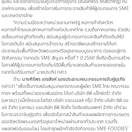
ชุมชน และจัดกิจกรรมจับคู่เจรจาทางธุรกิจ (Business Matching) กับ
องค์กรเอกชน เพื่อสร้างโอกาสในการกระจายสินค้าให้ผู้ประกอบการ SME
และเกษตรกรไทย
“ความร่วมมือระหว่างหน่วยงานภาครัฐ หอการค้าจังหวัดฯ
หอการค้าไทยและสภาหอการค้าแห่งประเทศไทย รวมถึงภาคเอกชน ช่วยขับ
เคลื่อนเศรษฐกิจท้องถิ่น สนับสนุนผู้ประกอบการและสินค้าท้องถิ่นให้มี
โอกาสเติบโต สนับสนุนการจ้างงาน สร้างอาชีพและสร้างรายได้แก่
ประชาชนในพื้นที่จังหวัดพระนครศรีอยุธยาแบบบูรณาการ ต่อยอดสู่การ
จัดกิจกรรม ‘ตลาดนัด SME สัญจร ครั้งที่ 1 ปี 2566’ ซึ่งถือเป็นการสร้าง
โอกาสให้ผู้ประกอบการท้องถิ่นได้มีพื้นที่มาแสดงสินค้าและทดลองขายใน
ตลาดโมเดิร์นเทรด” นายประทีป กล่าว
ด้าน
นางศิริพร เดชสิงห์ รองประธานคณะกรรมการจับคู่ธุรกิจ
กล่าวว่า “เพื่อเป็นการสนับสนุนเกษตรกรและผู้ผลิต SME ไทย คณะกรรม
การฯ พร้อมทั้งหน่วยงานพันธมิตร ได้แก่ บริษัท ซีพี แอ็กซ์ตร้า จำกัด
(มหาชน) (แม็คโครและโลตัส) บริษัท เดอะมอลล์ กรุ๊ป จำกัด บริษัท ซีพี ออ
ลล์ จำกัด (มหาชน) และบริษัท ซีพี ซีดดิ้ง โซเชียลอิมแพคท์ จำกัด เข้าร่วม
ในการเจรจาจับคู่ธุรกิจ เพื่อเปิดโอกาสนำสินค้าและผลผลิตทางการเกษตร
ของจังหวัดพระนครศรีอยุธยาจำหน่ายผ่านสาขาทั่วประเทศ รวมทั้ง
แพลตฟอร์มออนไลน์ โดยล่าสุดผนึกกำลังจัดกิจกรรม SME FOODIES’