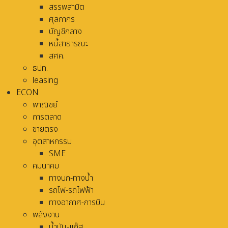
สรรพสามิต
ศุลกากร
บัญชีกลาง
หนี้สาธารณะ
สศค.
ธปท.
leasing
ECON
พาณิชย์
การตลาด
ขายตรง
อุตสาหกรรม
SME
คมนาคม
ทางบก-ทางน้ำ
รถไฟ-รถไฟฟ้า
ทางอากาศ-การบิน
พลังงาน
น้ำมัน-แก๊ส