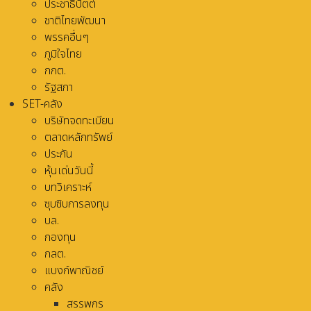
ประชาธิปัตต์
ชาติไทยพัฒนา
พรรคอื่นๆ
ภูมิใจไทย
กกต.
รัฐสภา
SET-คลัง
บริษัทจดทะเบียน
ตลาดหลักทรัพย์
ประกัน
หุ้นเด่นวันนี้
บทวิเคราะห์
ซุบซิบการลงทุน
บล.
กองทุน
กลต.
แบงก์พาณิชย์
คลัง
สรรพกร