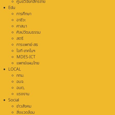
ศูนย์วิจัยกสิกรไทย
Edu
การศึกษา
อาชีวะ
ศาสนา
ศิลปวัฒนธรรม
สตรี
การแพทย์-สธ
ไอที-เทคโนฯ
MDES-ICT
แพทย์แผนไทย
LOCAL
กทม.
อบจ.
อบต,
แรงงาน
Social
ข่าวสังคม
สิ่งแวดล้อม