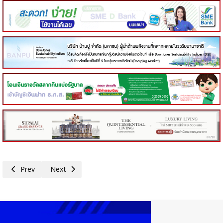
Previous article: หอการค้าไทย-จีน มอบตัวต่อเลโก้รูปห่าน ‘สัญลักษณ์ของเมือ
Next article: ม.หอการค้าไทย เผยผลโพลเลือกตั้ง 66 ชี้ 3 เรื่อง
Prev
Next