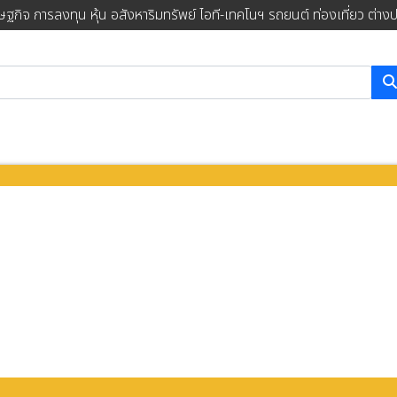
ษฐกิจ การลงทุน หุ้น อสังหาริมทรัพย์ ไอที-เทคโนฯ รถยนต์ ท่องเที่ยว ต่าง
การค้นหา