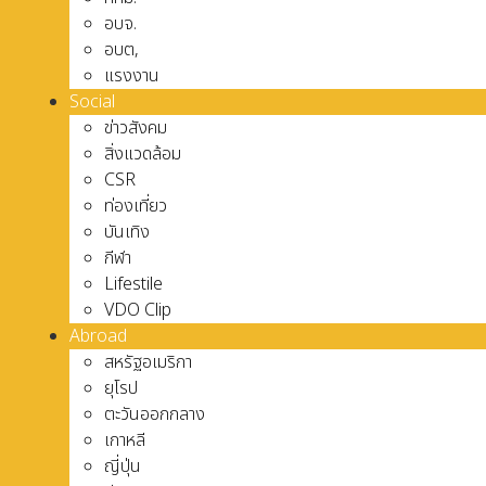
อบจ.
อบต,
แรงงาน
Social
ข่าวสังคม
สิ่งแวดล้อม
CSR
ท่องเที่ยว
บันเทิง
กีฬา
Lifestile
VDO Clip
Abroad
สหรัฐอเมริกา
ยุโรป
ตะวันออกกลาง
เกาหลี
ญี่ปุ่น