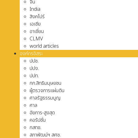
จีน
India
สิงคโปร์
เอเชีย
อาเชี่ยน
CLMV
world articles
องค์กรอิสระ
ปปช.
ปปง.
ปปท.
กก.สิทธิมนุษยชน
ผู้ตรวจการแผ่นดิน
ศาลรัฐธรรมนูญ
ศาล
อัยการ-สูงสุด
คอรัปชั่น
กสทช.
สภาพัฒน์ฯ สศช.