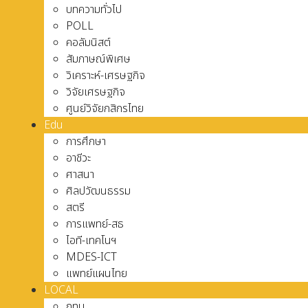
บทความทั่วไป
POLL
คอลัมนิสต์
สัมภาษณ์พิเศษ
วิเคราะห์-เศรษฐกิจ
วิจัยเศรษฐกิจ
ศูนย์วิจัยกสิกรไทย
Edu
การศึกษา
อาชีวะ
ศาสนา
ศิลปวัฒนธรรม
สตรี
การแพทย์-สธ
ไอที-เทคโนฯ
MDES-ICT
แพทย์แผนไทย
LOCAL
กทม.