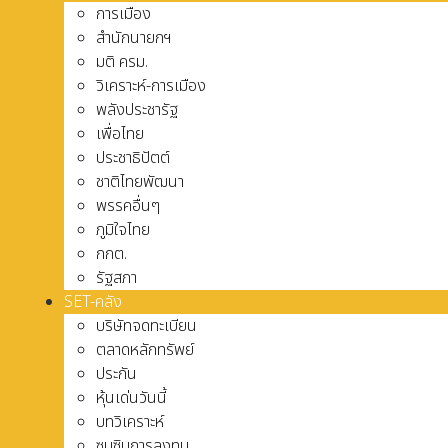
การเมือง
สำนักนายกฯ
มติ ครม.
วิเคราะห์-การเมือง
พลังประชารัฐ
เพื่อไทย
ประชาธิปัตต์
ชาติไทยพัฒนา
พรรคอื่นๆ
ภูมิใจไทย
กกต.
รัฐสภา
SET-คลัง
บริษัทจดทะเบียน
ตลาดหลักทรัพย์
ประกัน
หุ้นเด่นวันนี้
บทวิเคราะห์
ซุบซิบการลงทุน