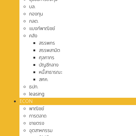
บล.
กองทุน
กลต.
แบงก์พาณิชย์
คลัง
สรรพกร
สรรพสามิต
ศุลกากร
บัญชีกลาง
หนี้สาธารณะ
สศค.
ธปท.
leasing
ECON
พาณิชย์
การตลาด
ขายตรง
อุตสาหกรรม