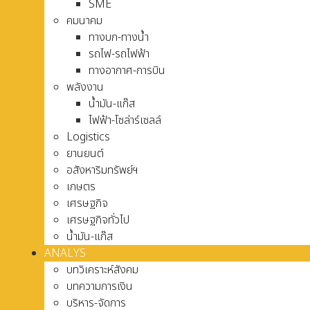
SME
คมนาคม
ทางบก-ทางน้ำ
รถไฟ-รถไฟฟ้า
ทางอากาศ-การบิน
พลังงาน
น้ำมัน-แก๊ส
ไฟฟ้า-โซล่าร์เซลล์
Logistics
ยานยนต์
อสังหาริมทรัพย์ฯ
เกษตร
เศรษฐกิจ
เศรษฐกิจทั่วไป
น้ำมัน-แก๊ส
ANALYS
บทวิเคราะห์สังคม
บทความการเงิน
บริหาร-จัดการ