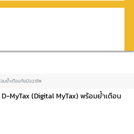
มย้ำเตือนภัยมิจฉาชีพ
-MyTax (Digital MyTax) พร้อมย้ำเตือน