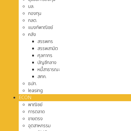
บล.
กองทุน
กลต.
แบงก์พาณิชย์
คลัง
สรรพกร
สรรพสามิต
ศุลกากร
บัญชีกลาง
หนี้สาธารณะ
สศค.
ธปท.
leasing
ECON
พาณิชย์
การตลาด
ขายตรง
อุตสาหกรรม