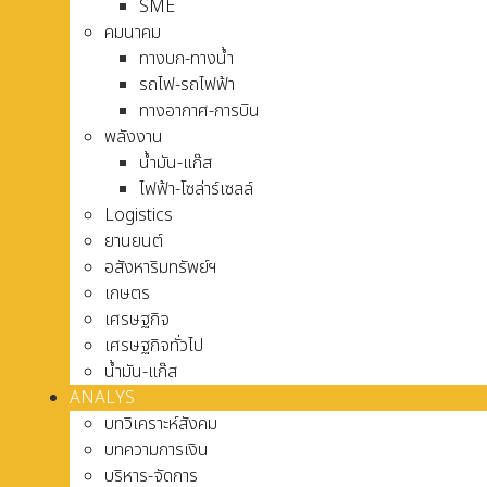
SME
คมนาคม
ทางบก-ทางน้ำ
รถไฟ-รถไฟฟ้า
ทางอากาศ-การบิน
พลังงาน
น้ำมัน-แก๊ส
ไฟฟ้า-โซล่าร์เซลล์
Logistics
ยานยนต์
อสังหาริมทรัพย์ฯ
เกษตร
เศรษฐกิจ
เศรษฐกิจทั่วไป
น้ำมัน-แก๊ส
ANALYS
บทวิเคราะห์สังคม
บทความการเงิน
บริหาร-จัดการ