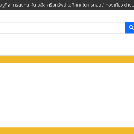
ษฐกิจ การลงทุน หุ้น อสังหาริมทรัพย์ ไอที-เทคโนฯ รถยนต์ ท่องเที่ยว ต่าง
การค้นหา