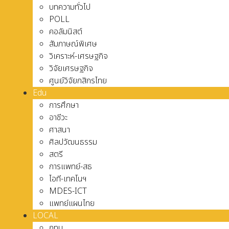
บทความทั่วไป
POLL
คอลัมนิสต์
สัมภาษณ์พิเศษ
วิเคราะห์-เศรษฐกิจ
วิจัยเศรษฐกิจ
ศูนย์วิจัยกสิกรไทย
Edu
การศึกษา
อาชีวะ
ศาสนา
ศิลปวัฒนธรรม
สตรี
การแพทย์-สธ
ไอที-เทคโนฯ
MDES-ICT
แพทย์แผนไทย
LOCAL
กทม.