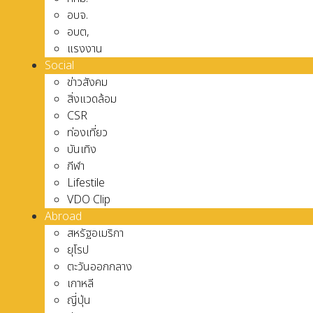
อบจ.
อบต,
แรงงาน
Social
ข่าวสังคม
สิ่งแวดล้อม
CSR
ท่องเที่ยว
บันเทิง
กีฬา
Lifestile
VDO Clip
Abroad
สหรัฐอเมริกา
ยุโรป
ตะวันออกกลาง
เกาหลี
ญี่ปุ่น