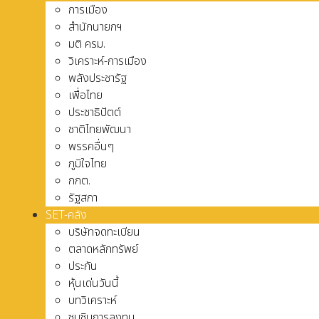
การเมือง
สำนักนายกฯ
มติ ครม.
วิเคราะห์-การเมือง
พลังประชารัฐ
เพื่อไทย
ประชาธิปัตต์
ชาติไทยพัฒนา
พรรคอื่นๆ
ภูมิใจไทย
กกต.
รัฐสภา
SET-คลัง
บริษัทจดทะเบียน
ตลาดหลักทรัพย์
ประกัน
หุ้นเด่นวันนี้
บทวิเคราะห์
ซุบซิบการลงทุน