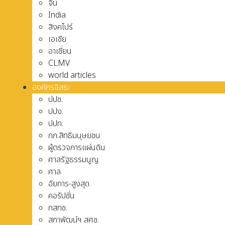
จีน
India
สิงคโปร์
เอเชีย
อาเชี่ยน
CLMV
world articles
องค์กรอิสระ
ปปช.
ปปง.
ปปท.
กก.สิทธิมนุษยชน
ผู้ตรวจการแผ่นดิน
ศาลรัฐธรรมนูญ
ศาล
อัยการ-สูงสุด
คอรัปชั่น
กสทช.
สภาพัฒน์ฯ สศช.