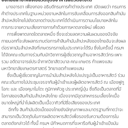
ออกมันสำปะหลังเป็นวัตถุดิบอาหารสัตว์ต่อไปได้
นางอารดา เฟื่องทอง อธิบดีกรมการค้าต่างประเทศ เปิดเผยว่า กรมการ
ค้าต่างประเทศในฐานะหน่วยงานหลักในการขับเคลื่อนการส่งออกสินค้ามัน
สำปะหลังไทยไปยังตลาดต่างประเทศได้ดำเนินการตามนโยบายหลักใน
การกระจายความเสี่ยงทางการค้าด้วยการหาตลาดใหม่ เพื่อลด
การพึ่งพาตลาดใดตลาดหนึ่ง ซึ่งจะช่วยลดความผันผวนของปัจจัย
ภายนอกที่จะส่งผลกระทบต่อการค้าสินค้ามันสำปะหลังของไทยอันจะส่งผล
ต่อราคามันสำปะหลังที่เกษตรกรภายในประเทศจะได้รับ ซึ่งในครั้งนี้ กรมฯ
ได้จัดคณะเดินทางร่วมกับนักวิชาการผู้เชี่ยวชาญด้านอาหารสัตว์กระเพาะ
รวม อดีตอาจารย์ประจำภาควิชาสัตวบาล คณะเกษตร กำแพงแสน
มหาวิทยาลัยเกษตรศาสตร์ วิทยาเขตกำแพงแสน
ซึ่งเป็นผู้เชี่ยวชาญในการนำมันสำปะหลังไปแปรรูปเป็นอาหารสัตว์ ร่วม
คณะเดินทางไปประชุมเจรจากับผู้นำเข้าและผู้ผลิตอาหารสัตว์ ณ เมืองฟูกู
โอกะ และ เมืองคุมาโมโตะ ภูมิภาคคิวชู ประเทศญี่ปุ่น ซึ่งถือเป็นตลาดที่มี
โอกาสของสินค้ามันสำปะหลังไทย เนื่องจากมีอุตสาหกรรมเลี้ยงโคเนื้อ
ขนาดใหญ่ที่นำไปผลิตเป็นเนื้อวากิวที่มีชื่อเสียงของประเทศ
อีกทั้ง สินค้ามันอัดเม็ดของไทยยังมีคุณภาพและมาตรฐานที่คาดว่าจะ
สามารถเป็นวัตถุดิบในการผลิตอาหารสัตว์เพื่อรองรับความต้องการใน
ตลาดดังกล่าวได้ ทั้งนี้ กรมฯ มีกำหนดการที่จะหารือกับผู้นำเข้าแป้งมัน