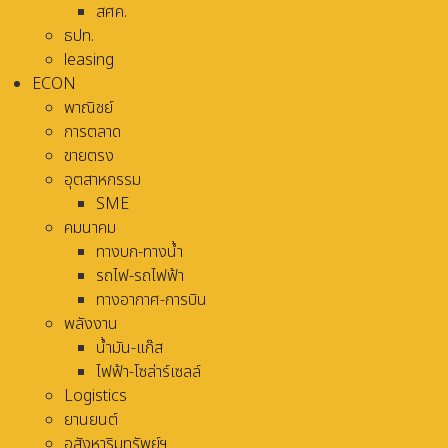
สศค.
ธปท.
leasing
ECON
พาณิชย์
การตลาด
ขายตรง
อุตสาหกรรม
SME
คมนาคม
ทางบก-ทางน้ำ
รถไฟ-รถไฟฟ้า
ทางอากาศ-การบิน
พลังงาน
น้ำมัน-แก๊ส
ไฟฟ้า-โซล่าร์เซลล์
Logistics
ยานยนต์
อสังหาริมทรัพย์ฯ