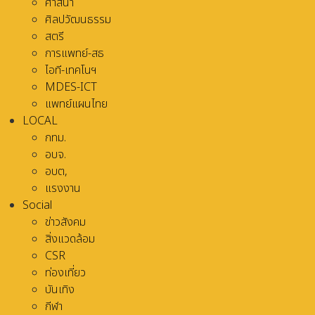
ศาสนา
ศิลปวัฒนธรรม
สตรี
การแพทย์-สธ
ไอที-เทคโนฯ
MDES-ICT
แพทย์แผนไทย
LOCAL
กทม.
อบจ.
อบต,
แรงงาน
Social
ข่าวสังคม
สิ่งแวดล้อม
CSR
ท่องเที่ยว
บันเทิง
กีฬา