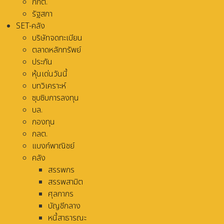
กกต.
รัฐสภา
SET-คลัง
บริษัทจดทะเบียน
ตลาดหลักทรัพย์
ประกัน
หุ้นเด่นวันนี้
บทวิเคราะห์
ซุบซิบการลงทุน
บล.
กองทุน
กลต.
แบงก์พาณิชย์
คลัง
สรรพกร
สรรพสามิต
ศุลกากร
บัญชีกลาง
หนี้สาธารณะ