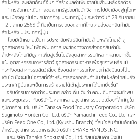
สำปะหลังและผลิตภัณฑ์อื่นๆ ที่สร้างมูลค่าเพิ่มจากมันสำปะหลังอีกด้วย
“การจัดคณะเดินทางของภาครัฐร่วมกับนักวิชาการไปยังเมืองฟูกูโอกะ
และ เมืองคุมาโมโตะ ภูมิภาคคิวชู ประเทศญี่ปุ่น ระหว่างวันที่ 28 กันยายน
– 2
ตุลาคม 2568 นี้ ถือเป็นการต่อยอดจากที่ไทยเคยส่งออกสินค้ามัน
สำปะหลังไปประเทศญี่ปุ่น
โดยมีเป้าหมายเป็นการประชาสัมพันธ์สินค้ามันสำปะหลังไทยเข้าสู่
อุตสาหกรรมใหม่ เพื่อเพิ่มโอกาสและช่องทางการส่งออกสินค้ามัน
สำปะหลังไทยที่มีมูลค่าเพิ่มสูงขึ้นไปยังอุตสาหกรรมที่หลากหลายมากขึ้น
เช่น อุตสาหกรรมอาหารสัตว์ อุตสาหกรรมอาหารเพื่อสุขภาพ หรือแม้
กระทั่งอุตสาหกรรมสัตว์เลี้ยง ซึ่งอุตสาหกรรมทั้งหมดกำลังมีแนวโน้ม
เติบโต ซึ่งจะเป็นโอกาสที่ดีสำหรับการส่งออกสินค้ามันสำปะหลังไทยไปยัง
ประเทศญี่ปุ่นและเป็นการสร้างรายได้เข้าสู่ประเทศได้มากยิ่งขึ้น”
อธิบดีกรมการค้าต่างประเทศ กล่าวเพิ่มเติมว่า คณะเดินทางจะเข้าพบ
และประชุมเจรจากับบริษัทในหลากหลายอุตสาหกรรมต่อเนื่องที่สำคัญใน
ภูมิภาคคิวชู เช่น บริษัท Tanaka Food Industry Corporation บริษัท
Sugimoto Honten Co., Ltd. บริษัท Yamauchi Feed Co., Ltd. และ
บริษัท Feed One Co., Ltd. (Kyushu Branch) ที่สนใจสินค้ามันอัดเม็ด
สำหรับอุตสาหกรรมอาหารสัตว์ บริษัท SHAKE HANDS INC.
และบริษัท Tanaka Shokuzai Co., Ltd. ที่สนใจสินค้าแป้งมัน