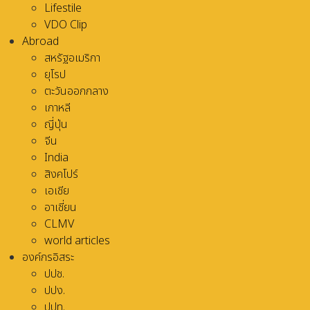
Lifestile
VDO Clip
Abroad
สหรัฐอเมริกา
ยุโรป
ตะวันออกกลาง
เกาหลี
ญี่ปุ่น
จีน
India
สิงคโปร์
เอเชีย
อาเชี่ยน
CLMV
world articles
องค์กรอิสระ
ปปช.
ปปง.
ปปท.