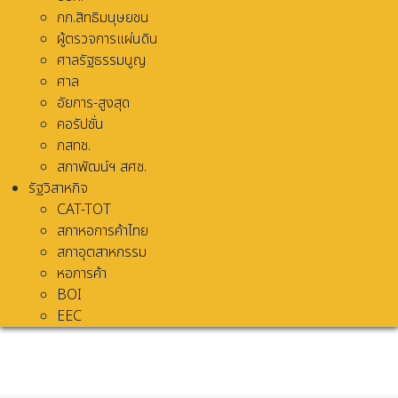
กก.สิทธิมนุษยชน
ผู้ตรวจการแผ่นดิน
ศาลรัฐธรรมนูญ
ศาล
อัยการ-สูงสุด
คอรัปชั่น
กสทช.
สภาพัฒน์ฯ สศช.
รัฐวิสาหกิจ
CAT-TOT
สภาหอการค้าไทย
สภาอุตสาหกรรม
หอการค้า
BOI
EEC