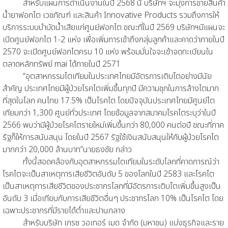
สำหรับแผนการดำเนินงานในปี 2568 นี้ บริษัทฯ จะมุ่งการขายสินค้า
น้ำยาฟอกไต เวชภัณฑ์ และสินค้า Innovative Products รวมถึงการให้
บริการระบบบำบัดน้ำเสียแก่ศูนย์ฟอกไต ขณะที่ในปี 2569 บริษัทฯมีแผนจะ
เปิดศูนย์ฟอกไต 1-2 แห่ง เพื่อเพิ่มการเข้าถึงกลุ่มลูกค้าและคาดว่าภายในปี
2570 จะเปิดศูนย์ฟอกไตครบ 10 แห่ง พร้อมมั่นใจจะเข้าจดทะเบียนใน
ตลาดหลักทรัพย์ mai ได้ภายในปี 2571
“อุตสาหกรรมไตเทียมในประเทศไทยมีอัตรการเติบโตอย่างมีนัย
สำคัญ ประเทศไทยมีผู้ป่วยโรคไตเพิ่มขึ้นทุกปี มีความชุกในการล้างไตมาก
ที่สุดในโลก คนไทย 17.5% เป็นโรคไต โดยปัจจุบันประเทศไทยมีศูนย์ไต
เทียมกว่า 1,300 ศูนย์ทั่วประเทศ โดยข้อมูลจากสมาคมโรคไตระบุว่าในปี
2566 พบว่ามีผู้ป่วยโรคไตรายใหม่เพิ่มขึ้นกว่า 80,000 คนต่อปี ขณะที่ภาค
รัฐก็ให้การสนับสนุน โดยในปี 2567 รัฐใช้เงินสนับสนุนให้กับผู้ป่วยโรคไต
มากกว่า 20,000 ล้านบาท”นายธงชัย กล่าว
ทั้งนี้สอดคล้องกับอุตสาหกรรมไตเทียมในระดับโลกที่คาดการณ์ว่า
โรคไตจะเป็นสาเหตุการเสียชีวิตอันดับ 5 ของโลกในปี 2583 และโรคไต
เป็นสาเหตุการเสียชีวิตของประชากรโลกที่มีอัตรการเติบโตเพิ่มขึ้นสูงเป็น
อันดับ 3 เมื่อเทียบกับการเสียชีวิตอื่นๆ ประชากรโลก 10% เป็นโรคไต โดย
เฉพาะประชากรที่มีรายได้ต่ำและปานกลาง
สำหรับบริษัท เกรซ วอเทอร์ เมด จำกัด (มหาชน) แบ่งธุรกิจและราย