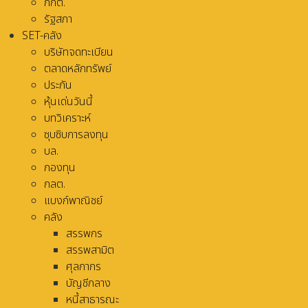
กกต.
รัฐสภา
SET-คลัง
บริษัทจดทะเบียน
ตลาดหลักทรัพย์
ประกัน
หุ้นเด่นวันนี้
บทวิเคราะห์
ซุบซิบการลงทุน
บล.
กองทุน
กลต.
แบงก์พาณิชย์
คลัง
สรรพกร
สรรพสามิต
ศุลกากร
บัญชีกลาง
หนี้สาธารณะ