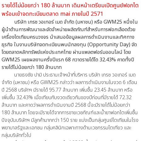
รายได้ไม่น้อยกว่า 180 ล้านบาท เดินหน้าเตรียมเปิดศูนย์ฟอกไต
พร้อมเข้าจดทะเบียนตลาด mai ภายในปี 2571
บริษัท เกรซ วอเทอร์ เมด จำกัด (มหาชน) หรือ GWM25 หนึ่งใน
ผู้นำด้านการพัฒนาและจัดจำหน่ายผลิตภัณฑ์สำหรับการฟอกเลือดด้วย
เครื่องไตเทียมครบวงจร นำเสนอข้อมูลผลการดำเนินงานและทิศทาง
ธุรกิจ ในงานบริษัทจดทะเบียนพบนักลงทุน (Opportunity Day) จัด
โดยตลาดหลักทรัพย์แห่งประเทศไทย ผ่านแพลตฟอร์มออนไลน์ โดย
GWM25 เผยผลงานครึ่งปีแรก 68 กวาดรายได้โต 32.43% คาดทั้งปี
รายได้ไม่น้อยกว่า 180 ล้านบาท
นายธงชัย ปามิ ประธานเจ้าหน้าที่บริหาร บริษัท เกรซ วอเทอร์ เมด
จำกัด (มหาชน) หรือ GWM25 กล่าวว่า ผลการดำเนินงานในงวด 6 เดือน
ปี 2568 บริษัทฯ มีรายได้ 95.77 ล้านบาท เพิ่มขึ้น 23.45 ล้านบาท หรือ
เพิ่มขึ้น 32.43% เมื่อเทียบกับงวดเดียวกันของปีก่อนที่มีรายได้ 72.32
ล้านบาท และคาดว่าผลการดำเนินงานปี 2568 นี้จะมีรายได้ไม่น้อยกว่า
180 ล้านบาท โดยจะมีรายได้จากการขายเวชภัณฑ์และน้ำยาฟอกไตเพิ่มขึ้น
ปัจจุบันบริษัทฯ มีลูกค้ามากกว่า 150 ราย แบ่งเป็นกลุ่มศูนย์ไตเทียมในโรง
พยาบาลรัฐและเอกชน กลุ่มคลินิกเฉพาะทางด้านเวชกรรมไตเทียว และ
กลุ่มบริษัททั่วไป