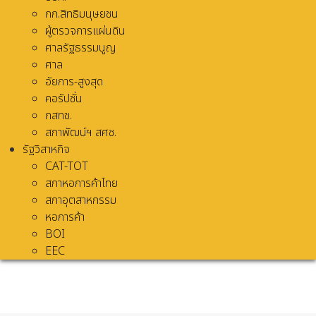
กก.สิทธิมนุษยชน
ผู้ตรวจการแผ่นดิน
ศาลรัฐธรรมนูญ
ศาล
อัยการ-สูงสุด
คอรัปชั่น
กสทช.
สภาพัฒน์ฯ สศช.
รัฐวิสาหกิจ
CAT-TOT
สภาหอการค้าไทย
สภาอุตสาหกรรม
หอการค้า
BOI
EEC