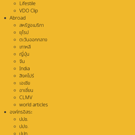
Lifestile
VDO Clip
Abroad
สหรัฐอเมริกา
ยุโรป
ตะวันออกกลาง
เกาหลี
ญี่ปุ่น
จีน
India
สิงคโปร์
เอเชีย
อาเชี่ยน
CLMV
world articles
องค์กรอิสระ
ปปช.
ปปง.
ปปท.