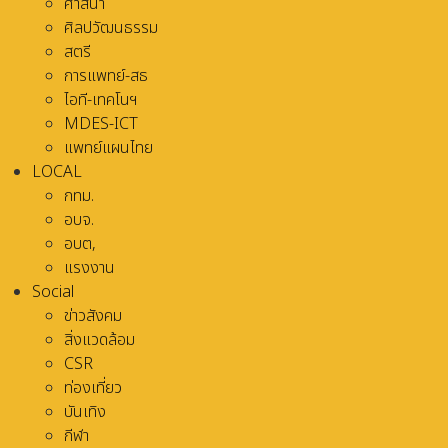
ศาสนา
ศิลปวัฒนธรรม
สตรี
การแพทย์-สธ
ไอที-เทคโนฯ
MDES-ICT
แพทย์แผนไทย
LOCAL
กทม.
อบจ.
อบต,
แรงงาน
Social
ข่าวสังคม
สิ่งแวดล้อม
CSR
ท่องเที่ยว
บันเทิง
กีฬา