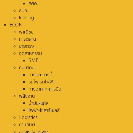
สศค.
ธปท.
leasing
ECON
พาณิชย์
การตลาด
ขายตรง
อุตสาหกรรม
SME
คมนาคม
ทางบก-ทางน้ำ
รถไฟ-รถไฟฟ้า
ทางอากาศ-การบิน
พลังงาน
น้ำมัน-แก๊ส
ไฟฟ้า-โซล่าร์เซลล์
Logistics
ยานยนต์
อสังหาริมทรัพย์ฯ