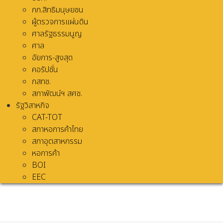
กก.สิทธิมนุษยชน
ผู้ตรวจการแผ่นดิน
ศาลรัฐธรรมนูญ
ศาล
อัยการ-สูงสุด
คอรัปชั่น
กสทช.
สภาพัฒน์ฯ สศช.
รัฐวิสาหกิจ
CAT-TOT
สภาหอการค้าไทย
สภาอุตสาหกรรม
หอการค้า
BOI
EEC