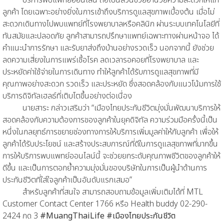
ลูกค้า โดยเฉพาะอย่างยิ่งในการเข้าถึงบริการดูแลสุขภาพเบื้องต้น เมื่อไม่
สะดวกเดินทางไปพบแพทย์ที่โรงพยาบาลหรือคลินิก ผ่านระบบเทคโนโลยีที่
ทันสมัยและปลอดภัย ลูกค้าสามารถปรึกษาแพทย์เฉพาะทางผ่านหน้าจอ ได้
คำแนะนำการรักษา และรับยาส่งถึงบ้านอย่างรวดเร็ว นอกจากนี้ ยังช่วย
ลดความเสี่ยงในการแพร่เชื้อโรค ลดเวลารอคอยที่โรงพยาบาล และ
ประหยัดค่าใช้จ่ายในการเดินทาง ทำให้ลูกค้าได้รับการดูแลสุขภาพที่มี
คุณภาพอย่างสะดวก รวดเร็ว และประหยัด ซึ่งสอดคล้องกับแนวโน้มการใช้
บริการดิจิทัลเฮลธ์ที่เติบโตขึ้นอย่างต่อเนื่อง
นายสาระ กล่าวเสริมว่า “เมืองไทยประกันชีวิตมุ่งมั่นพัฒนาบริการให้
สอดคล้องกับความต้องการของลูกค้าในยุคดิจิทัล ความร่วมมือครั้งนี้เป็น
หนึ่งในกลยุทธ์การขยายช่องทางการให้บริการเพิ่มมูลค่าให้กับลูกค้า เพื่อให้
ลูกค้าได้รับประโยชน์ และสร้างประสบการณ์ที่ดีในการดูแลสุขภาพที่มากขึ้น
การให้บริการพบแพทย์ออนไลน์นี้ จะช่วยยกระดับคุณภาพชีวิตของลูกค้าให้
ดีขึ้น และเป็นการตอกย้ำความมุ่งมั่นของบริษัทในการเป็นผู้นำด้านการ
ประกันชีวิตที่ใส่ใจลูกค้าเป็นอันดับแรกเสมอ”
สำหรับลูกค้าที่สนใจ สามารถสอบถามข้อมูลเพิ่มเติมได้ที่ MTL
Customer Contact Center 1766 หรือ Health buddy 02-290-
2424 กด 3
#MuangThaiLife #เมืองไทยประกันชีวิต