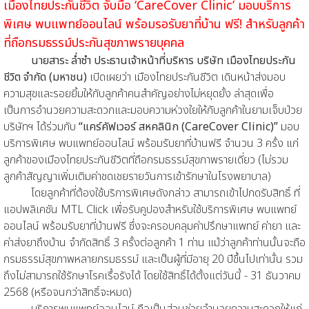
เมืองไทยประกันชีวิต จับมือ ‘CareCover Clinic’ มอบบริการ
พิเศษ พบแพทย์ออนไลน์ พร้อมรอรับยาที่บ้าน ฟรี! สำหรับลูกค้า
ที่ถือกรมธรรม์ประกันสุขภาพรายบุคคล
นายสาระ ล่ำซำ ประธานเจ้าหน้าที่บริหาร บริษัท เมืองไทยประกัน
ชีวิต จำกัด (มหาชน)
เปิดเผยว่า เมืองไทยประกันชีวิต เดินหน้าส่งมอบ
ความสุขและรอยยิ้มให้กับลูกค้าคนสำคัญอย่างไม่หยุดยั้ง ล่าสุดเพื่อ
เป็นการอำนวยความสะดวกและมอบความห่วงใยให้กับลูกค้าในยามเจ็บป่วย
บริษัทฯ ได้ร่วมกับ
“แคร์คัฟเวอร์ สหคลินิก (CareCover Clinic)”
มอบ
บริการพิเศษ พบแพทย์ออนไลน์ พร้อมรับยาที่บ้านฟรี จำนวน 3 ครั้ง แก่
ลูกค้าของเมืองไทยประกันชีวิตที่ถือกรมธรรม์สุขภาพรายเดี่ยว (ไม่รวม
ลูกค้าสัญญาเพิ่มเติมค่าชดเชยรายวันการเข้ารักษาในโรงพยาบาล)
โดยลูกค้าที่ต้องใช้บริการพิเศษดังกล่าว สามารถเข้าไปกดรับสิทธิ์ ที่
แอปพลิเคชัน MTL Click เพื่อรับคูปองสำหรับใช้บริการพิเศษ พบแพทย์
ออนไลน์ พร้อมรับยาที่บ้านฟรี ซึ่งจะครอบคลุมค่าปรึกษาแพทย์ ค่ายา และ
ค่าส่งยาถึงบ้าน จำกัดสิทธิ์ 3 ครั้งต่อลูกค้า 1 ท่าน แม้ว่าลูกค้าท่านนั้นจะถือ
กรมธรรม์สุขภาพหลายกรมธรรม์ และเป็นผู้ที่มีอายุ 20 ปีขึ้นไปเท่านั้น รวม
ถึงไม่สามารถใช้รักษาโรคเรื้อรังได้ โดยใช้สิทธิ์ได้ตั้งแต่วันนี้ - 31 ธันวาคม
2568 (หรือจนกว่าสิทธิ์จะหมด)
บริการพบแพทย์ออนไลน์ ถือเป็นส่วนช่วยอำนวยความสะดวกให้แก่