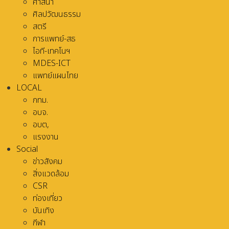
ศาสนา
ศิลปวัฒนธรรม
สตรี
การแพทย์-สธ
ไอที-เทคโนฯ
MDES-ICT
แพทย์แผนไทย
LOCAL
กทม.
อบจ.
อบต,
แรงงาน
Social
ข่าวสังคม
สิ่งแวดล้อม
CSR
ท่องเที่ยว
บันเทิง
กีฬา