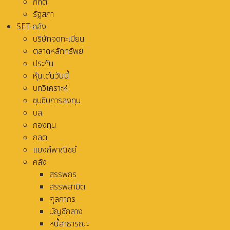
กกต.
รัฐสภา
SET-คลัง
บริษัทจดทะเบียน
ตลาดหลักทรัพย์
ประกัน
หุ้นเด่นวันนี้
บทวิเคราะห์
ซุบซิบการลงทุน
บล.
กองทุน
กลต.
แบงก์พาณิชย์
คลัง
สรรพกร
สรรพสามิต
ศุลกากร
บัญชีกลาง
หนี้สาธารณะ