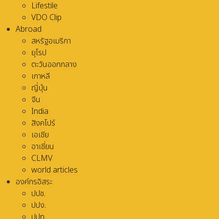
Lifestile
VDO Clip
Abroad
สหรัฐอเมริกา
ยุโรป
ตะวันออกกลาง
เกาหลี
ญี่ปุ่น
จีน
India
สิงคโปร์
เอเชีย
อาเชี่ยน
CLMV
world articles
องค์กรอิสระ
ปปช.
ปปง.
ปปท.