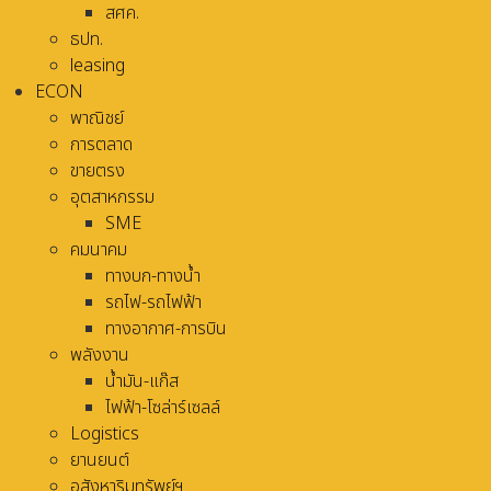
สศค.
ธปท.
leasing
ECON
พาณิชย์
การตลาด
ขายตรง
อุตสาหกรรม
SME
คมนาคม
ทางบก-ทางน้ำ
รถไฟ-รถไฟฟ้า
ทางอากาศ-การบิน
พลังงาน
น้ำมัน-แก๊ส
ไฟฟ้า-โซล่าร์เซลล์
Logistics
ยานยนต์
อสังหาริมทรัพย์ฯ