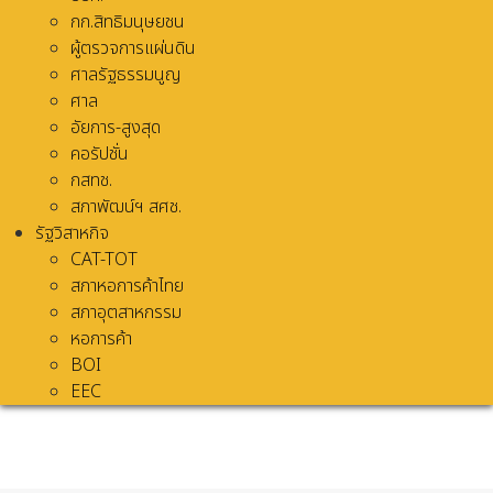
กก.สิทธิมนุษยชน
ผู้ตรวจการแผ่นดิน
ศาลรัฐธรรมนูญ
ศาล
อัยการ-สูงสุด
คอรัปชั่น
กสทช.
สภาพัฒน์ฯ สศช.
รัฐวิสาหกิจ
CAT-TOT
สภาหอการค้าไทย
สภาอุตสาหกรรม
หอการค้า
BOI
EEC