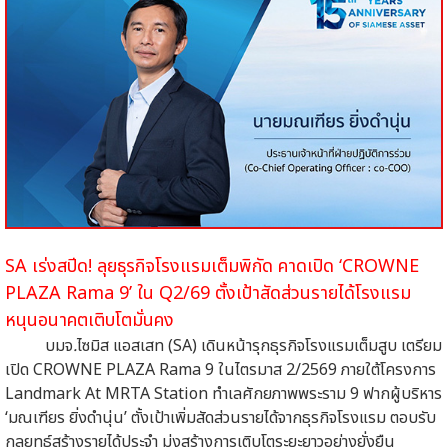
SA เร่งสปีด! ลุยธุรกิจโรงแรมเต็มพิกัด
คาดเปิด ‘CROWNE
PLAZA Rama 9’ ใน Q2/69
ตั้งเป้าสัดส่วนรายได้โรงแรม
หนุนอนาคตเติบโตมั่นคง
บมจ
.
ไซมิส
แอสเสท (SA) เดินหน้ารุกธุรกิจโรงแรมเต็มสูบ เตรียม
เปิด CROWNE PLAZA Rama 9 ในไตรมาส 2/2569 ภายใต้โครงการ
Landmark At MRTA Station ทำเลศักยภาพพระราม 9 ฟากผู้บริหาร
‘มณเฑียร ยิ่งดำนุ่น’
ตั้งเป้าเพิ่มสัดส่วนรายได้จากธุรกิจโรงแรม
ตอบรับ
กลยุทธ์สร้างรายได้ประจำ
มุ่งสร้างการเติบโตระยะยาวอย่างยั่งยืน