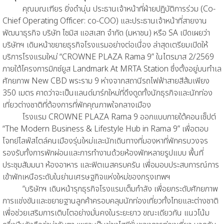
คุณมณเฑียร ยิ่งดำนุ่น ประธานเจ้าหน้าที่ฝ่ายปฏิบัติการร่วม (Co-
Chief Operating Officer: co-COO) และประธานเจ้าหน้าที่สายงาน
พัฒนาธุรกิจ บริษัท ไซมิส แอสเสท จำกัด (มหาชน) หรือ SA เปิดเผยว่า
บริษัทฯ เดินหน้าขยายธุรกิจโรงแรมอย่างต่อเนื่อง ล่าสุดเตรียมเปิดให้
บริการโรงแรมใหม่ “CROWNE PLAZA Rama 9” ในไตรมาส 2/2569
ภายใต้โครงการมิกซ์ยูส Landmark At MRTA Station ซึ่งตั้งอยู่บนทำเล
ศักยภาพ New CBD พระราม 9 ห่างจากสถานีรถไฟฟ้าสายสีส้มเพียง
350 เมตร คาดว่าจะเป็นแลนด์มาร์กใหม่ที่ดึงดูดทั้งนักธุรกิจและนักท่อง
เที่ยวต่างชาติที่ต้องการที่พักคุณภาพใจกลางเมือง
โรงแรม CROWNE PLAZA Rama 9 ออกแบบภายใต้คอนเซ็ปต์
“The Modern Business & Lifestyle Hub in Rama 9” เพื่อตอบ
โจทย์ไลฟ์สไตล์คนเมืองรุ่นใหม่และนักเดินทางที่มองหาที่พักครบวงจร
รองรับทั้งการพักผ่อนและการทำงานด้วยห้องพักหลายรูปแบบ พื้นที่
ประชุมสัมมนา ห้องอาหาร และฟิตเนสครบครัน เพื่อมอบประสบการณ์การ
เข้าพักเหนือระดับในย่านเศรษฐกิจแห่งใหม่ของกรุงเทพฯ
“บริษัทฯ เดินหน้ารุกธุรกิจโรงแรมเต็มกำลัง เพื่อยกระดับศักยภาพ
การแข่งขันและขยายฐานลูกค้าครอบคลุมนักท่องเที่ยวทั้งไทยและต่างชาติ
เพื่อช่วยเสริมการเติบโตอย่างมั่นคงในระยะยาว ขณะเดียวกัน แนวโน้ม