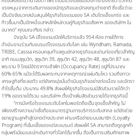
ครึ่งปีหลังถือว่าน่าจับตา เพราะเป็นช่วงไฮซีซั่นของการท่องเที่ยว บวกกับ
แรงหนุนจากการเดินทางของนักธุรกิจและนักลงทุนต่างชาติ ซึ่งเชื่อว่าจะ
เป็นปัจจัยบวกสนับสนุนให้ธุรกิจโรงแรมของ SA เติบโตแข็งแกร่ง และ
ก้าวขึ้นมาเป็นอีกหนึ่งเสาหลักใหม่ควบคู่กับธุรกิจอสังหาฯ ของบริษัทฯ ใน
อนาคต” คุณมณเฑียร กล่าว
ปัจจุบัน SA มีโรงแรมเปิดให้บริการแล้ว 954 ห้อง ภายใต้การ
ดำเนินงานร่วมกับแบรนด์โรงแรมระดับโลก เช่น Wyndham, Ramada,
TRIBE, Cassia ครอบคลุมทำเลศูนย์กลางธุรกิจและย่านท่องเที่ยวสำคัญ
อาทิ ถนนสุขุมวิท, สุขุมวิท 39, สุขุมวิท 42, สุขุมวิท 48, สุขุมวิท 87 และ
พระราม 9 โดยมีอัตราการเข้าพัก (Occupancy Rate) อยู่ที่ประมาณ
60%-65% แม้จะได้รับผลกระทบจากเหตุการณ์แผ่นดินไหว รวมถึงภาวะ
เศรษฐกิจที่ชะลอตัว แต่ยังคงมุ่งมั่นดำเนินธุรกิจอย่างต่อเนื่อง และอัตรา
กำไรขั้นต้น ประมาณ 49.8% ส่งผลให้ธุรกิจโรงแรมมีสัดส่วนรายได้กว่า
19% ของรายได้รวม และบริษัทฯ ตั้งเป้าเพิ่มสัดส่วนรายได้จากธุรกิจนี้
“การมีเครือโรงแรมระดับโลกในพอร์ตถือเป็นจุดแข็งสำคัญ ไม่
เพียงสร้างความน่าเชื่อถือและมาตรฐานการบริการระดับสากล แต่ยังช่วย
ขยายฐานลูกค้าสู่ตลาดต่างประเทศ ผ่านเครือข่ายระบบสมาชิก (Loyalty
Program) ที่เข้มแข็งของแต่ละแบรนด์ ส่งผลให้ SA สามารถดึงดูดลูกค้า
กลุ่มพรีเมียมและนักเดินทางทั่วโลกได้มากขึ้น ถือเป็นการเสริมศักยภาพ