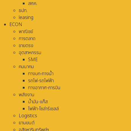
สศค.
ธปท.
leasing
ECON
พาณิชย์
การตลาด
ขายตรง
อุตสาหกรรม
SME
คมนาคม
ทางบก-ทางน้ำ
รถไฟ-รถไฟฟ้า
ทางอากาศ-การบิน
พลังงาน
น้ำมัน-แก๊ส
ไฟฟ้า-โซล่าร์เซลล์
Logistics
ยานยนต์
อสังหาริมทรัพย์ฯ