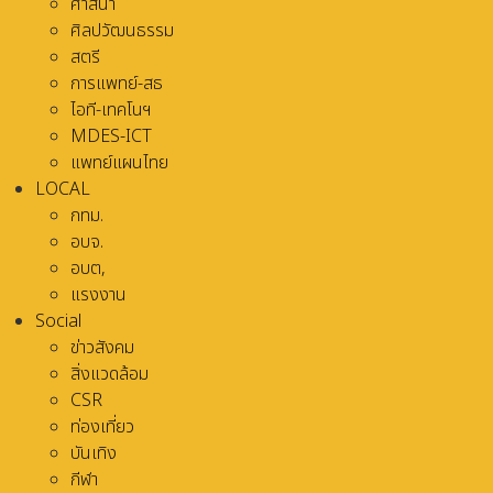
ศาสนา
ศิลปวัฒนธรรม
สตรี
การแพทย์-สธ
ไอที-เทคโนฯ
MDES-ICT
แพทย์แผนไทย
LOCAL
กทม.
อบจ.
อบต,
แรงงาน
Social
ข่าวสังคม
สิ่งแวดล้อม
CSR
ท่องเที่ยว
บันเทิง
กีฬา