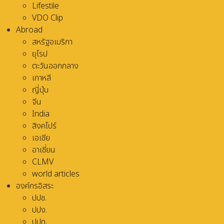
Lifestile
VDO Clip
Abroad
สหรัฐอเมริกา
ยุโรป
ตะวันออกกลาง
เกาหลี
ญี่ปุ่น
จีน
India
สิงคโปร์
เอเชีย
อาเชี่ยน
CLMV
world articles
องค์กรอิสระ
ปปช.
ปปง.
ปปท.