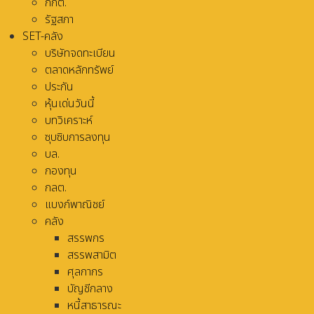
กกต.
รัฐสภา
SET-คลัง
บริษัทจดทะเบียน
ตลาดหลักทรัพย์
ประกัน
หุ้นเด่นวันนี้
บทวิเคราะห์
ซุบซิบการลงทุน
บล.
กองทุน
กลต.
แบงก์พาณิชย์
คลัง
สรรพกร
สรรพสามิต
ศุลกากร
บัญชีกลาง
หนี้สาธารณะ