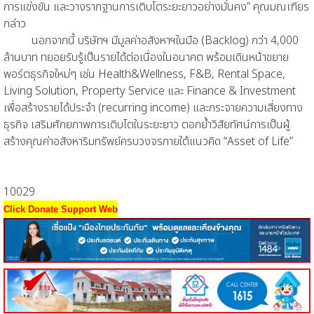
การแข่งขัน และวางรากฐานการเติบโตระยะยาวอย่างมั่นคง” คุณมณเฑียร
กล่าว
นอกจากนี้ บริษัทฯ มีมูลค่าอสังหาฯในมือ (Backlog) กว่า 4,000
ล้านบาท ทยอยรับรู้เป็นรายได้ต่อเนื่องในอนาคต พร้อมเดินหน้าขยาย
พอร์ตธุรกิจใหม่ๆ เช่น Health&Wellness, F&B, Rental Space,
Living Solution, Property Service และ Finance & Investment
เพื่อสร้างรายได้ประจำ (recurring income) และกระจายความเสี่ยงทาง
ธุรกิจ เสริมศักยภาพการเติบโตในระยะยาว ตอกย้ำวิสัยทัศน์การเป็นผู้
สร้างคุณค่าอสังหาริมทรัพย์ครบวงจรภายใต้แนวคิด “Asset of Life”
10029
Click Donate Support Web