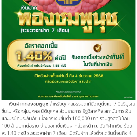
เงินฝากทองชมพูนุช
สำหรับบุคคลธรรมดาที่มีอายุตั้งแต่ 7 ปีบริบูรณ์
ขึ้นไป หรือกลุ่มบุคคล นิติบุคคล ส่วนราชการ รัฐวิสาหกิจ สถาบันการเงิน
และบริษัทประกันภัย เมื่อฝากเงินขั้นต่ำ 100,000 บาท รวมสูงสุดไม่เกิน
100 ล้านบาทต่อราย จ่ายดอกเบี้ยเงินฝากล่วงหน้า ณ วันที่ฝากเงิน ร้อย
ละ 1.40 ต่อปี ระยะเวลาฝาก 7 เดือน เปิดรับฝากแล้วตั้งแต่วันนี้จนถึง 4