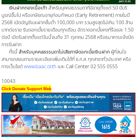
เงินฝากทองเนื้อเก้า
สำหรับบุคคลธรรมดาที่มีอายุตั้งแต่ 50 ปีบริ
บูรณ์ขึ้นไป หรือเกษียณอายุก่อนกำหนด (Early Retirement) ภายในปี
2568 เปิดบัญชีและฝากขั้นต่ำ 100,000 บาท รวมสูงสุดไม่เกิน 100 ล้าน
บาทต่อราย รับดอกเบี้ยรายเดือนทุกเดือน อัตราดอกเบี้ยคงที่ร้อยละ 1.50
ต่อปี เปิดรับฝากตั้งแต่วันนี้จนถึง 31 ตุลาคม 2568 หรือธนาคารแจ้งปิด
การรับฝาก
ทั้งนี้
สำหรับบุคคลธรรมดาไม่เสียภาษีดอกเบี้ยเงินฝาก
ผู้ที่สนใจ
สามารถสอบถามรายละเอียดเพิ่มเติมได้ที่ ธ.ก.ส. ทุกสาขาทั่วประเทศ หรือ
ทางเว็บไซต์
www.baac.or.th
และ Call Center 02 555 0555
10043
Click Donate Support Web