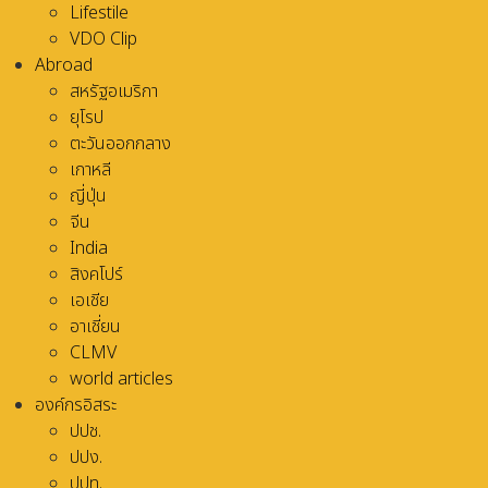
Lifestile
VDO Clip
Abroad
สหรัฐอเมริกา
ยุโรป
ตะวันออกกลาง
เกาหลี
ญี่ปุ่น
จีน
India
สิงคโปร์
เอเชีย
อาเชี่ยน
CLMV
world articles
องค์กรอิสระ
ปปช.
ปปง.
ปปท.