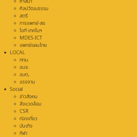
ศาสนา
ศิลปวัฒนธรรม
สตรี
การแพทย์-สธ
ไอที-เทคโนฯ
MDES-ICT
แพทย์แผนไทย
LOCAL
กทม.
อบจ.
อบต,
แรงงาน
Social
ข่าวสังคม
สิ่งแวดล้อม
CSR
ท่องเที่ยว
บันเทิง
กีฬา