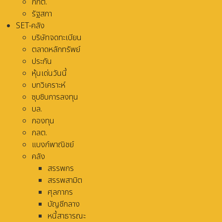
กกต.
รัฐสภา
SET-คลัง
บริษัทจดทะเบียน
ตลาดหลักทรัพย์
ประกัน
หุ้นเด่นวันนี้
บทวิเคราะห์
ซุบซิบการลงทุน
บล.
กองทุน
กลต.
แบงก์พาณิชย์
คลัง
สรรพกร
สรรพสามิต
ศุลกากร
บัญชีกลาง
หนี้สาธารณะ