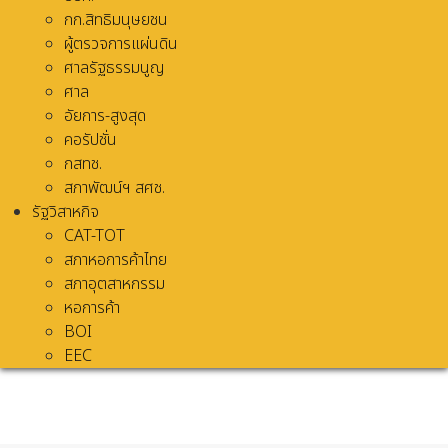
กก.สิทธิมนุษยชน
ผู้ตรวจการแผ่นดิน
ศาลรัฐธรรมนูญ
ศาล
อัยการ-สูงสุด
คอรัปชั่น
กสทช.
สภาพัฒน์ฯ สศช.
รัฐวิสาหกิจ
CAT-TOT
สภาหอการค้าไทย
สภาอุตสาหกรรม
หอการค้า
BOI
EEC