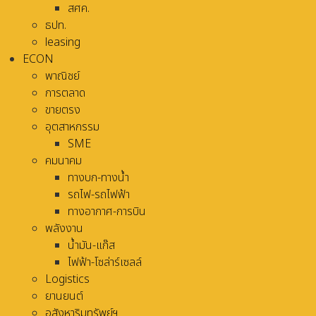
สศค.
ธปท.
leasing
ECON
พาณิชย์
การตลาด
ขายตรง
อุตสาหกรรม
SME
คมนาคม
ทางบก-ทางน้ำ
รถไฟ-รถไฟฟ้า
ทางอากาศ-การบิน
พลังงาน
น้ำมัน-แก๊ส
ไฟฟ้า-โซล่าร์เซลล์
Logistics
ยานยนต์
อสังหาริมทรัพย์ฯ