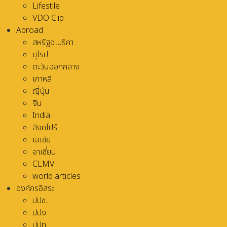
Lifestile
VDO Clip
Abroad
สหรัฐอเมริกา
ยุโรป
ตะวันออกกลาง
เกาหลี
ญี่ปุ่น
จีน
India
สิงคโปร์
เอเชีย
อาเชี่ยน
CLMV
world articles
องค์กรอิสระ
ปปช.
ปปง.
ปปท.