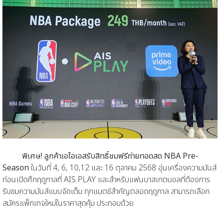
พิเศษ! ลูกค้าเอไอเอสรับสิทธิ์ชมฟรีถ่ายทอดสด NBA Pre-
Season
ในวันที่ 4, 6, 10,12 และ 16 ตุลาคม 2568 อุ่นเครื่องความมันส์
ก่อนเปิดศึกฤดูกาลที่ AIS PLAY และสำหรับแฟนบาสเกตบอลที่ต้องการ
รับชมความมันส์แบบจัดเต็ม ทุกแมตช์สำคัญตลอดฤดูกาล สามารถเลือก
สมัครแพ็กเกจใหม่ในราคาสุดคุ้ม ประกอบด้วย