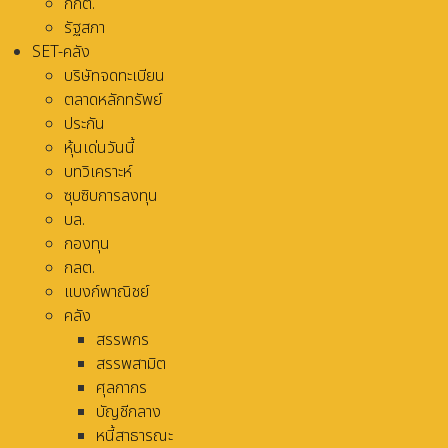
กกต.
รัฐสภา
SET-คลัง
บริษัทจดทะเบียน
ตลาดหลักทรัพย์
ประกัน
หุ้นเด่นวันนี้
บทวิเคราะห์
ซุบซิบการลงทุน
บล.
กองทุน
กลต.
แบงก์พาณิชย์
คลัง
สรรพกร
สรรพสามิต
ศุลกากร
บัญชีกลาง
หนี้สาธารณะ