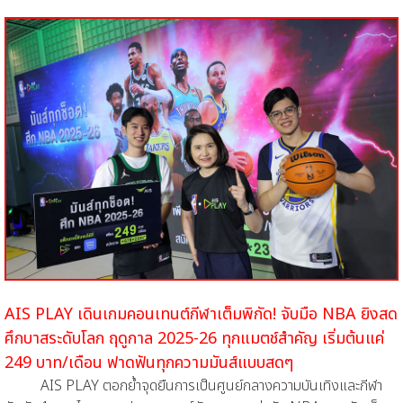
AIS PLAY เดินเกมคอนเทนต์กีฬาเต็มพิกัด! จับมือ NBA ยิงสด
ศึกบาสระดับโลก
ฤดูกาล 2025-26 ทุกแมตช์สำคัญ เริ่มต้นแค่
249 บาท/เดือน ฟาดฟันทุกความมันส์แบบสดๆ
AIS PLAY ตอกย้ำจุดยืนการเป็นศูนย์กลางความบันเทิงและกีฬา