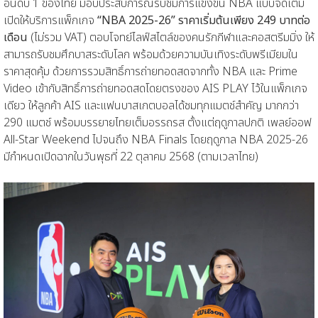
อันดับ 1 ของไทย มอบประสบการณ์รับชมการแข่งขัน NBA แบบจัดเต็ม
เปิดให้บริการแพ็กเกจ
“NBA 2025-26” ราคาเริ่มต้นเพียง 249 บาทต่อ
เดือน
(ไม่รวม VAT) ตอบโจทย์ไลฟ์สไตล์ของคนรักกีฬาและคอสตรีมมิ่ง ให้
สามารถรับชมศึกบาสระดับโลก พร้อมด้วยความบันเทิงระดับพรีเมียมใน
ราคาสุดคุ้ม ด้วยการรวมสิทธิ์การถ่ายทอดสดจากทั้ง NBA และ Prime
Video เข้ากับสิทธิ์การถ่ายทอดสดโดยตรงของ AIS PLAY ไว้ในแพ็กเกจ
เดียว ให้ลูกค้า AIS และแฟนบาสเกตบอลได้ชมทุกแมตช์สำคัญ มากกว่า
290 แมตช์ พร้อมบรรยายไทยเต็มอรรถรส ตั้งแต่ฤดูกาลปกติ เพลย์ออฟ
All-Star Weekend ไปจนถึง NBA Finals โดยฤดูกาล NBA 2025-26
มีกำหนดเปิดฉากในวันพุธที่ 22 ตุลาคม 2568 (ตามเวลาไทย)