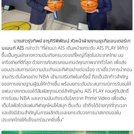
นางสาวรุ่งทิพย์ จารุศิริพิพัฒน์ หัวหน้าฝ่ายงานธุรกิจเอนเตอร์เท
นเมนท์ AIS
กล่าวว่า “ที่ผ่านมา AIS เดินหน้ายกระดับ AIS PLAY ให้ก้าว
ขึ้นเป็นศูนย์กลางความบันเทิงครบวงจรที่ใหญ่ที่สุดในประเทศไทย บน
เครือข่ายที่ดีที่สุด ด้วยการคัดสรรคอนเทนต์คุณภาพจากทั่วโลก เพื่อส่ง
มอบประสบการณ์ความบันเทิงและกีฬาอย่างต่อเนื่อง เราเชื่อว่าการนำคอน
เทนต์ระดับโลกอย่าง NBA เข้ามาเสริมทัพในครั้งนี้ ถือเป็นอีกก้าวสำคัญ
ของการขยายฐานผู้ชมให้กว้างขึ้น พร้อมยกระดับประสบการณ์การรับชมให้
แฟนบาสเกตบอลได้สัมผัสทุกแมตช์สำคัญผ่าน AIS PLAY ควบคู่กับสิทธิ์
การรับชม NBA และความบันเทิงระดับโลกจาก Prime Video เพื่อเติม
เต็มไลฟ์สไตล์แฟนกีฬายุคใหม่ให้สนุก ตื่นเต้น เข้าถึงได้ง่ายทุกที่ทุกเวลา
และยังมีส่วนสำคัญในการผลักดันและยกระดับวงการบาสเกตบอลใน
ประเทศไทยให้แข็งแกร่งมากยิ่งขึ้น”