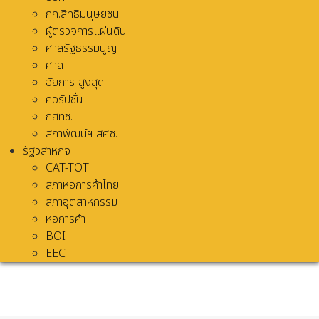
กก.สิทธิมนุษยชน
ผู้ตรวจการแผ่นดิน
ศาลรัฐธรรมนูญ
ศาล
อัยการ-สูงสุด
คอรัปชั่น
กสทช.
สภาพัฒน์ฯ สศช.
รัฐวิสาหกิจ
CAT-TOT
สภาหอการค้าไทย
สภาอุตสาหกรรม
หอการค้า
BOI
EEC