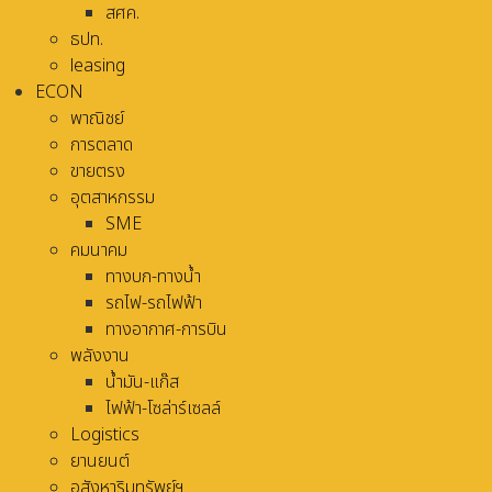
สศค.
ธปท.
leasing
ECON
พาณิชย์
การตลาด
ขายตรง
อุตสาหกรรม
SME
คมนาคม
ทางบก-ทางน้ำ
รถไฟ-รถไฟฟ้า
ทางอากาศ-การบิน
พลังงาน
น้ำมัน-แก๊ส
ไฟฟ้า-โซล่าร์เซลล์
Logistics
ยานยนต์
อสังหาริมทรัพย์ฯ