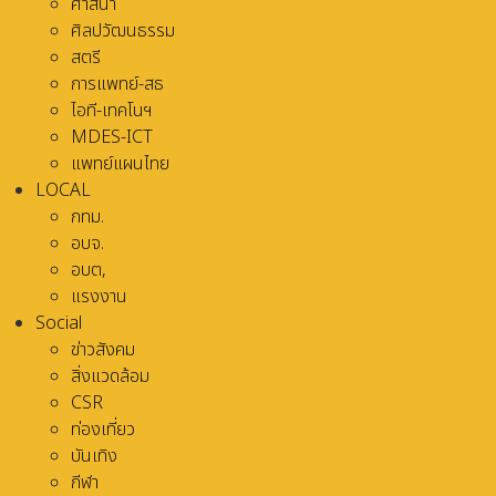
ศาสนา
ศิลปวัฒนธรรม
สตรี
การแพทย์-สธ
ไอที-เทคโนฯ
MDES-ICT
แพทย์แผนไทย
LOCAL
กทม.
อบจ.
อบต,
แรงงาน
Social
ข่าวสังคม
สิ่งแวดล้อม
CSR
ท่องเที่ยว
บันเทิง
กีฬา