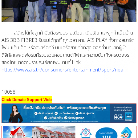
สมัครได้ทั้งลูกค้ามือถือระบบรายเดือน, เติมเงิน และลูกค้าเน็ตบ้าน
AIS 3BB FIBRE3 รับชมได้ทุกที่ ทุกเวลา ผ่าน AIS PLAY ทั้งทางสมาร์ต
โฟน แท็บเล็ต หรือสมาร์ตทีวี บนเครือข่ายที่ดีที่สุด ตอกย้ำบทบาทผู้นำ
ดิจิทัลแพลตฟอร์มที่รวบรวมคอนเทนต์กีฬาและความบันเทิงครบวงจร
ของไทย ติดตามรายละเอียดเพิ่มเติมที่ Link
https://www.ais.th/consumers/entertainment/sport/nba
10058
Click Donate Support Web