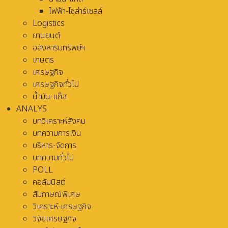
ไฟฟ้า-โซล่าร์เซลล์
Logistics
ยานยนต์
อสังหาริมทรัพย์ฯ
เกษตร
เศรษฐกิจ
เศรษฐกิจทั่วไป
น้ำมัน-แก๊ส
ANALYS
บทวิเคราะห์สังคม
บทความการเงิน
บริหาร-จัดการ
บทความทั่วไป
POLL
คอลัมนิสต์
สัมภาษณ์พิเศษ
วิเคราะห์-เศรษฐกิจ
วิจัยเศรษฐกิจ