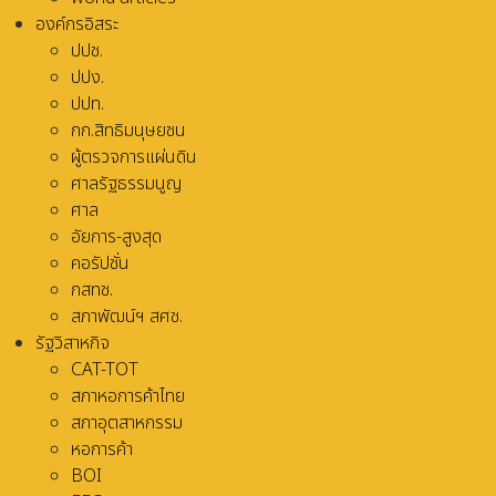
องค์กรอิสระ
ปปช.
ปปง.
ปปท.
กก.สิทธิมนุษยชน
ผู้ตรวจการแผ่นดิน
ศาลรัฐธรรมนูญ
ศาล
อัยการ-สูงสุด
คอรัปชั่น
กสทช.
สภาพัฒน์ฯ สศช.
รัฐวิสาหกิจ
CAT-TOT
สภาหอการค้าไทย
สภาอุตสาหกรรม
หอการค้า
BOI