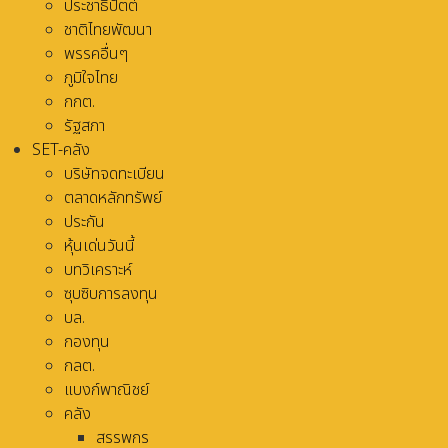
ประชาธิปัตต์
ชาติไทยพัฒนา
พรรคอื่นๆ
ภูมิใจไทย
กกต.
รัฐสภา
SET-คลัง
บริษัทจดทะเบียน
ตลาดหลักทรัพย์
ประกัน
หุ้นเด่นวันนี้
บทวิเคราะห์
ซุบซิบการลงทุน
บล.
กองทุน
กลต.
แบงก์พาณิชย์
คลัง
สรรพกร