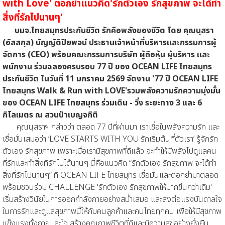
with Love
'
ตอกย้ำแนวคิด
'
รักตัวเอง รักสุขภาพ จะได้ทำ
สิ่งที่รักไปนานๆ
'
บมจ.ไทยสมุทรประกันชีวิต รักคือพลังของชีวิต โดย คุณนุสรา
(อัสสกุล) บัญญัติปิยพจน์ ประธานเจ้าหน้าที่บริหารและกรรมการผู้
จัดการ (CEO) พร้อมคณะกรรมการบริษัท ผู้ถือหุ้น ผู้บริหาร และ
พนักงาน ร่วมฉลองครบรอบ 77 ปี ของ OCEAN LIFE ไทยสมุทร
ประกันชีวิต ในวันที่ 11 มกราคม 2569 จัดงาน '77 ปี OCEAN LIFE
ไทยสมุทร Walk & Run with LOVE'รวมพลังความรักความมุ่งมั่น
ของ OCEAN LIFE ไทยสมุทร ร่วมเดิน - วิ่ง ระยะทาง 3 และ 6
กิโลเมตร ณ สวนป่าเบญจกิติ
คุณนุสราฯ กล่าวว่า ตลอด 77 ปีที่ผ่านมา เราเชื่อในพลังความรัก และ
เชื่อมั่นเสมอว่า ‘LOVE STARTS WITH YOU รักเริ่มต้นที่ตัวเรา’ รู้จักรัก
ตัวเอง รักสุขภาพ เพราะเมื่อเรามีสุขภาพที่ดีแล้ว จะทำให้มีพลังไปดูแลคน
ที่รักและทำสิ่งที่รักไปได้นานๆ นี่คือแนวคิด “รักตัวเอง รักสุขภาพ จะได้ทำ
สิ่งที่รักไปนานๆ” ที่ OCEAN LIFE ไทยสมุทร เชื่อมั่นและตอกย้ำมาตลอด
พร้อมชวนร่วม CHALLENGE
'
รักตัวเอง รักสุขภาพให้มากขึ้นกว่าเดิม
'
เริ่มสร้างวินัยในการออกกำลังกายอย่างสม่ำเสมอ และส่งต่อแรงบันดาลใจ
ในการรักและดูแลสุขภาพนี้ให้กับคนลูกค้าและคนไทยทุกคน เพื่อให้มีสุขภาพ
แข็งแรงทั้งกายและใจ สร้างคุณภาพชีวิตที่ดีและมีความสุขอย่างยั่งยืน