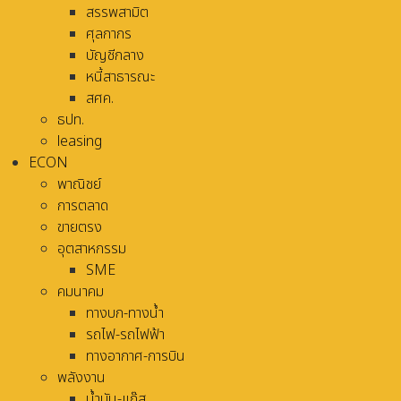
สรรพสามิต
ศุลกากร
บัญชีกลาง
หนี้สาธารณะ
สศค.
ธปท.
leasing
ECON
พาณิชย์
การตลาด
ขายตรง
อุตสาหกรรม
SME
คมนาคม
ทางบก-ทางน้ำ
รถไฟ-รถไฟฟ้า
ทางอากาศ-การบิน
พลังงาน
น้ำมัน-แก๊ส