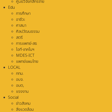
ศูนย์วิจัยกสิกรไทย
Edu
การศึกษา
อาชีวะ
ศาสนา
ศิลปวัฒนธรรม
สตรี
การแพทย์-สธ
ไอที-เทคโนฯ
MDES-ICT
แพทย์แผนไทย
LOCAL
กทม.
อบจ.
อบต,
แรงงาน
Social
ข่าวสังคม
สิ่งแวดล้อม