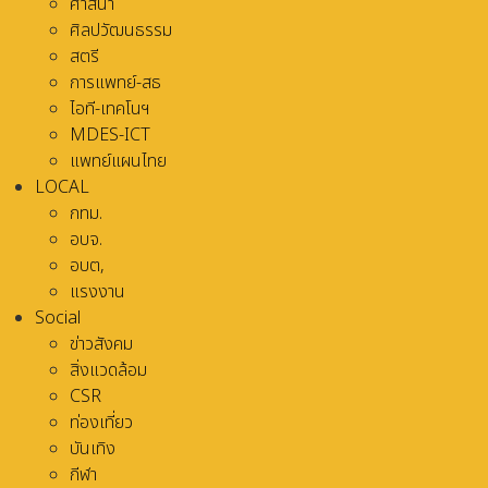
ศาสนา
ศิลปวัฒนธรรม
สตรี
การแพทย์-สธ
ไอที-เทคโนฯ
MDES-ICT
แพทย์แผนไทย
LOCAL
กทม.
อบจ.
อบต,
แรงงาน
Social
ข่าวสังคม
สิ่งแวดล้อม
CSR
ท่องเที่ยว
บันเทิง
กีฬา