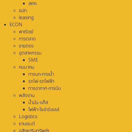
สศค.
ธปท.
leasing
ECON
พาณิชย์
การตลาด
ขายตรง
อุตสาหกรรม
SME
คมนาคม
ทางบก-ทางน้ำ
รถไฟ-รถไฟฟ้า
ทางอากาศ-การบิน
พลังงาน
น้ำมัน-แก๊ส
ไฟฟ้า-โซล่าร์เซลล์
Logistics
ยานยนต์
อสังหาริมทรัพย์ฯ