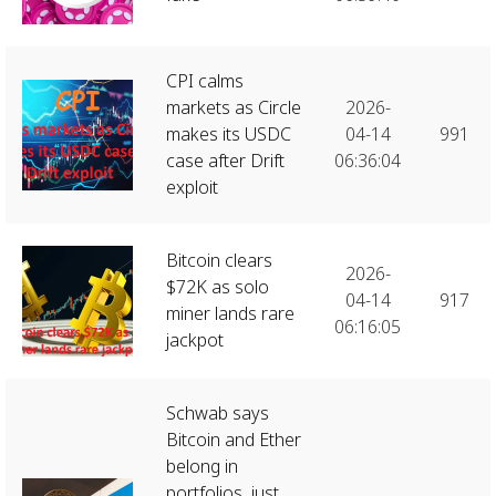
CPI calms
markets as Circle
2026-
makes its USDC
04-14
991
case after Drift
06:36:04
exploit
Bitcoin clears
2026-
$72K as solo
04-14
917
miner lands rare
06:16:05
jackpot
Schwab says
Bitcoin and Ether
belong in
portfolios, just