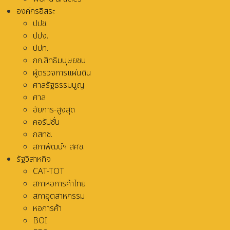
องค์กรอิสระ
ปปช.
ปปง.
ปปท.
กก.สิทธิมนุษยชน
ผู้ตรวจการแผ่นดิน
ศาลรัฐธรรมนูญ
ศาล
อัยการ-สูงสุด
คอรัปชั่น
กสทช.
สภาพัฒน์ฯ สศช.
รัฐวิสาหกิจ
CAT-TOT
สภาหอการค้าไทย
สภาอุตสาหกรรม
หอการค้า
BOI