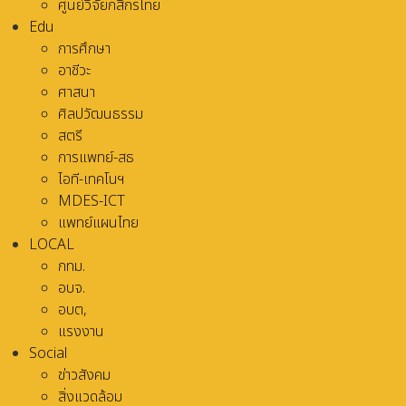
ศูนย์วิจัยกสิกรไทย
Edu
การศึกษา
อาชีวะ
ศาสนา
ศิลปวัฒนธรรม
สตรี
การแพทย์-สธ
ไอที-เทคโนฯ
MDES-ICT
แพทย์แผนไทย
LOCAL
กทม.
อบจ.
อบต,
แรงงาน
Social
ข่าวสังคม
สิ่งแวดล้อม