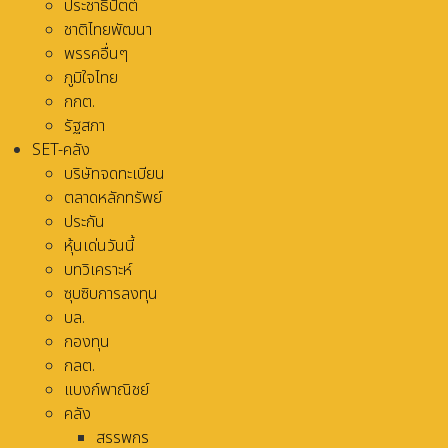
ประชาธิปัตต์
ชาติไทยพัฒนา
พรรคอื่นๆ
ภูมิใจไทย
กกต.
รัฐสภา
SET-คลัง
บริษัทจดทะเบียน
ตลาดหลักทรัพย์
ประกัน
หุ้นเด่นวันนี้
บทวิเคราะห์
ซุบซิบการลงทุน
บล.
กองทุน
กลต.
แบงก์พาณิชย์
คลัง
สรรพกร