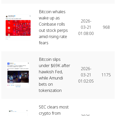
Bitcoin whales
wake up as
2026-
Coinbase rolls
03-21
968
out stock perps
01:08:00
amid rising rate
fears
Bitcoin slips
under $69K after
2026-
hawkish Fed,
03-21
1175
while Amundi
01:02:05
bets on
tokenization
SEC clears most
crypto from