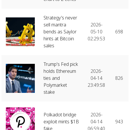
Strategy’s never
sell mantra
2026-
bends as Saylor
05-10
698
hints at Bitcoin
02:29:53
sales
Trump's Fed pick
holds Ethereum
2026-
ties and
04-14
826
Polymarket
23:49:58
stake
Polkadot bridge
2026-
exploit mints $1B
04-14
943
fake
06:59:40