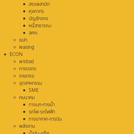
สรรพสามิต
ศุลกากร
บัญชีกลาง
หนี้สาธารณะ
สศค.
ธปท.
leasing
ECON
พาณิชย์
การตลาด
ขายตรง
อุตสาหกรรม
SME
คมนาคม
ทางบก-ทางน้ำ
รถไฟ-รถไฟฟ้า
ทางอากาศ-การบิน
พลังงาน
น้ำมัน-แก๊ส