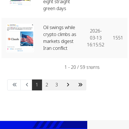
eight straight
green days
Oil swings while
2026-
crypto climbs as
03-13
1551
markets digest
16:15:52
Iran conflict
1 - 20 / 59 รายการ
1
2
3