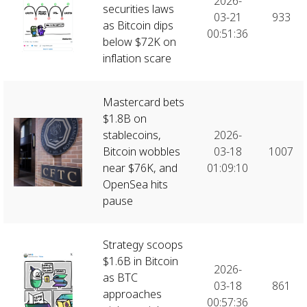
2026-
securities laws
03-21
933
as Bitcoin dips
00:51:36
below $72K on
inflation scare
Mastercard bets
$1.8B on
stablecoins,
2026-
Bitcoin wobbles
03-18
1007
near $76K, and
01:09:10
OpenSea hits
pause
Strategy scoops
$1.6B in Bitcoin
2026-
as BTC
03-18
861
approaches
00:57:36