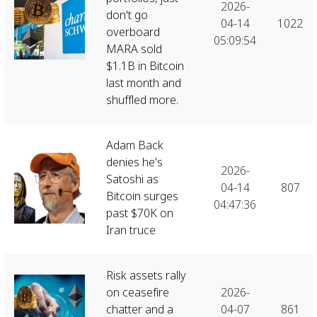
2026-
don't go
04-14
1022
overboard
05:09:54
MARA sold
$1.1B in Bitcoin
last month and
shuffled more.
Adam Back
denies he's
2026-
Satoshi as
04-14
807
Bitcoin surges
04:47:36
past $70K on
Iran truce
Risk assets rally
on ceasefire
2026-
chatter and a
04-07
861