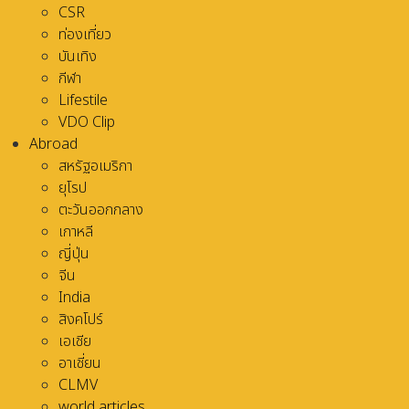
CSR
ท่องเที่ยว
บันเทิง
กีฬา
Lifestile
VDO Clip
Abroad
สหรัฐอเมริกา
ยุโรป
ตะวันออกกลาง
เกาหลี
ญี่ปุ่น
จีน
India
สิงคโปร์
เอเชีย
อาเชี่ยน
CLMV
world articles