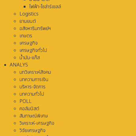
ไฟฟ้า-โซล่าร์เซลล์
Logistics
ยานยนต์
อสังหาริมทรัพย์ฯ
เกษตร
เศรษฐกิจ
เศรษฐกิจทั่วไป
น้ำมัน-แก๊ส
ANALYS
บทวิเคราะห์สังคม
บทความการเงิน
บริหาร-จัดการ
บทความทั่วไป
POLL
คอลัมนิสต์
สัมภาษณ์พิเศษ
วิเคราะห์-เศรษฐกิจ
วิจัยเศรษฐกิจ