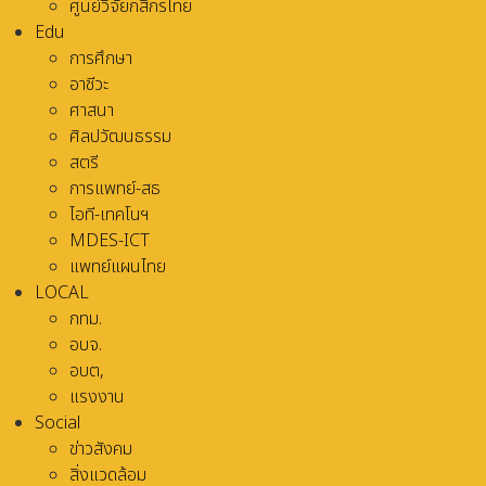
ศูนย์วิจัยกสิกรไทย
Edu
การศึกษา
อาชีวะ
ศาสนา
ศิลปวัฒนธรรม
สตรี
การแพทย์-สธ
ไอที-เทคโนฯ
MDES-ICT
แพทย์แผนไทย
LOCAL
กทม.
อบจ.
อบต,
แรงงาน
Social
ข่าวสังคม
สิ่งแวดล้อม