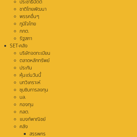
ประชาธิปัตต์
ชาติไทยพัฒนา
พรรคอื่นๆ
ภูมิใจไทย
กกต.
รัฐสภา
SET-คลัง
บริษัทจดทะเบียน
ตลาดหลักทรัพย์
ประกัน
หุ้นเด่นวันนี้
บทวิเคราะห์
ซุบซิบการลงทุน
บล.
กองทุน
กลต.
แบงก์พาณิชย์
คลัง
สรรพกร