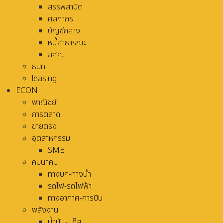
สรรพสามิต
ศุลกากร
บัญชีกลาง
หนี้สาธารณะ
สศค.
ธปท.
leasing
ECON
พาณิชย์
การตลาด
ขายตรง
อุตสาหกรรม
SME
คมนาคม
ทางบก-ทางน้ำ
รถไฟ-รถไฟฟ้า
ทางอากาศ-การบิน
พลังงาน
น้ำมัน-แก๊ส