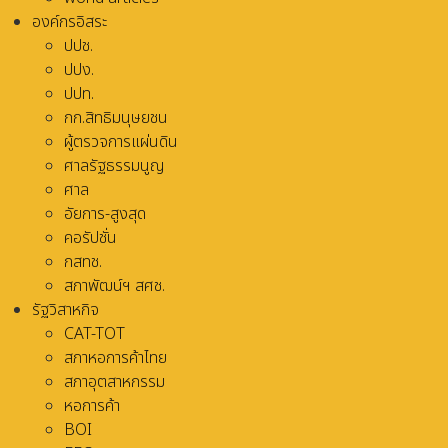
องค์กรอิสระ
ปปช.
ปปง.
ปปท.
กก.สิทธิมนุษยชน
ผู้ตรวจการแผ่นดิน
ศาลรัฐธรรมนูญ
ศาล
อัยการ-สูงสุด
คอรัปชั่น
กสทช.
สภาพัฒน์ฯ สศช.
รัฐวิสาหกิจ
CAT-TOT
สภาหอการค้าไทย
สภาอุตสาหกรรม
หอการค้า
BOI