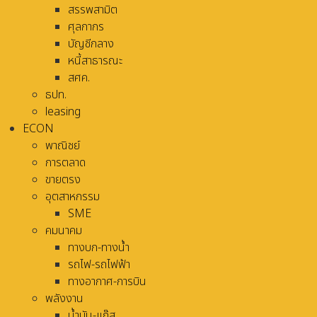
สรรพสามิต
ศุลกากร
บัญชีกลาง
หนี้สาธารณะ
สศค.
ธปท.
leasing
ECON
พาณิชย์
การตลาด
ขายตรง
อุตสาหกรรม
SME
คมนาคม
ทางบก-ทางน้ำ
รถไฟ-รถไฟฟ้า
ทางอากาศ-การบิน
พลังงาน
น้ำมัน-แก๊ส