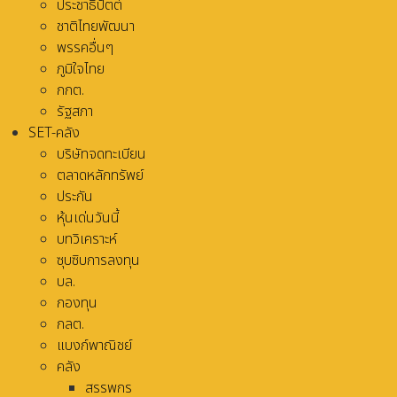
ประชาธิปัตต์
ชาติไทยพัฒนา
พรรคอื่นๆ
ภูมิใจไทย
กกต.
รัฐสภา
SET-คลัง
บริษัทจดทะเบียน
ตลาดหลักทรัพย์
ประกัน
หุ้นเด่นวันนี้
บทวิเคราะห์
ซุบซิบการลงทุน
บล.
กองทุน
กลต.
แบงก์พาณิชย์
คลัง
สรรพกร