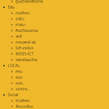
ศูนย์วิจัยกสิกรไทย
Edu
การศึกษา
อาชีวะ
ศาสนา
ศิลปวัฒนธรรม
สตรี
การแพทย์-สธ
ไอที-เทคโนฯ
MDES-ICT
แพทย์แผนไทย
LOCAL
กทม.
อบจ.
อบต,
แรงงาน
Social
ข่าวสังคม
สิ่งแวดล้อม