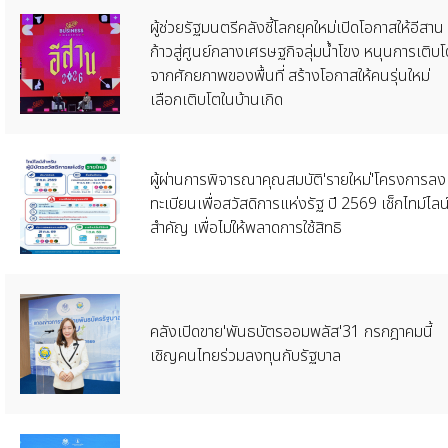
ผู้ช่วยรัฐมนตรีคลังชี้โลกยุคใหม่เปิดโอกาสให้อีสาน
ก้าวสู่ศูนย์กลางเศรษฐกิจลุ่มน้ำโขง หนุนการเติบ
จากศักยภาพของพื้นที่ สร้างโอกาสให้คนรุ่นใหม่
เลือกเติบโตในบ้านเกิด
ผู้ผ่านการพิจารณาคุณสมบัติ'รายใหม่'โครงการลง
ทะเบียนเพื่อสวัสดิการแห่งรัฐ ปี 2569 เช็กไทม์ไลน
สำคัญ เพื่อไม่ให้พลาดการใช้สิทธิ
คลังเปิดขาย'พันธบัตรออมพลัส'31 กรกฎาคมนี้
เชิญคนไทยร่วมลงทุนกับรัฐบาล