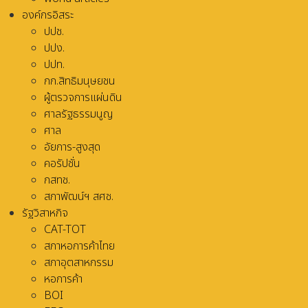
องค์กรอิสระ
ปปช.
ปปง.
ปปท.
กก.สิทธิมนุษยชน
ผู้ตรวจการแผ่นดิน
ศาลรัฐธรรมนูญ
ศาล
อัยการ-สูงสุด
คอรัปชั่น
กสทช.
สภาพัฒน์ฯ สศช.
รัฐวิสาหกิจ
CAT-TOT
สภาหอการค้าไทย
สภาอุตสาหกรรม
หอการค้า
BOI