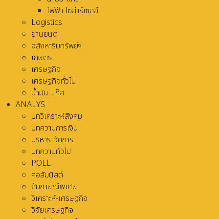
ไฟฟ้า-โซล่าร์เซลล์
Logistics
ยานยนต์
อสังหาริมทรัพย์ฯ
เกษตร
เศรษฐกิจ
เศรษฐกิจทั่วไป
น้ำมัน-แก๊ส
ANALYS
บทวิเคราะห์สังคม
บทความการเงิน
บริหาร-จัดการ
บทความทั่วไป
POLL
คอลัมนิสต์
สัมภาษณ์พิเศษ
วิเคราะห์-เศรษฐกิจ
วิจัยเศรษฐกิจ