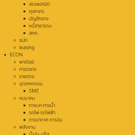
สรรพสามิต
ศุลกากร
บัญชีกลาง
หนี้สาธารณะ
สศค.
ธปท.
leasing
ECON
พาณิชย์
การตลาด
ขายตรง
อุตสาหกรรม
SME
คมนาคม
ทางบก-ทางน้ำ
รถไฟ-รถไฟฟ้า
ทางอากาศ-การบิน
พลังงาน
น้ำมัน-แก๊ส