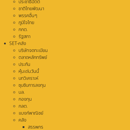
ประชาธิปัตต์
ชาติไทยพัฒนา
พรรคอื่นๆ
ภูมิใจไทย
กกต.
รัฐสภา
SET-คลัง
บริษัทจดทะเบียน
ตลาดหลักทรัพย์
ประกัน
หุ้นเด่นวันนี้
บทวิเคราะห์
ซุบซิบการลงทุน
บล.
กองทุน
กลต.
แบงก์พาณิชย์
คลัง
สรรพกร