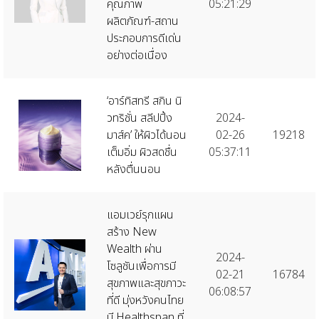
คุณภาพ
05:21:29
ผลิตภัณฑ์-สถาน
ประกอบการดีเด่น
อย่างต่อเนื่อง
‘อาร์ทิสทรี สกิน นิ
วทริชั่น สลีปปิ้ง
2024-
มาส์ค’ ให้ผิวได้นอน
02-26
19218
เต็มอิ่ม ผิวสดชื่น
05:37:11
หลังตื่นนอน
แอมเวย์รุกแผน
สร้าง New
Wealth ผ่าน
2024-
โซลูชันเพื่อการมี
02-21
16784
สุขภาพและสุขภาวะ
06:08:57
ที่ดี มุ่งหวังคนไทย
มี Healthspan ที่