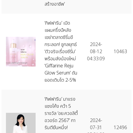
สร้างอาชีพ’
‘กิฟฟารีน’ เปิด
แผนครึ่งปีหลัง
เขย่าตลาดซีรั่มอี
กระลอก! ชูกลยุทธ์
2024-
‘ตัวจริงเรื่องซีรั่ม’
08-12
10463
พร้อมส่งน้องใหม่
04:33:09
‘Giffarine Reju
Glow Serum’ ดัน
ยอดเติบโต 2-5%
‘กิฟฟารีน’ มาแรง
แซงโค้ง คว้า 5
รางวัล ‘อย.ควอลิตี้
อวอร์ด 2567’ กา
2024-
รันตียืนหนึ่ง!
07-31
12496