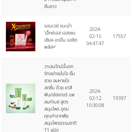
ยืนยาว
แอมเวย์ แนะนำ
2024-
‘เอ็กซ์เอส เอสเซน
02-15
17557
เชียล อะมิโน แอซิด
04:47:47
พลัส+’
วาเลนไทน์นี้บอก
รักอย่างมั่นใจ ยิ้ม
สวย ลมหายใจ
สดชื่น ด้วย ยาสี
2024-
ฟันกลิสเทอร์ แพ
02-12
19397
ลนท์เบส สูตร
10:30:08
สมุนไพร อุดม
คุณค่าจากพืช
สมุนไพรธรรมชาติ
11 ชนิด