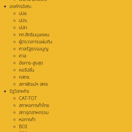
องค์กรอิสระ
ปปช.
ปปง.
ปปท.
กก.สิทธิมนุษยชน
ผู้ตรวจการแผ่นดิน
ศาลรัฐธรรมนูญ
ศาล
อัยการ-สูงสุด
คอรัปชั่น
กสทช.
สภาพัฒน์ฯ สศช.
รัฐวิสาหกิจ
CAT-TOT
สภาหอการค้าไทย
สภาอุตสาหกรรม
หอการค้า
BOI