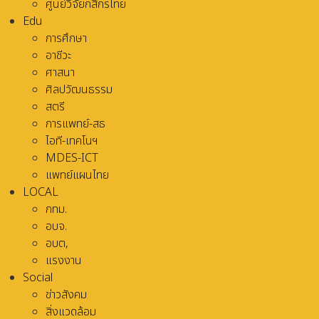
ศูนย์วิจัยกสิกรไทย
Edu
การศึกษา
อาชีวะ
ศาสนา
ศิลปวัฒนธรรม
สตรี
การแพทย์-สธ
ไอที-เทคโนฯ
MDES-ICT
แพทย์แผนไทย
LOCAL
กทม.
อบจ.
อบต,
แรงงาน
Social
ข่าวสังคม
สิ่งแวดล้อม