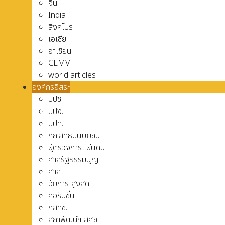
จีน
India
สิงคโปร์
เอเชีย
อาเชี่ยน
CLMV
world articles
องค์กรอิสระ
ปปช.
ปปง.
ปปท.
กก.สิทธิมนุษยชน
ผู้ตรวจการแผ่นดิน
ศาลรัฐธรรมนูญ
ศาล
อัยการ-สูงสุด
คอรัปชั่น
กสทช.
สภาพัฒน์ฯ สศช.