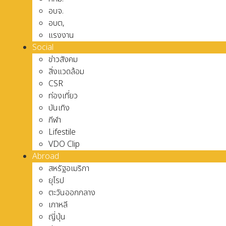
อบจ.
อบต,
แรงงาน
Social
ข่าวสังคม
สิ่งแวดล้อม
CSR
ท่องเที่ยว
บันเทิง
กีฬา
Lifestile
VDO Clip
Abroad
สหรัฐอเมริกา
ยุโรป
ตะวันออกกลาง
เกาหลี
ญี่ปุ่น