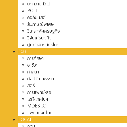
บทความทั่วไป
POLL
คอลัมนิสต์
สัมภาษณ์พิเศษ
วิเคราะห์-เศรษฐกิจ
วิจัยเศรษฐกิจ
ศูนย์วิจัยกสิกรไทย
Edu
การศึกษา
อาชีวะ
ศาสนา
ศิลปวัฒนธรรม
สตรี
การแพทย์-สธ
ไอที-เทคโนฯ
MDES-ICT
แพทย์แผนไทย
LOCAL
กทม.