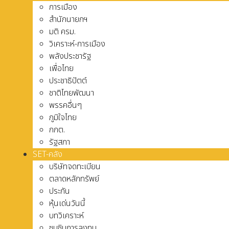
การเมือง
สำนักนายกฯ
มติ ครม.
วิเคราะห์-การเมือง
พลังประชารัฐ
เพื่อไทย
ประชาธิปัตต์
ชาติไทยพัฒนา
พรรคอื่นๆ
ภูมิใจไทย
กกต.
รัฐสภา
SET-คลัง
บริษัทจดทะเบียน
ตลาดหลักทรัพย์
ประกัน
หุ้นเด่นวันนี้
บทวิเคราะห์
ซุบซิบการลงทุน