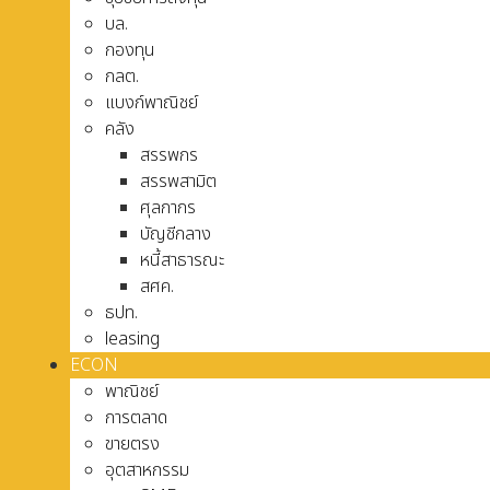
บล.
กองทุน
กลต.
แบงก์พาณิชย์
คลัง
สรรพกร
สรรพสามิต
ศุลกากร
บัญชีกลาง
หนี้สาธารณะ
สศค.
ธปท.
leasing
ECON
พาณิชย์
การตลาด
ขายตรง
อุตสาหกรรม