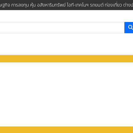
ษฐกิจ การลงทุน หุ้น อสังหาริมทรัพย์ ไอที-เทคโนฯ รถยนต์ ท่องเที่ยว ต่าง
การค้นหา