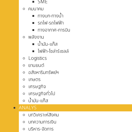
SME
คมนาคม
ทางบก-ทางน้ำ
รถไฟ-รถไฟฟ้า
ทางอากาศ-การบิน
พลังงาน
น้ำมัน-แก๊ส
ไฟฟ้า-โซล่าร์เซลล์
Logistics
ยานยนต์
อสังหาริมทรัพย์ฯ
เกษตร
เศรษฐกิจ
เศรษฐกิจทั่วไป
น้ำมัน-แก๊ส
ANALYS
บทวิเคราะห์สังคม
บทความการเงิน
บริหาร-จัดการ